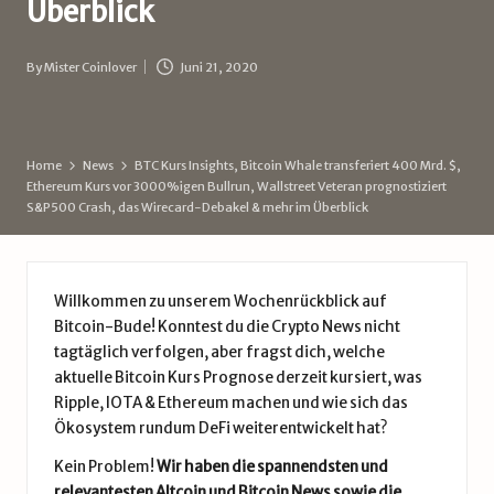
Überblick
d
e
By
Mister Coinlover
Juni 21, 2020
Posted
by
Home
News
BTC Kurs Insights, Bitcoin Whale transferiert 400 Mrd. $,
Ethereum Kurs vor 3000%igen Bullrun, Wallstreet Veteran prognostiziert
S&P500 Crash, das Wirecard-Debakel & mehr im Überblick
Willkommen zu unserem Wochenrückblick auf
Bitcoin-Bude! Konntest du die Crypto News nicht
tagtäglich verfolgen, aber fragst dich, welche
aktuelle Bitcoin Kurs Prognose derzeit kursiert, was
Ripple, IOTA & Ethereum machen und wie sich das
Ökosystem rundum DeFi weiterentwickelt hat?
Kein Problem!
Wir haben die spannendsten und
relevantesten Altcoin und Bitcoin News sowie die