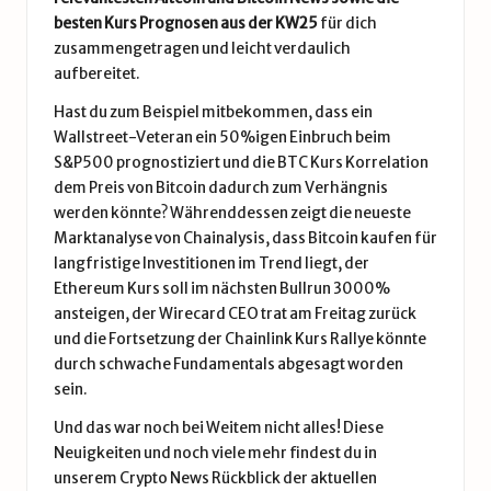
besten Kurs Prognosen aus der KW25
für dich
zusammengetragen und leicht verdaulich
aufbereitet.
Hast du zum Beispiel mitbekommen, dass ein
Wallstreet-Veteran ein 50%igen Einbruch beim
S&P500 prognostiziert und die BTC Kurs Korrelation
dem Preis von Bitcoin dadurch zum Verhängnis
werden könnte? Währenddessen zeigt die neueste
Marktanalyse von Chainalysis, dass Bitcoin kaufen für
langfristige Investitionen im Trend liegt, der
Ethereum Kurs soll im nächsten Bullrun 3000%
ansteigen, der Wirecard CEO trat am Freitag zurück
und die Fortsetzung der Chainlink Kurs Rallye könnte
durch schwache Fundamentals abgesagt worden
sein.
Und das war noch bei Weitem nicht alles! Diese
Neuigkeiten und noch viele mehr findest du in
unserem Crypto News Rückblick der aktuellen