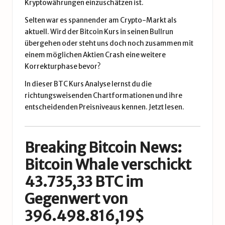
Kryptowährungen einzuschätzen ist.
Selten war es spannender am Crypto-Markt als
aktuell. Wird der
Bitcoin Kurs
in seinen Bullrun
übergehen oder steht uns doch noch zusammen mit
einem möglichen Aktien Crash eine weitere
Korrekturphase bevor?
In dieser BTC Kurs Analyse lernst du die
richtungsweisenden Chartformationen und ihre
entscheidenden Preisniveaus kennen.
Jetzt lesen.
Breaking Bitcoin News:
Bitcoin Whale verschickt
43.735,33 BTC im
Gegenwert von
396.498.816,19$