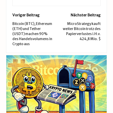
Post
Voriger Beitrag
Nächster Beitrag
navigation
Bitcoin (BTC), Ethereum
MicroStrategy kauft
(ETH) und Tether
weiter Bitcoin trotz des
(USDT) machen 90%
Papierverlustes i.H.v.
des Handelsvolumens in
424,8 Mio. $
Crypto aus