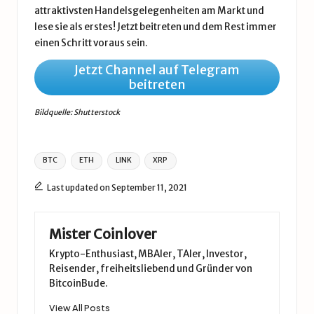
attraktivsten Handelsgelegenheiten am Markt und
lese sie als erstes! Jetzt beitreten und dem Rest immer
einen Schritt voraus sein.
Jetzt Channel auf Telegram
beitreten
Bildquelle: Shutterstock
Tags:
BTC
ETH
LINK
XRP
Last updated on September 11, 2021
Mister Coinlover
Krypto-Enthusiast, MBAler, TAler, Investor,
Reisender, freiheitsliebend und Gründer von
BitcoinBude.
View All Posts