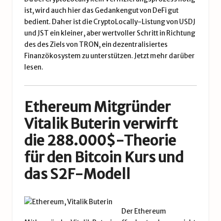
ist, wird auch hier das Gedankengut von
DeFi
gut
bedient. Daher ist die CryptoLocally-Listung von USDJ
und JST ein kleiner, aber wertvoller Schritt in Richtung
des des Ziels von TRON, ein dezentralisiertes
Finanzökosystem zu unterstützen.
Jetzt mehr darüber
lesen.
Ethereum Mitgründer
Vitalik Buterin verwirft
die 288.000$-Theorie
für den Bitcoin Kurs und
das S2F-Modell
Der Ethereum