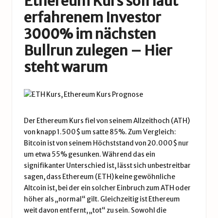
Ethereum Kurs soll laut
erfahrenem Investor
3000% im nächsten
Bullrun zulegen – Hier
steht warum
Der
Ethereum Kurs
fiel von seinem Allzeithoch (ATH)
von knapp 1.500$ um satte 85%. Zum Vergleich:
Bitcoin ist von seinem Höchststand von 20.000$ nur
um etwa 55% gesunken. Während das ein
signifikanter Unterschied ist, lässt sich unbestreitbar
sagen, dass
Ethereum
(
ETH
) keine gewöhnliche
Altcoin
ist, bei der ein solcher Einbruch zum ATH oder
höher als „normal“ gilt. Gleichzeitig ist Ethereum
weit davon entfernt, „tot“ zu sein. Sowohl die