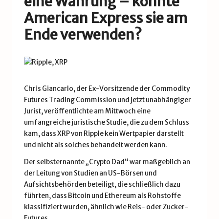
eine Währung – könnte
American Express sie am
Ende verwenden?
Chris Giancarlo, der Ex-Vorsitzende der Commodity
Futures Trading Commission und jetzt unabhängiger
Jurist, veröffentlichte am Mittwoch eine
umfangreiche juristische Studie, die zu dem Schluss
kam, dass XRP von Ripple kein Wertpapier darstellt
und nicht als solches behandelt werden kann.
Der selbsternannte „Crypto Dad“ war maßgeblich an
der Leitung von Studien an US-Börsen und
Aufsichtsbehörden beteiligt, die schließlich dazu
führten, dass Bitcoin und Ethereum als Rohstoffe
klassifiziert wurden, ähnlich wie Reis- oder Zucker-
Futures.