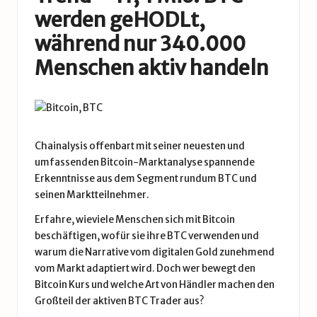
werden geHODLt,
während nur 340.000
Menschen aktiv handeln
Chainalysis offenbart mit seiner neuesten und
umfassenden Bitcoin-Marktanalyse spannende
Erkenntnisse aus dem Segment rundum BTC und
seinen Marktteilnehmer.
Erfahre, wieviele Menschen sich mit Bitcoin
beschäftigen, wofür sie ihre BTC verwenden und
warum die Narrative vom digitalen Gold zunehmend
vom Markt adaptiert wird. Doch wer bewegt den
Bitcoin Kurs und welche Art von Händler machen den
Großteil der aktiven BTC Trader aus?