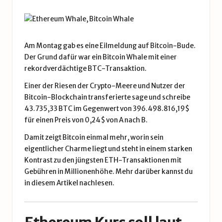
Am Montag gab es eine Eilmeldung auf Bitcoin-Bude.
Der Grund dafür war ein Bitcoin Whale mit einer
rekordverdächtige BTC-Transaktion.
Einer der Riesen der Crypto-Meere und Nutzer der
Bitcoin-Blockchain transferierte sage und schreibe
43.735,33 BTC im Gegenwert von 396.498.816,19$
für einen Preis von 0,24$ von A nach B.
Damit zeigt Bitcoin einmal mehr, worin sein
eigentlicher Charme liegt und steht in einem starken
Kontrast zu den jüngsten
ETH-Transaktionen mit
Gebühren in Millionenhöhe
. Mehr darüber kannst du
in diesem Artikel
nachlesen.