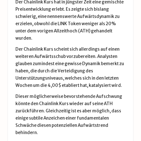
Der Chainlink Kurs hat in jüngster Zeit eine gemischte
Preisentwicklung erlebt. Es zeigte sich bislang
schwierig, eine nennenswerte Aufwärtsdynamik zu
erzielen, obwohl die LINK Token weniger als 20%
unter dem vorigen Allzeithoch (ATH) gehandelt
wurden.
Der Chainlink Kurs scheint sich allerdings auf einen
weiteren Aufwärtsschub vorzubereiten. Analysten
glauben zumindest eine gewisse Dynamik bemerkt zu
haben, die durch die Verteidigung des
Unterstützungsniveaus, welches sich in den letzten
Wochen um die 4,00$ etabliert hat, katalysiert wird.
Dieser möglicherweise bevorstehende Aufschwung
könnte den Chainlink Kurs wieder auf seine ATH
zurückführen. Gleichzeitig ist es aber möglich, dass
einige subtile Anzeichen einer fundamentalen
Schwäche diesen potenziellen Aufwärtstrend
behindern.