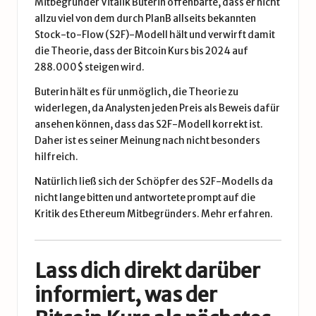
Mitbegründer Vitalik Buterin offenbarte, dass er nicht
allzu viel von dem durch PlanB allseits bekannten
Stock-to-Flow (S2F)-Modell hält und verwirft damit
die Theorie, dass der Bitcoin Kurs bis 2024 auf
288.000$ steigen wird.
Buterin hält es für unmöglich, die Theorie zu
widerlegen, da Analysten jeden Preis als Beweis dafür
ansehen können, dass das S2F-Modell korrekt ist.
Daher ist es seiner Meinung nach nicht besonders
hilfreich.
Natürlich ließ sich der Schöpfer des S2F-Modells da
nicht lange bitten und antwortete prompt auf die
Kritik des Ethereum Mitbegründers.
Mehr erfahren.
Lass dich direkt darüber
informiert, was der