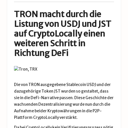
TRON macht durch die
Listung von USDJ und JST
auf CryptoLocally einen
weiteren Schritt in
Richtung DeFi
Die von
TRON
ausgegebene Stablecoin USDJ und der
dazugehörige
Token JST
wurden so gestaltet, dass
sie in die DeFi-Narrative passen. Diese Geschichte der
wachsenden Dezentralisierung wurde nun durch die
Aufnahme beider Kryptowährungen in die P2P-
Plattform CryptoLocally verstärkt.
Da bei CryptoLocally kein Verifizierungsprozess nötig