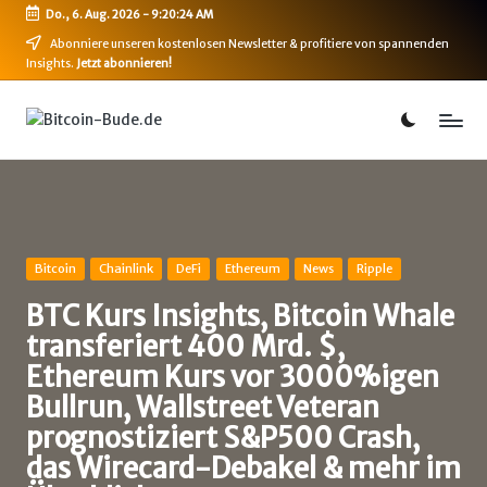
Do., 6. Aug. 2026
-
9:20:25 AM
Skip
Abonniere unseren kostenlosen Newsletter & profitiere von spannenden
Insights.
Jetzt abonnieren!
to
content
B
Bitcoin,
Ethereum,
i
DeFi
t
&
mehr
c
o
Posted
Bitcoin
Chainlink
DeFi
Ethereum
News
Ripple
in
i
BTC Kurs Insights, Bitcoin Whale
transferiert 400 Mrd. $,
n
Ethereum Kurs vor 3000%igen
-
Bullrun, Wallstreet Veteran
B
prognostiziert S&P500 Crash,
u
das Wirecard-Debakel & mehr im