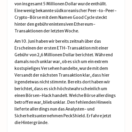
von insgesamt 5 Millionen Dollar wurde enthüllt.
Eine wenig bekannte südkoreanischer Peer-to-Peer-
Crypto-Börse mit dem Namen Good Cycle steckt
hinter den gebührenintensiven Ethereum-
Transaktionen der letzten Woche.
Am 10. Juni haben wir bereits zeitnah über das
Erscheinen der
ersten ETH-Transaktion mit einer
Gebühr von 2,6 Millionen Dollar
berichtet. Während
damals noch unklar war, ob es sich um ein extrem
kostspieliges Versehen handelte, wurde mit dem
Versandt der nächsten Transaktion klar, dass hier
irgendetwas nicht stimmte. Bereits dort haben wir
berichtet, dass es sich höchstwahrscheinlich um
einen
Börsen-Hack
handelt. Welche Börse allerdings
betroffen war, blieb unklar. Den fehlenden Hinweis
lieferte allerdings nun das Analysten- und
Sicherheitsunternehmen PeckShield.
Erfahre jetzt
die Hintergründe.