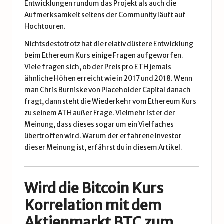
Entwicklungen rundum das Projekt als auch die
Aufmerksamkeit seitens der Community läuft auf
Hochtouren.
Nichtsdestotrotz hat die relativ düstere Entwicklung
beim Ethereum Kurs einige Fragen aufgeworfen.
Viele fragen sich, ob der Preis pro ETH jemals
ähnliche Höhen erreicht wie in 2017 und 2018. Wenn
man Chris Burniske von Placeholder Capital danach
fragt, dann steht die Wiederkehr vom Ethereum Kurs
zu seinem ATH außer Frage. Vielmehr ist er der
Meinung, dass dieses sogar um ein Vielfaches
übertroffen wird. Warum der erfahrene Investor
dieser Meinung ist, erfährst du
in diesem Artikel
.
Wird die Bitcoin Kurs
Korrelation mit dem
Aktienmarkt BTC zum