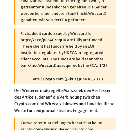
Finanzaufsichtsbehörde FCA reguliert wird, in
getrennten Kundenkonten gehalten. Die Gelder
werden bei einer anderen Bank (nicht Wirecard)
gehalten, wie von der FCA gefordert.
Facts: debit cards issued by Wirecard for
https://t.co/pFc4PzqqHR
are fully prefunded.
These client fiat funds are held by an EMI
institution regulated by UK FCA in segregated
client accounts. The funds are held at another
bank (not Wirecard) as required by the FCA. (1/2)
— Kris | Crypto.com (@kris)
June 18, 2020
Des Weiteren maßregelte Marszalek den Verfasser
des Artikels, der auf die Verbindung zwischen
Crypto.com und Wirecard hinwies und fand deutliche
Worte für sein journalistisches Engagement.
Zur weiteren Klarstellung: Wirecard hat keine
Krypto-Verwahrung, die von Crypto.com