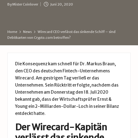
d
By
Mister Coinlover
Juni 20, 2020
Posted
e
by
Home
News
Wirecard CEO verlässt das sinkende Schiff – sind
Debitkarten von Crypto.com betroffen?
Die Konsequenz kam schnell für Dr. Markus Braun,
den CEO des deutschen Fintech-Unternehmens
Wirecard. Am gestrigen Tag verließ er das
Unternehmen. Sein Rücktritt erfolgte, nachdem das
Unternehmen am Donnerstag den 18. Juli 2020
bekannt gab, dass der Wirtschaftsprüfer Ernst &
Young ein 2-Milliarden-Dollar-Loch in seiner Bilanz
entdeckt hatte.
Der Wirecard-Kapitän
verlässt das sinkende