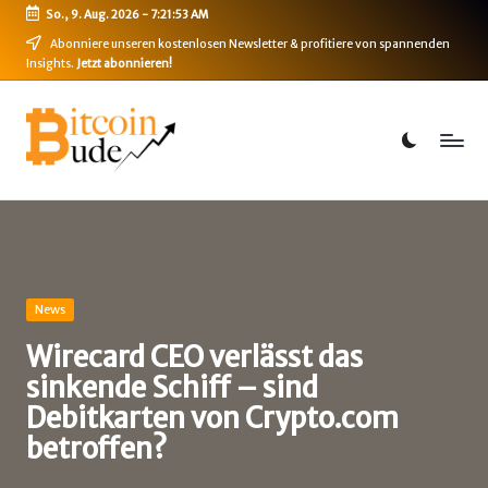
So., 9. Aug. 2026
-
7:21:54 AM
Skip
Abonniere unseren kostenlosen Newsletter & profitiere von spannenden
Insights.
Jetzt abonnieren!
to
content
B
Bitcoin,
Ethereum,
i
DeFi
t
&
mehr
c
o
i
Posted
News
in
n
Wirecard CEO verlässt das
sinkende Schiff – sind
-
Debitkarten von Crypto.com
B
betroffen?
u