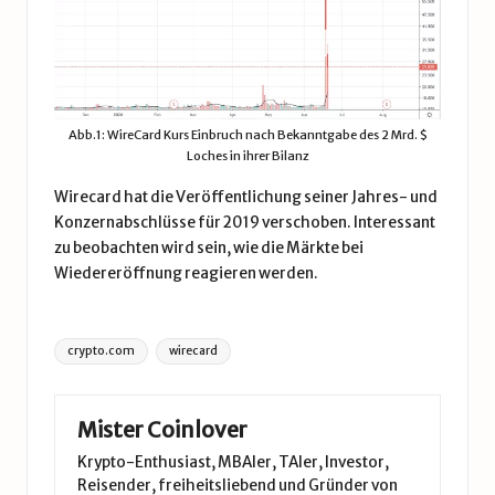
Abb.1: WireCard Kurs Einbruch nach Bekanntgabe des 2 Mrd. $
Loches in ihrer Bilanz
Wirecard hat die Veröffentlichung seiner Jahres- und
Konzernabschlüsse für 2019 verschoben. Interessant
zu beobachten wird sein, wie die Märkte bei
Wiedereröffnung reagieren werden.
Tags:
crypto.com
wirecard
Mister Coinlover
Krypto-Enthusiast, MBAler, TAler, Investor,
Reisender, freiheitsliebend und Gründer von