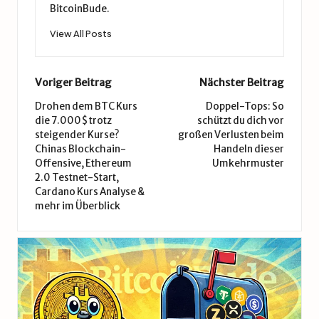
BitcoinBude.
View All Posts
Post
Voriger Beitrag
Nächster Beitrag
navigation
Drohen dem BTC Kurs
Doppel-Tops: So
die 7.000$ trotz
schützt du dich vor
steigender Kurse?
großen Verlusten beim
Chinas Blockchain-
Handeln dieser
Offensive, Ethereum
Umkehrmuster
2.0 Testnet-Start,
Cardano Kurs Analyse &
mehr im Überblick