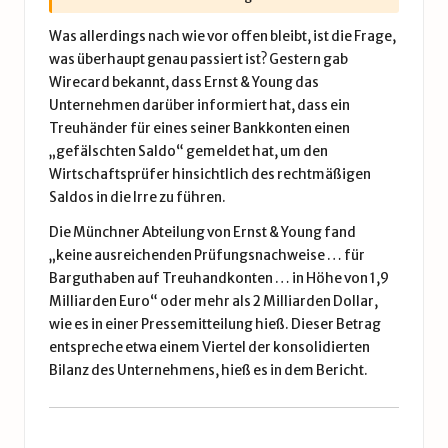
Was allerdings nach wie vor offen bleibt, ist die Frage,
was überhaupt genau passiert ist? Gestern gab
Wirecard bekannt, dass Ernst & Young das
Unternehmen darüber informiert hat, dass ein
Treuhänder für eines seiner Bankkonten einen
„gefälschten Saldo“ gemeldet hat, um den
Wirtschaftsprüfer hinsichtlich des rechtmäßigen
Saldos in die Irre zu führen.
Die Münchner Abteilung von Ernst & Young fand
„keine ausreichenden Prüfungsnachweise … für
Barguthaben auf Treuhandkonten … in Höhe von 1,9
Milliarden Euro“ oder mehr als 2 Milliarden Dollar,
wie es in einer Pressemitteilung hieß. Dieser Betrag
entspreche etwa einem Viertel der konsolidierten
Bilanz des Unternehmens, hieß es in dem Bericht.