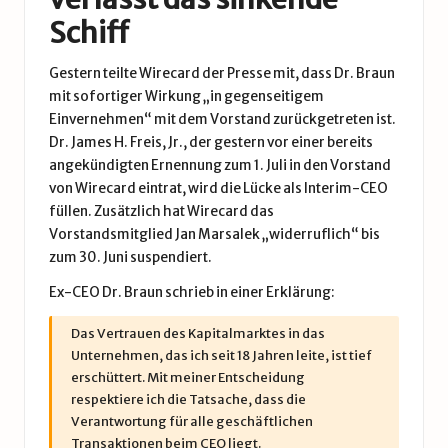
Schiff
Gestern teilte Wirecard der Presse mit, dass Dr. Braun
mit sofortiger Wirkung „in gegenseitigem
Einvernehmen“ mit dem Vorstand zurückgetreten ist.
Dr. James H. Freis, Jr., der gestern vor einer bereits
angekündigten Ernennung zum 1. Juli in den Vorstand
von Wirecard eintrat, wird die Lücke als Interim-CEO
füllen. Zusätzlich hat Wirecard das
Vorstandsmitglied Jan Marsalek „widerruflich“ bis
zum 30. Juni suspendiert.
Ex-CEO Dr. Braun schrieb in einer Erklärung:
Das Vertrauen des Kapitalmarktes in das
Unternehmen, das ich seit 18 Jahren leite, ist tief
erschüttert. Mit meiner Entscheidung
respektiere ich die Tatsache, dass die
Verantwortung für alle geschäftlichen
Transaktionen beim CEO liegt.