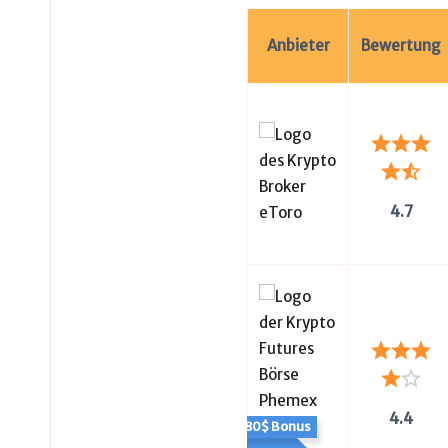
Anbieter
Bewertung
4.7
4.4
180$ Bonus