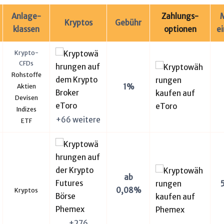
Anlage-
Zahlungs-
M
Kryptos
Gebühr
klassen
optionen
e
Krypto-
CFDs
Rohstoffe
1%
Aktien
Devisen
Indizes
+66 weitere
ETF
ab
0,08%
Kryptos
+276