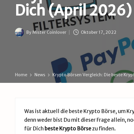
B
Dich (April 2026)
u
d
By
Mister Coinlover
Oktober 17, 2022
e
Posted
by
Home
News
Krypto Börsen Vergleich: Die beste Krypt
Was ist aktuell die beste Krypto Börse, um K
denn weder bist Du mit dieser Frage allein, 
für Dich
beste Krypto Börse
zu finden.