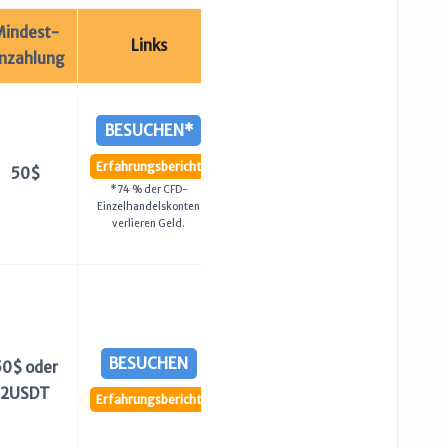
indest-
Links
inzahlung
BESUCHEN*
Erfahrungsbericht
50$
*74 % der CFD-
Einzelhandelskonten
verlieren Geld.
BESUCHEN
50$ oder
2USDT
Erfahrungsbericht