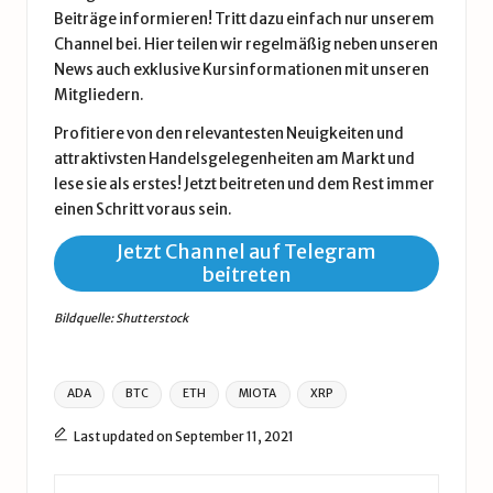
Beiträge informieren! Tritt dazu einfach nur unserem
Channel bei. Hier teilen wir regelmäßig neben unseren
News auch exklusive Kursinformationen mit unseren
Mitgliedern.
Profitiere von den relevantesten Neuigkeiten und
attraktivsten Handelsgelegenheiten am Markt und
lese sie als erstes! Jetzt beitreten und dem Rest immer
einen Schritt voraus sein.
Jetzt Channel auf Telegram
beitreten
Bildquelle: Shutterstock
Tags:
ADA
BTC
ETH
MIOTA
XRP
Last updated on September 11, 2021