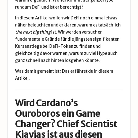
warum eigentlich? Woher kommt der ganze Hype
rundum
DeFi
und ist er berechtigt?
In diesem Artikel wollen wir DeFi noch einmal etwas
näher beleuchten und erklären, warum es tatsächlich
the next big thing
ist. Wir werden versuchen
fundamentale Gründe für die jüngsten signifikanten
Kursanstiege bei DeFi-Token zu finden und
gleichzeitig davor warnen, warum zu viel Hype auch
ganz schnell nach hinten losgehen könnte.
Was damit gemeint ist? Das erfährst du
in diesem
Artikel
.
Wird Cardano’s
Ouroboros ein Game
Changer? Chief Scientist
Kiayias ist aus diesen