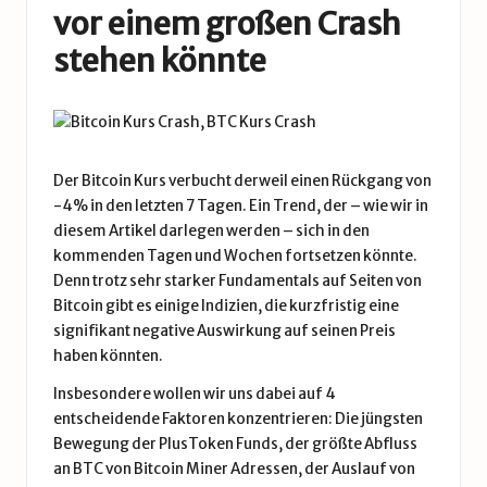
vor einem großen Crash
stehen könnte
Der Bitcoin Kurs verbucht derweil einen Rückgang von
-4% in den letzten 7 Tagen. Ein Trend, der – wie wir in
diesem Artikel darlegen werden – sich in den
kommenden Tagen und Wochen fortsetzen könnte.
Denn trotz sehr starker Fundamentals auf Seiten von
Bitcoin gibt es einige Indizien, die kurzfristig eine
signifikant negative Auswirkung auf seinen Preis
haben könnten.
Insbesondere wollen wir uns dabei auf 4
entscheidende Faktoren konzentrieren: Die jüngsten
Bewegung der PlusToken Funds, der größte Abfluss
an BTC von
Bitcoin Miner
Adressen, der Auslauf von