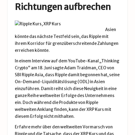
Richtungen aufbrechen
Asien
könnte das nächste Testfeld sein, das Ripple mit
ihrem Korridor für grenzüberschreitende Zahlungen
erreichen könnte.
In einem Interview auf dem YouTube-Kanal „Thinking
Crypto“ am 18. Juni sagte Adam Traidman, CEO von
SBI Ripple Asia, dass Ripple damit begonnen hat, seine
On-Demand-Liquiditätslösung (ODL) in Asien
einzuführen. Damit reiht sich diese Neuigkeit in eine
ganze Reihe weltweiter Erfolge des Unternehmens
ein. Doch während die Produkte von Ripple
weltweiten Anklang finden, kann der
XRP Kurs
mit
diesem Erfolg nicht mithalten.
Erfahre mehr über den weltweiten Vormarsch von
Ripple und die Tatsache, dass der XRP Kurs und das