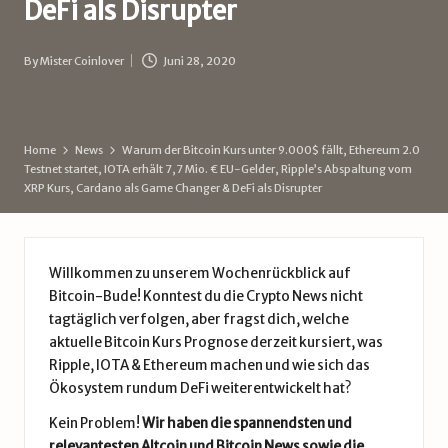
DeFi als Disrupter
d
e
By
Mister Coinlover
Juni 28, 2020
Posted
by
Home
News
Warum der Bitcoin Kurs unter 9.000$ fällt, Ethereum 2.0
Testnet startet, IOTA erhält 7,7 Mio. € EU-Gelder, Ripple’s Abspaltung vom
XRP Kurs, Cardano als Game Changer & DeFi als Disrupter
Willkommen zu unserem Wochenrückblick auf
Bitcoin-Bude! Konntest du die Crypto News nicht
tagtäglich verfolgen, aber fragst dich, welche
aktuelle
Bitcoin Kurs Prognose
derzeit kursiert, was
Ripple
,
IOTA
&
Ethereum
machen und wie sich das
Ökosystem rundum
DeFi
weiterentwickelt hat?
Kein Problem!
Wir haben die spannendsten und
relevantesten Altcoin und Bitcoin News sowie die