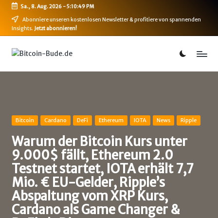
Sa., 8. Aug. 2026
-
5:10:50 PM
Skip
Abonniere unseren kostenlosen Newsletter & profitiere von spannenden
Insights.
Jetzt abonnieren!
to
content
B
Bitcoin,
Ethereum,
i
DeFi
t
&
mehr
c
o
Posted
Bitcoin
Cardano
DeFi
Ethereum
IOTA
News
Ripple
in
i
Warum der Bitcoin Kurs unter
9.000$ fällt, Ethereum 2.0
n
Testnet startet, IOTA erhält 7,7
-
Mio. € EU-Gelder, Ripple’s
B
Abspaltung vom XRP Kurs,
u
Cardano als Game Changer &