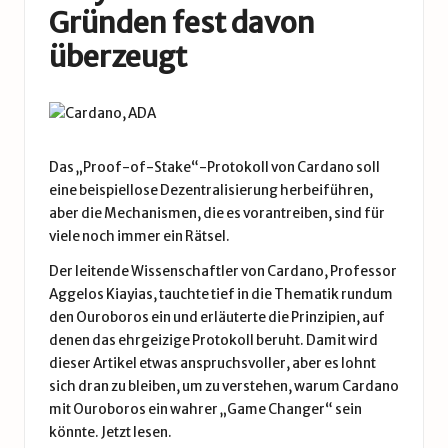
Gründen fest davon
überzeugt
Das „Proof-of-Stake“-Protokoll von Cardano soll
eine beispiellose Dezentralisierung herbeiführen,
aber die Mechanismen, die es vorantreiben, sind für
viele noch immer ein Rätsel.
Der leitende Wissenschaftler von Cardano, Professor
Aggelos Kiayias, tauchte tief in die Thematik rundum
den Ouroboros ein und erläuterte die Prinzipien, auf
denen das ehrgeizige Protokoll beruht. Damit wird
dieser Artikel etwas anspruchsvoller, aber es lohnt
sich dran zu bleiben, um zu verstehen, warum Cardano
mit Ouroboros ein wahrer „Game Changer“ sein
könnte.
Jetzt lesen.