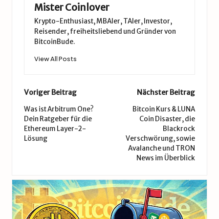
Mister Coinlover
Krypto-Enthusiast, MBAler, TAler, Investor,
Reisender, freiheitsliebend und Gründer von
BitcoinBude.
View All Posts
Post
Voriger Beitrag
Nächster Beitrag
navigation
Was ist Arbitrum One?
Bitcoin Kurs & LUNA
Dein Ratgeber für die
Coin Disaster, die
Ethereum Layer-2-
Blackrock
Lösung
Verschwörung, sowie
Avalanche und TRON
News im Überblick