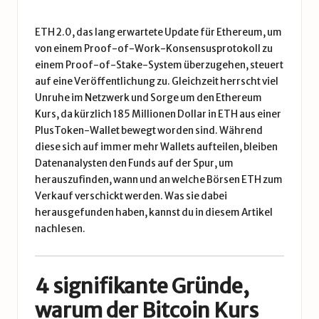
ETH 2.0, das lang erwartete Update für Ethereum, um
von einem Proof-of-Work-Konsensusprotokoll zu
einem Proof-of-Stake-System überzugehen, steuert
auf eine Veröffentlichung zu. Gleichzeit herrscht viel
Unruhe im Netzwerk und Sorge um den
Ethereum
Kurs
, da kürzlich 185 Millionen Dollar in
ETH
aus einer
PlusToken-Wallet bewegt worden sind. Während
diese sich auf immer mehr Wallets aufteilen, bleiben
Datenanalysten den Funds auf der Spur, um
herauszufinden, wann und an welche Börsen ETH zum
Verkauf verschickt werden. Was sie dabei
herausgefunden haben, kannst du
in diesem Artikel
nachlesen.
4 signifikante Gründe,
warum der Bitcoin Kurs