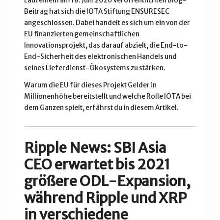
Laut einem am 18. Juni 2020 veröffentlichten Blog-
Beitrag hat sich die IOTA Stiftung ENSURESEC
angeschlossen. Dabei handelt es sich um ein von der
EU finanzierten gemeinschaftlichen
Innovationsprojekt, das darauf abzielt, die End-to-
End-Sicherheit des elektronischen Handels und
seines Lieferdienst-Ökosystems zu stärken.
Warum die EU für dieses Projekt Gelder in
Millionenhöhe bereitstellt und welche Rolle IOTA bei
dem Ganzen spielt, erfährst du
in diesem Artikel
.
Ripple News: SBI Asia
CEO erwartet bis 2021
größere ODL-Expansion,
während Ripple und XRP
in verschiedene