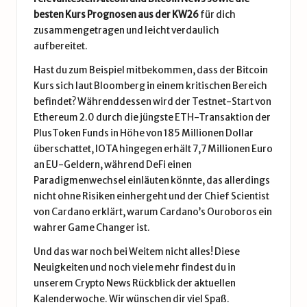
besten Kurs Prognosen aus der KW26
für dich
zusammengetragen und leicht verdaulich
aufbereitet.
Hast du zum Beispiel mitbekommen, dass der Bitcoin
Kurs sich laut Bloomberg in einem kritischen Bereich
befindet? Währenddessen wird der Testnet-Start von
Ethereum 2.0 durch die jüngste ETH-Transaktion der
PlusToken Funds in Höhe von 185 Millionen Dollar
überschattet,
IOTA
hingegen erhält 7,7 Millionen Euro
an EU-Geldern, während DeFi einen
Paradigmenwechsel einläuten könnte, das allerdings
nicht ohne Risiken einhergeht und der Chief Scientist
von
Cardano
erklärt, warum Cardano’s Ouroboros ein
wahrer Game Changer ist.
Und das war noch bei Weitem nicht alles! Diese
Neuigkeiten und noch viele mehr findest du in
unserem Crypto News Rückblick der aktuellen
Kalenderwoche. Wir wünschen dir viel Spaß.