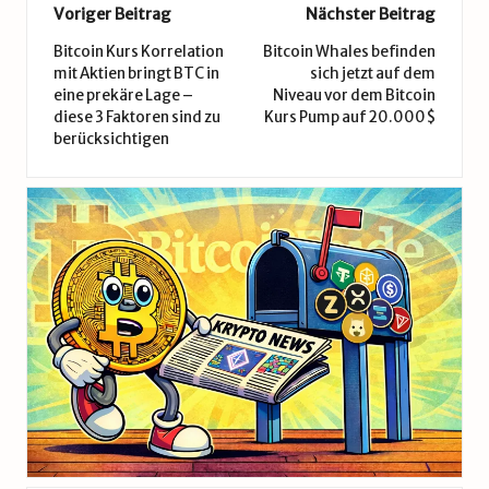
Post
Voriger Beitrag
Nächster Beitrag
navigation
Bitcoin Kurs Korrelation
Bitcoin Whales befinden
mit Aktien bringt BTC in
sich jetzt auf dem
eine prekäre Lage –
Niveau vor dem Bitcoin
diese 3 Faktoren sind zu
Kurs Pump auf 20.000$
berücksichtigen