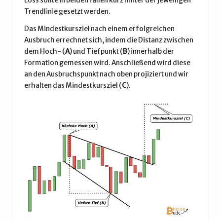
Loss sollte in beiden Fällen kurz hinter der jeweiligen
Trendlinie gesetzt werden.
Das Mindestkursziel nach einem erfolgreichen
Ausbruch errechnet sich, indem die Distanz zwischen
dem Hoch- (
A
) und Tiefpunkt (
B
) innerhalb der
Formation gemessen wird. Anschließend wird diese
an den Ausbruchspunkt nach oben projiziert und wir
erhalten das Mindestkursziel (
C
).