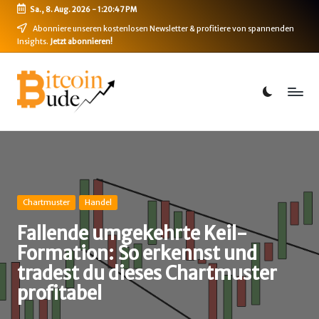
Sa., 8. Aug. 2026
-
1:20:48 PM
Skip
Abonniere unseren kostenlosen Newsletter & profitiere von spannenden
Insights.
Jetzt abonnieren!
to
content
B
Bitcoin,
Ethereum,
i
DeFi
t
&
mehr
c
o
i
Posted
Chartmuster
Handel
in
n
Fallende umgekehrte Keil-
Formation: So erkennst und
-
tradest du dieses Chartmuster
B
profitabel
u