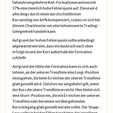
Fallende umgekehrte Keil-Formationen weisen mit
37% eine ziemlich hohe Fehlerquote auf. Diese wird
allerdings durch einen durchschnittlichen
Kursanstieg von 46% kompensiert, sodass es sich bei
diesem Chartmuster um eine lohnenswerte Trading-
Gelegenheit handeln kann.
Aufgrund der hohen Fehlerquote sollte unbedingt
abgewartet werden, dass ein Ausbruch nach oben
erfolgt ist und der Kurs außerhalb der Formation
schließt.
Aufgrund der Höhe der Formation kann es sich auch
lohnen, an der unteren Trendlinie eine Long-Position
einzugehen, die beim Erreichen der oberen Trendlinie
glatt gestellt wird. Gleiches nur umgekehrt gilt, wenn
der Kurs die obere Trendlinie erreicht. Hier bietet sich
eine Short-Position ein, die mit Erreichen der unteren
Trendlinie oder bei einem vorübergehenden
Kursrückgang glatt gestellt werden sollte. Der Stopp-