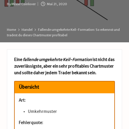
d
By
Mister Coinlover
Mai 21, 2020
Posted
e
by
Home
Handel
Fallende umgekehrte Keil-Formation: So erkennst und
tradest du dieses Chartmuster profitabel
Eine
fallende umgekehrte Keil-Formation
ist nicht das
zuverlässigste, aber ein sehr profitables Chartmuster
und sollte daher jedem Trader bekannt sein.
Übersicht
Art:
Umkehrmuster
Fehlerquote: