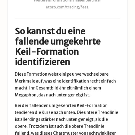
Weitere Informationen finden Sie unter
etoro.com/trading/fees
.
So kannst du eine
fallende umgekehrte
Keil-Formation
identifizieren
Diese Formation weist einige unverwechselbare
Merkmale auf, was eine Identifikation recht einfach
macht. Ihr Gesamtbild ähnelt nämlich einem
Megaphon, das nach unten geneigt ist.
Bei der fallenden umgekehrten Keil-Formation
tendieren die Kurse nach unten. Die untere Trendlinie
ist allerdings stärker nach unten geneigt, als die
obere. Trotzdem ist auch die obere Trendlinie
fallend, was dieses Chartmuster von rechtwinkligen