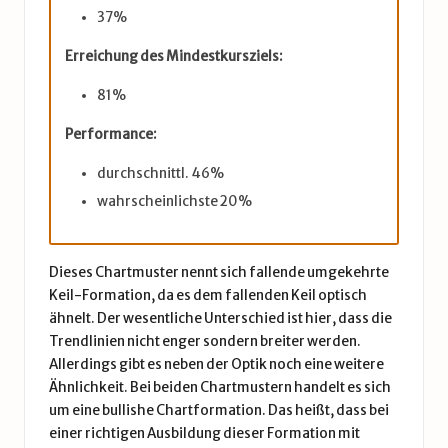
37%
Erreichung des Mindestkursziels:
81%
Performance:
durchschnittl. 46%
wahrscheinlichste 20%
Dieses Chartmuster nennt sich fallende umgekehrte
Keil-Formation, da es dem fallenden Keil optisch
ähnelt. Der wesentliche Unterschied ist hier, dass die
Trendlinien nicht enger sondern breiter werden.
Allerdings gibt es neben der Optik noch eine weitere
Ähnlichkeit. Bei beiden Chartmustern handelt es sich
um eine bullishe Chartformation. Das heißt, dass bei
einer richtigen Ausbildung dieser Formation mit