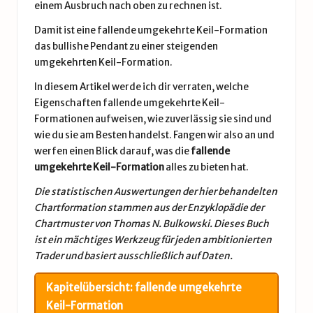
einem Ausbruch nach oben zu rechnen ist.
Damit ist eine fallende umgekehrte Keil-Formation
das bullishe Pendant zu einer
steigenden
umgekehrten Keil-Formation
.
In diesem Artikel werde ich dir verraten, welche
Eigenschaften fallende umgekehrte Keil-
Formationen aufweisen, wie zuverlässig sie sind und
wie du sie am Besten handelst. Fangen wir also an und
werfen einen Blick darauf, was die
fallende
umgekehrte Keil-Formation
alles zu bieten hat.
Die statistischen Auswertungen der hier behandelten
Chartformation stammen aus der
Enzyklopädie der
Chartmuster
von Thomas N. Bulkowski. Dieses Buch
ist ein mächtiges Werkzeug für jeden ambitionierten
Trader und basiert ausschließlich auf Daten.
Kapitelübersicht: fallende umgekehrte
Keil-Formation