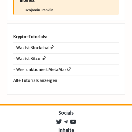
interest.”
Benjamin Franklin
Krypto-Tutorials:
-
Was ist Blockchain?
-
Was ist Bitcoin?
-
Wie funktioniert MetaMask?
Alle Tutorials anzeigen
Socials
Twitter
Telegram
YouTube
Inhalte