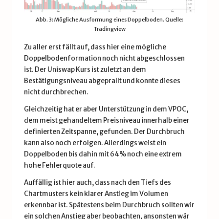
Abb. 3: Mögliche Ausformung eines Doppelboden. Quelle:
Tradingview
Zu aller erst fällt auf, dass hier eine mögliche
Doppelbodenformation noch nicht abgeschlossen
ist. Der Uniswap Kurs ist zuletzt an dem
Bestätigungsniveau abgeprallt und konnte dieses
nicht durchbrechen.
Gleichzeitig hat er aber Unterstützung in dem VPOC,
dem meist gehandeltem Preisniveau innerhalb einer
definierten Zeitspanne, gefunden. Der Durchbruch
kann also noch erfolgen. Allerdings weist ein
Doppelboden bis dahin mit 64% noch eine extrem
hohe Fehlerquote auf.
Auffällig ist hier auch, dass nach den Tiefs des
Chartmusters kein klarer Anstieg im Volumen
erkennbar ist. Spätestens beim Durchbruch sollten wir
ein solchen Anstieg aber beobachten, ansonsten wär