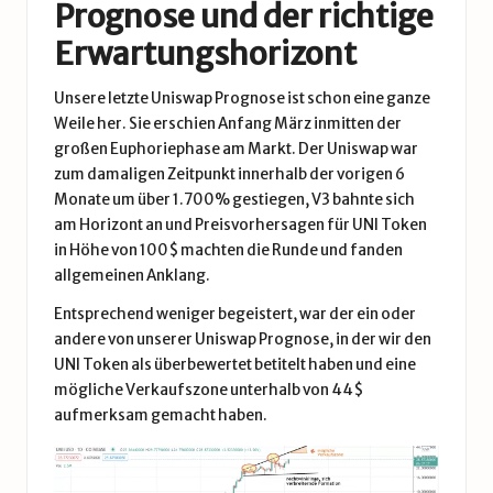
Prognose und der richtige
Erwartungshorizont
Unsere letzte Uniswap Prognose ist schon eine ganze
Weile her. Sie erschien Anfang März inmitten der
großen Euphoriephase am Markt. Der Uniswap war
zum damaligen Zeitpunkt innerhalb der vorigen 6
Monate um über 1.700% gestiegen, V3 bahnte sich
am Horizont an und Preisvorhersagen für UNI Token
in Höhe von 100$ machten die Runde und fanden
allgemeinen Anklang.
Entsprechend weniger begeistert, war der ein oder
andere von unserer Uniswap Prognose, in der wir den
UNI Token als überbewertet betitelt haben und eine
mögliche Verkaufszone unterhalb von 44$
aufmerksam gemacht haben.