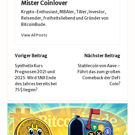
Mister Coinlover
Krypto-Enthusiast, MBAler, TAler, Investor,
Reisender, freiheitsliebend und Gründer von
BitcoinBude.
View All Posts
Post
Voriger Beitrag
Nächster Beitrag
navigation
Synthetix Kurs
Stablecoin von Aave –
Prognosen 2021 und
Führt das zum großen
2025: Wird SNX Ende
Comeback der DeFi
des Jahres bereits bei
Coin?
75$ liegen?