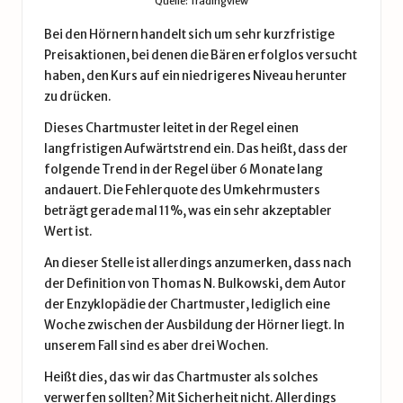
Quelle: Tradingview
Bei den Hörnern handelt sich um sehr kurzfristige
Preisaktionen, bei denen die Bären erfolglos versucht
haben, den Kurs auf ein niedrigeres Niveau herunter
zu drücken.
Dieses Chartmuster leitet in der Regel einen
langfristigen Aufwärtstrend ein. Das heißt, dass der
folgende Trend in der Regel über 6 Monate lang
andauert. Die Fehlerquote des Umkehrmusters
beträgt gerade mal 11%, was ein sehr akzeptabler
Wert ist.
An dieser Stelle ist allerdings anzumerken, dass nach
der Definition von Thomas N. Bulkowski, dem Autor
der
Enzyklopädie der Chartmuster
, lediglich eine
Woche zwischen der Ausbildung der Hörner liegt. In
unserem Fall sind es aber drei Wochen.
Heißt dies, das wir das Chartmuster als solches
verwerfen sollten? Mit Sicherheit nicht. Allerdings