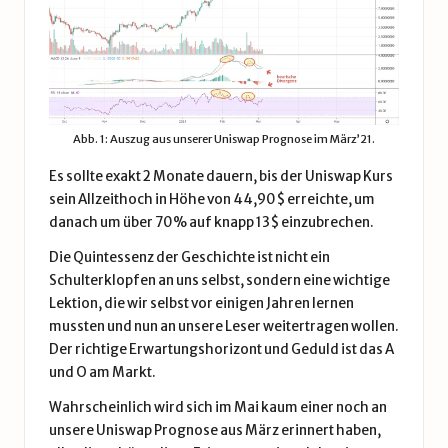
Abb. 1: Auszug aus unserer
Uniswap Prognose im März’21
.
Es sollte exakt 2 Monate dauern, bis der Uniswap Kurs
sein Allzeithoch in Höhe von 44,90$ erreichte, um
danach um über 70% auf knapp 13$ einzubrechen.
Die Quintessenz der Geschichte ist nicht ein
Schulterklopfen an uns selbst, sondern eine wichtige
Lektion, die wir selbst vor einigen Jahren lernen
mussten und nun an unsere Leser weitertragen wollen.
Der richtige Erwartungshorizont und Geduld ist das A
und O am Markt.
Wahrscheinlich wird sich im Mai kaum einer noch an
unsere Uniswap Prognose aus März erinnert haben,