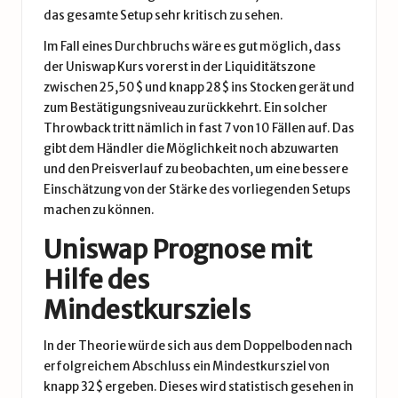
das gesamte Setup sehr kritisch zu sehen.
Im Fall eines Durchbruchs wäre es gut möglich, dass
der Uniswap Kurs vorerst in der Liquiditätszone
zwischen 25,50$ und knapp 28$ ins Stocken gerät und
zum Bestätigungsniveau zurückkehrt. Ein solcher
Throwback tritt nämlich in fast 7 von 10 Fällen auf. Das
gibt dem Händler die Möglichkeit noch abzuwarten
und den Preisverlauf zu beobachten, um eine bessere
Einschätzung von der Stärke des vorliegenden Setups
machen zu können.
Uniswap Prognose mit
Hilfe des
Mindestkursziels
In der Theorie würde sich aus dem Doppelboden nach
erfolgreichem Abschluss ein Mindestkursziel von
knapp 32$ ergeben. Dieses wird statistisch gesehen in