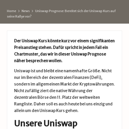
d
Home
News
Uniswap Prognose: Bereitet sich der Uniswap Kurs auf
e
seine Rallye vor?
Der Uniswap Kurs könnte kurz vor einem signifikanten
Preisanstieg stehen. Dafür spricht in jedem Fall ein
Chartmuster, das wir in dieser Uniswap Prognose
näher besprechen wollen.
Uniswap
ist und bleibt eine namenhafte Größe. Nicht
nur im Bereich der
dezentralen Finanzen
(
DeFi
),
sondern im allgemeinen Markt der Kryptowährungen.
Nicht zufällig ziert die native Währung der
dezentralen Börse den 11. Platz der weltweiten
Rangliste. Daher soll es auch heute bei uns einzig und
allein um den
Uniswap Kurs
gehen.
Unsere Uniswap