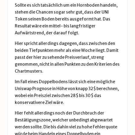
Sollte es sich tatsächlich um ein Hornboden handeln,
stehen die Chancen sogar sehr gut, dass der UNI
Token seinen Boden bereits ausgeformt hat. Das
Resultat wäre ein mittel- bis langfristiger
Aufwärtstrend, der darauf folgt.
Hier spricht allerdings dagegen, dass zwischen den
beiden Tiefpunkten mehr als eine Woche liegt. Damit
passt der hier zu sehende Preisverlauf, streng
genommen, nicht in allen Punkten zu den Kriterien des
Chartmusters.
Im Fall eines Doppelbodens lässt sich eine mögliche
Uniswap Prognose in Höhe von knapp 32$ berechnen,
wobei ein Preisziel zwischen 28$ bis 30$ das
konservativere Ziel wäre.
Hier fehlt allerdings noch der Durchbruch der
Bestätigungszone, welcher unbedingt abgewartet
werden sollte. Die bis dahin viel zu hohe Fehlerquote
würde beim Handeln eines Doppelboden ein