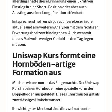
allerdings hätte diese Erinnerung einen lukrativen
Einstieg in eine Short-Position oder aber auch
Ausstieg aus einer Long-Position offenbart.
Entsprechend hoffen wir, dass unsere Leser in die
aktuelle und alle weiteren Analysen mit dem richtigen
Erwartungshorizont hineingehen. Auch wenn wir
dieses Mal wohl weniger Geduld an den Tag legen
müssen.
Uniswap Kurs formt eine
Hornböden-artige
Formation aus
Machen wir uns nun an das Eingemachte. Der Uniswap
Kurs hat einen
Hornboden
, eine spezielle Form der
Doppelböden
ausgebildet. Dieses
Chartmuster
gilt als
zuverlässiges Umkehrmuster.
Ihr wichtigstes Merkmal sind die zwei nach unten