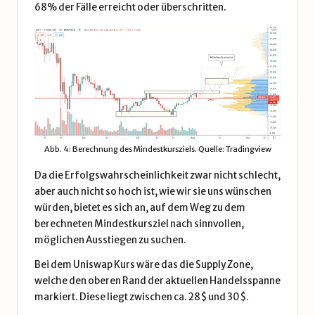
68% der Fälle erreicht oder überschritten.
Abb. 4: Berechnung des Mindestkursziels. Quelle: Tradingview
Da die Erfolgswahrscheinlichkeit zwar nicht schlecht,
aber auch nicht so hoch ist, wie wir sie uns wünschen
würden, bietet es sich an, auf dem Weg zu dem
berechneten Mindestkursziel nach sinnvollen,
möglichen Ausstiegen zu suchen.
Bei dem Uniswap Kurs wäre das die Supply Zone,
welche den oberen Rand der aktuellen Handelsspanne
markiert. Diese liegt zwischen ca. 28$ und 30$.