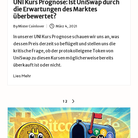
UNI Kurs Prognose: Ist UniSwap durch
die Erwartungen des Marktes
überbewertet?
By
Mister Coinlover
März 4, 2021
Posted
by
In unserer UNI Kurs Prognose schauen wir uns an, was
dessen Preis derzeit so beflügelt und stellen uns die
kritische Frage, ob der protokolleigene Token von
UniSwap zu diesen Kursen möglicherweise bereits
überkauft ist oder nicht.
Lies Mehr
Seitennummerierung
1
2
NÄCHSTE
SEITE
der
Beiträge