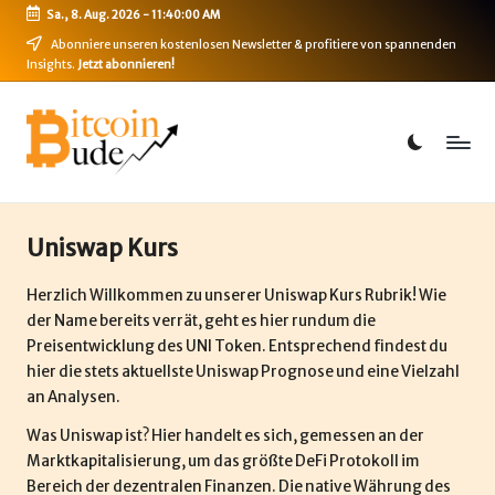
Sa., 8. Aug. 2026
-
11:40:00 AM
Skip
Abonniere unseren kostenlosen Newsletter & profitiere von spannenden
Insights.
Jetzt abonnieren!
to
content
B
Bitcoin,
Ethereum,
i
DeFi
t
&
mehr
c
Uniswap Kurs
o
Herzlich Willkommen zu unserer Uniswap Kurs Rubrik! Wie
i
der Name bereits verrät, geht es hier rundum die
Preisentwicklung des UNI Token. Entsprechend findest du
n
hier die stets aktuellste Uniswap Prognose und eine Vielzahl
-
an Analysen.
B
Was Uniswap ist? Hier handelt es sich, gemessen an der
Marktkapitalisierung, um das größte
DeFi
Protokoll im
u
Bereich der dezentralen Finanzen. Die native Währung des