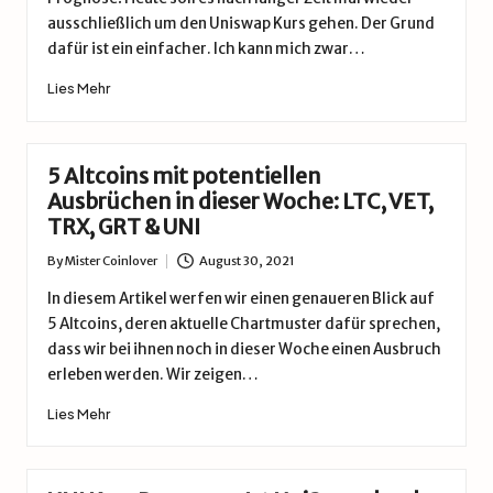
ausschließlich um den Uniswap Kurs gehen. Der Grund
dafür ist ein einfacher. Ich kann mich zwar…
Lies Mehr
5 Altcoins mit potentiellen
Ausbrüchen in dieser Woche: LTC, VET,
TRX, GRT & UNI
By
Mister Coinlover
August 30, 2021
Posted
by
In diesem Artikel werfen wir einen genaueren Blick auf
5 Altcoins, deren aktuelle Chartmuster dafür sprechen,
dass wir bei ihnen noch in dieser Woche einen Ausbruch
erleben werden. Wir zeigen…
Lies Mehr