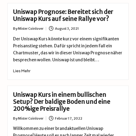
Uniswap Prognose: Bereitet sich der
Uniswap Kurs auf seine Rallye vor?
By
Mister Coinlover
August 3, 2021
Posted
by
Der Uniswap Kurs könnte kurz vor einem signifikanten
Preisanstieg stehen. Dafür spricht in jedem Fall ein
Chartmuster, das wir in dieser Uniswap Prognose näher
besprechen wollen. Uniswap ist und bleibt…
Lies Mehr
Uniswap Kurs in einem bullischen
Setup? Der baldige Boden und eine
200%ige Preisrallye
By
Mister Coinlover
Februar 17, 2022
Posted
by
Willkommen zu einer brandaktuellen Uniswap
Prognose! Heute soll es nach langer Zeit mal wieder