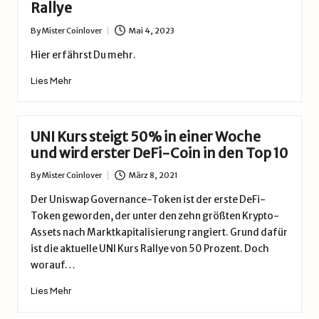
Rallye
By
Mister Coinlover
Mai 4, 2023
Posted
by
Hier erfährst Du mehr.
Lies Mehr
UNI Kurs steigt 50% in einer Woche
und wird erster DeFi-Coin in den Top 10
By
Mister Coinlover
März 8, 2021
Posted
by
Der Uniswap Governance-Token ist der erste DeFi-
Token geworden, der unter den zehn größten Krypto-
Assets nach Marktkapitalisierung rangiert. Grund dafür
ist die aktuelle UNI Kurs Rallye von 50 Prozent. Doch
worauf…
Lies Mehr