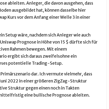
ose ableiten. Anleger, die davon ausgehen, dass
 Boden ausgebildet hat, können dasselbe hier
ap Kurs vor dem Anfang einer Welle 3 in einer
 ein Setup wäre, nachdem sich Anleger wie auch
 Uniswap Prognose in Höhe von 15 $ dürfte sich für
vativen Rahmen bewegen. Mit einem
ario ergibt sich daraus zweifelsohne ein
eses potentielle Trading-Setup.
n Primärszenario dar. Ich vermute vielmehr, dass
 Juni 2022 in einer größeren ZigZag-Struktur
tive Struktur gegen einen noch in Takten
ittelfristig eine bullische Prognose ableiten.