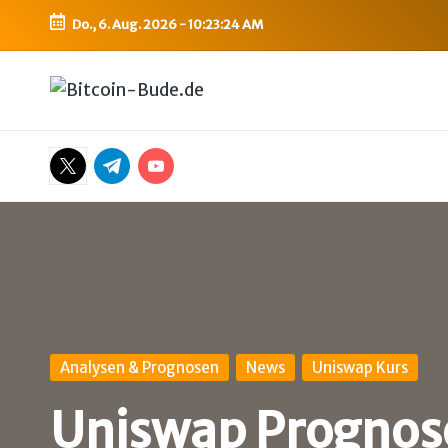
Do., 6. Aug. 2026
-
10:23:25 AM
Skip
to
B
Bitcoin,
content
Ethereum,
i
DeFi
Twitter
Telegram
YouTube
t
&
mehr
c
o
i
n
Posted
Analysen & Prognosen
News
Uniswap Kurs
in
-
Uniswap Prognose