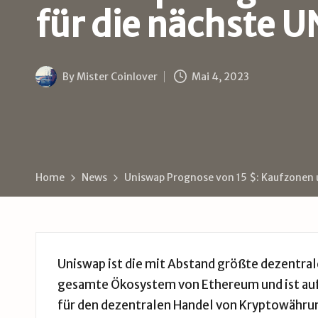
B
für die nächste U
u
d
By
Mister Coinlover
Mai 4, 2023
e
Posted
by
Home
News
Uniswap Prognose von 15 $: Kaufzonen u
Uniswap ist die mit Abstand größte dezentral
gesamte Ökosystem von Ethereum und ist auf 
für den dezentralen Handel von Kryptowährung