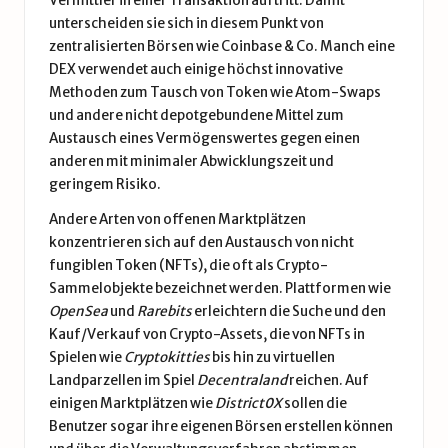
Vermittler in einer Transaktion auftritt. Damit
unterscheiden sie sich in diesem Punkt von
zentralisierten Börsen wie Coinbase & Co. Manch eine
DEX verwendet auch einige höchst innovative
Methoden zum Tausch von Token wie Atom-Swaps
und andere nicht depotgebundene Mittel zum
Austausch eines Vermögenswertes gegen einen
anderen mit minimaler Abwicklungszeit und
geringem Risiko.
Andere Arten von offenen Marktplätzen
konzentrieren sich auf den Austausch von nicht
fungiblen Token (NFTs), die oft als Crypto-
Sammelobjekte bezeichnet werden. Plattformen wie
OpenSea
und
Rarebits
erleichtern die Suche und den
Kauf/Verkauf von Crypto-Assets, die von NFTs in
Spielen wie
Cryptokitties
bis hin zu virtuellen
Landparzellen im Spiel
Decentraland
reichen. Auf
einigen Marktplätzen wie
District0X
sollen die
Benutzer sogar ihre eigenen Börsen erstellen können