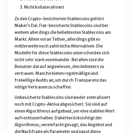
Nicht kollateralisiert
Zu den Crypto-besicherten Stablecoins gehört
Maker’s Dai. Fiat-besicherte Stablecoins sind bei
weitem allerdings die beliebtesten Stablecoins am
Markt. Allem voran Tether, allerdings gibt es
mittlerweile noch zahlreiche Alternativen. Die
Modelle für diese Stablecoins unterscheiden sich
nicht sehr stark voneinander. Bei allen sind die
Benutzer darauf angewiesen, den Anbietern zu
vertrauen. Manche bieten regelmäßige und
freiwillige Audits an, um durch Transparenz das
nötige Vertrauen zu schaffen.
Unbesicherte Stablecoins sind weder zentralisiert
noch mit Crypto-Aktiva abgesichert. Sie sind auf
einen Algorithmus aufgebaut, um eine stabilen Wert
aufrechtzuerhalten. Dabei berücksichtigt der
Algorithmus, vereinfacht gesagt, das Angebot und
die Nachfrage als Parameter und passt diese