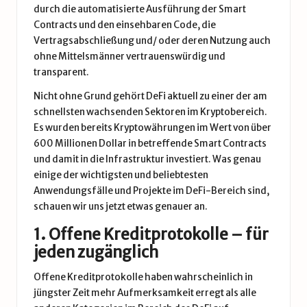
durch die automatisierte Ausführung der Smart
Contracts und den einsehbaren Code, die
Vertragsabschließung und/ oder deren Nutzung auch
ohne Mittelsmänner vertrauenswürdig und
transparent.
Nicht ohne Grund gehört DeFi aktuell zu einer der am
schnellsten wachsenden Sektoren im Kryptobereich.
Es wurden bereits Kryptowährungen im Wert von über
600 Millionen Dollar in betreffende Smart Contracts
und damit in die Infrastruktur investiert. Was genau
einige der wichtigsten und beliebtesten
Anwendungsfälle und Projekte im DeFi-Bereich sind,
schauen wir uns jetzt etwas genauer an.
1. Offene Kreditprotokolle – für
jeden zugänglich
Offene Kreditprotokolle haben wahrscheinlich in
jüngster Zeit mehr Aufmerksamkeit erregt als alle