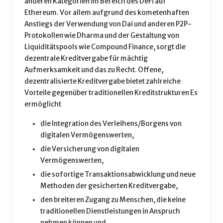
anderen Kategorien im Bereich des DeFi auf
Ethereum. Vor allem aufgrund des kometenhaften
Anstiegs der Verwendung von Dai und anderen P2P-
Protokollen wie Dharma und der Gestaltung von
Liquiditätspools wie Compound Finance, sorgt die
dezentrale Kreditvergabe für mächtig
Aufmerksamkeit und das zu Recht. Offene,
dezentralisierte Kreditvergabe bietet zahlreiche
Vorteile gegenüber traditionellen Kreditstrukturen Es
ermöglicht
die Integration des Verleihens/Borgens von
digitalen Vermögenswerten,
die Versicherung von digitalen
Vermögenswerten,
die sofortige Transaktionsabwicklung und neue
Methoden der gesicherten Kreditvergabe,
den breiteren Zugang zu Menschen, die keine
traditionellen Dienstleistungen in Anspruch
nehmen können und