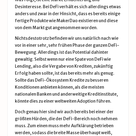
Desinteresse. Bei DeFi verhält es sich allerdings etwas
anders und zwar in der Hinsicht, dass es bereits einige
fertige Produkte wie MakerDao existieren und diese
von dem Markt gut angenommen worden.
Nichtsdestotrotz befinden wir uns natürlich nach wie
vor in einer sehr, sehr frühen Phase der ganzen DeFi-
Bewegung. Allerdings ist das Potential dahinter
gewaltig. Selbst wenn nur eine Spate von DeFi wie
Lending, also die Vergabe von Krediten, zukünftig
Erfolg haben sollte, ist das bereits mehr als genug.
Sollte das DeFi-Ökosystem Kredite zu besseren
Konditionen anbieten können, als die meisten
nationalen Banken und anderweitige Kreditinstitute,
könnte dies zu einer weltweiten Adoption führen.
Doch genau hier sind wir auch bereits bei einer der
größten Hürden, die der DeFi-Bereich noch nehmen
muss. Zum einen muss mehr Aufklärung betrieben
werden, sodass die breite Masse überhaupt weiß,