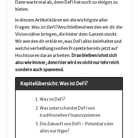
Dann warte mal ab, denn DeFi hat noch so einiges zu
bieten.
In diesem Artikel klären wir die wichtigste aller
Fragen:
Was ist DeFi?
Anschließend werden wir dir die
Vision näher bringen, die hinter dem Ganzen steckt.
Wir werden dir erklären, was DeFi alles beinhaltet und
welche verheißungsvollen Projekte bereits jetzt auf
Hochtouren daran arbeiten.
Dran bleiben lohnt sich
also wie immer, denn hier wird es nicht nur lehrreich
sondern auch spannend.
Kapitelübersicht: Was ist DeFi?
Was ist DeFi?
Was unterscheidet DeFi von
traditionellen Finanzsystemen
Die Zukunft von DeFi – Potential oder
alles nur Hype?