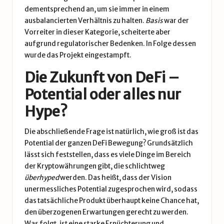
dementsprechend an, um sie immer in einem
ausbalancierten Verhältnis zu halten.
Basis
war der
Vorreiter in dieser Kategorie, scheiterte aber
aufgrund regulatorischer Bedenken. In Folge dessen
wurde das Projekt eingestampft.
Die Zukunft von DeFi –
Potential oder alles nur
Hype?
Die abschließende Frage ist natürlich, wie groß ist das
Potential der ganzen DeFi Bewegung? Grundsätzlich
lässt sich feststellen, dass es viele Dinge im Bereich
der Kryptowährungen gibt, die schlichtweg
überhyped
werden. Das heißt, dass der Vision
unermessliches Potential zugesprochen wird, sodass
das tatsächliche Produkt überhaupt keine Chance hat,
den überzogenen Erwartungen gerecht zu werden.
Was folgt, ist eine starke Ernüchterung und