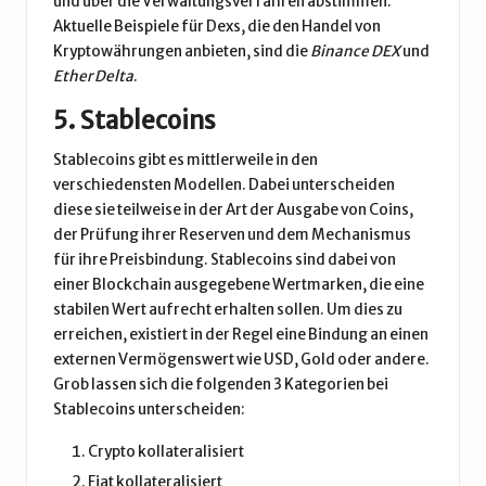
und über die Verwaltungsverfahren abstimmen.
Aktuelle Beispiele für Dexs, die den Handel von
Kryptowährungen anbieten, sind die
Binance DEX
und
Ether Delta
.
5. Stablecoins
Stablecoins gibt es mittlerweile in den
verschiedensten Modellen. Dabei unterscheiden
diese sie teilweise in der Art der Ausgabe von Coins,
der Prüfung ihrer Reserven und dem Mechanismus
für ihre Preisbindung. Stablecoins sind dabei von
einer Blockchain ausgegebene Wertmarken, die eine
stabilen Wert aufrecht erhalten sollen. Um dies zu
erreichen, existiert in der Regel eine Bindung an einen
externen Vermögenswert wie USD, Gold oder andere.
Grob lassen sich die folgenden 3 Kategorien bei
Stablecoins unterscheiden:
Crypto kollateralisiert
Fiat kollateralisiert