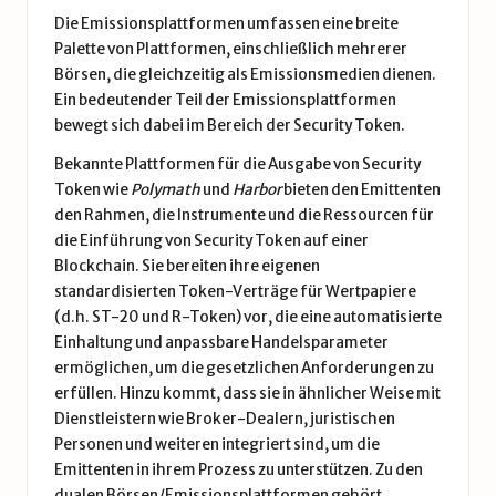
Die Emissionsplattformen umfassen eine breite
Palette von Plattformen, einschließlich mehrerer
Börsen, die gleichzeitig als Emissionsmedien dienen.
Ein bedeutender Teil der Emissionsplattformen
bewegt sich dabei im Bereich der Security Token.
Bekannte Plattformen für die Ausgabe von Security
Token wie
Polymath
und
Harbor
bieten den Emittenten
den Rahmen, die Instrumente und die Ressourcen für
die Einführung von Security Token auf einer
Blockchain. Sie bereiten ihre eigenen
standardisierten Token-Verträge für Wertpapiere
(d.h. ST-20 und R-Token) vor, die eine automatisierte
Einhaltung und anpassbare Handelsparameter
ermöglichen, um die gesetzlichen Anforderungen zu
erfüllen. Hinzu kommt, dass sie in ähnlicher Weise mit
Dienstleistern wie Broker-Dealern, juristischen
Personen und weiteren integriert sind, um die
Emittenten in ihrem Prozess zu unterstützen. Zu den
dualen Börsen/Emissionsplattformen gehört