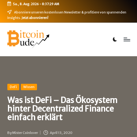
Sa., 8. Aug. 2026
-
8:37:29 AM
Skip
Abonniere unseren kostenlosen Newsletter & profitiere von spannenden
Insights.
Jetzt abonnieren!
to
content
B
Bitcoin,
Ethereum,
i
DeFi
t
&
mehr
c
o
i
Posted
DeFi
Wissen
in
n
Was ist DeFi – Das Ökosystem
hinter Decentralized Finance
-
einfach erklärt
B
u
By
Mister Coinlover
April 13, 2020
Posted