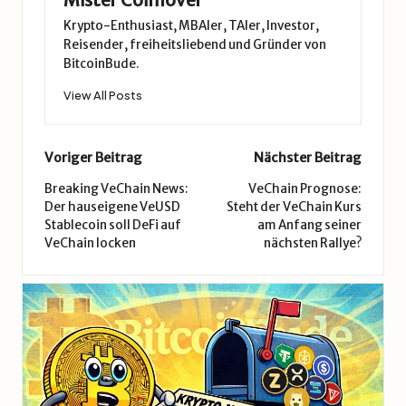
Krypto-Enthusiast, MBAler, TAler, Investor,
Reisender, freiheitsliebend und Gründer von
BitcoinBude.
View All Posts
Post
Voriger Beitrag
Nächster Beitrag
navigation
Breaking VeChain News:
VeChain Prognose:
Der hauseigene VeUSD
Steht der VeChain Kurs
Stablecoin soll DeFi auf
am Anfang seiner
VeChain locken
nächsten Rallye?