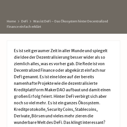
d
by
e
Home
DeFi
Was ist DeFi – Das Ökosystem hinter Decentralized
Finance einfach erklärt
Es ist seit geraumer Zeit in aller Munde und spiegelt
die Idee der Dezentralisierung besser wider als so
ziemlich alles, was es vorher gab. Die Rede ist von
Decentralized Finance oder abgekürzt einfach nur
DeFi
genannt. Es ist eine Idee auf der bereits
namenhafte Projekte wie die dezentralisierte
Kreditplattform MakerDAO aufbaut und damit einen
großen Erfolg feiert. Hinter DeFi verbirgt sich aber
noch so viel mehr. Es ist ein ganzes Ökosystem.
Kreditprotokolle, Security Coins, Stablecoins,
Derivate, Börsen und vieles mehr zieren die
wunderbare Welt des DeFi. Das klingt interessant?