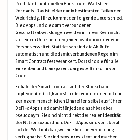
Produkte traditionellen Bank- oder Wall Street-
Pendants. Das ist leider nur in bestimmten Teilen der
Welt richtig. Hinzu kommt der folgende Unterschied.
Die dApps und die damit verbundenen
Geschäftsabwicklungen werden in ihrem Kern nicht
von einem Unternehmen, einer Institution oder einer
Person verwaltet. Stattdessen sind die Abläufe
automatisch und die damit verbundenen Regeln im
Smart Contract fest verankert. Dort sind sie für alle
einsehbar und transparent dargestellt in Form von
Code.
Sobald der Smart Contract auf der Blockchain
implementiert ist, kann sich dieser ohne oder mit nur
geringem menschlichen Eingreifen selbst ausführen.
DeFi-dApps sind damit für jeden einsehbar aber
pseudonym. Sie sind nicht direkt der realen Identität
der Nutzer zuzuordnen. DeFi-dApps sind von überall
auf der Welt nutzbar, wo eine Internetverbindung
verfügbar ist. Sie sind zensurresistent und machen