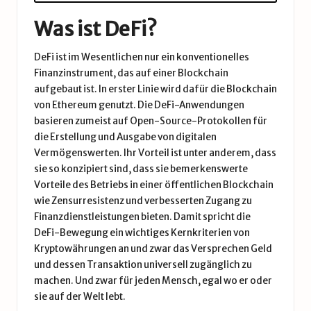
Was ist DeFi?
DeFi ist im Wesentlichen nur ein konventionelles
Finanzinstrument, das auf einer Blockchain
aufgebaut ist. In erster Linie wird dafür die Blockchain
von
Ethereum
genutzt. Die DeFi-Anwendungen
basieren zumeist auf Open-Source-Protokollen für
die Erstellung und Ausgabe von digitalen
Vermögenswerten. Ihr Vorteil ist unter anderem, dass
sie so konzipiert sind, dass sie bemerkenswerte
Vorteile des Betriebs in einer öffentlichen Blockchain
wie Zensurresistenz und verbesserten Zugang zu
Finanzdienstleistungen bieten. Damit spricht die
DeFi-Bewegung ein wichtiges Kernkriterien von
Kryptowährungen an und zwar das Versprechen Geld
und dessen Transaktion universell zugänglich zu
machen. Und zwar für jeden Mensch, egal wo er oder
sie auf der Welt lebt.