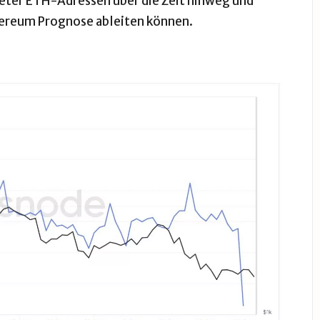
hteter ETH-Adressen über die Zeit hinweg und
thereum Prognose ableiten können.