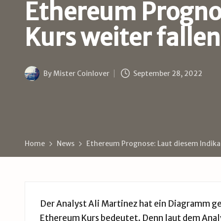
B
Ethereum Prognos
u
Kurs weiter fallen
d
e
By
Mister Coinlover
September 28, 2022
Posted
by
Home
News
Ethereum Prognose: Laut diesem Indikato
Der Analyst Ali Martinez hat ein Diagramm ge
Ethereum Kurs bedeutet. Denn laut dem Analy