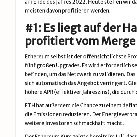
am Ende des Jahres 2022. Heute stellen wir da
meisten davon profitieren werden.
#1: Es liegt auf der 
profitiert vom Merge
Ethereum
selbst ist der offensichtlichste Pro
fünf großen Upgrades. Es wird erforderlich se
befinden, um das Netzwerk zu validieren. Das
sich automatisch das Angebot verringert. Glei
höhere APR (effektiver Jahreszins), die durch 
ETH
hat außerdem die Chance zu einem defla
die Emissionen reduzieren. Der Energieverbr
weitere Investoren schmackhaft macht.
Der
Ethereum Kurs
zeigte bereits im Juli, das