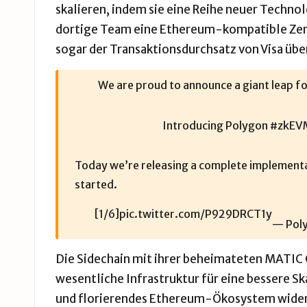
skalieren, indem sie eine Reihe neuer Technol
dortige Team
eine Ethereum-kompatible Ze
sogar der Transaktionsdurchsatz von Visa übe
We are proud to announce a giant leap f
Introducing Polygon
#zkEV
Today we’re releasing a complete implementat
started.
[1/6]
pic.twitter.com/P929DRCT1y
— Pol
Die Sidechain mit ihrer beheimateten MATIC C
wesentliche Infrastruktur für eine bessere Sk
und florierendes Ethereum-Ökosystem wider. A