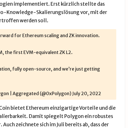
ogien implementiert. Erst kürzlich stellte das
ro-Knowledge-Skalierungslösung
vor, mit der
rtroffen werden soll.
orward for Ethereum scaling and ZK innovation.
M
, the first EVM-equivalent ZK L2.
ion, fully open-source, and we’re just getting
ygon | Aggregated (@0xPolygon)
July 20, 2022
oin bietet Ethereum einzigartige Vorteile und die
alierbarkeit. Damit spiegelt Polygon ein robustes
uch zeichnete sich im Juli bereits ab, dass der