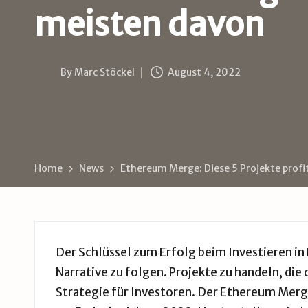
B
meisten davon
u
d
By
Marc Stöckel
August 4, 2022
Posted
e
by
Home
News
Ethereum Merge: Diese 5 Projekte prof
Der Schlüssel zum Erfolg beim Investieren in
Narrative zu folgen. Projekte zu handeln, die 
Strategie für Investoren. Der Ethereum Merg