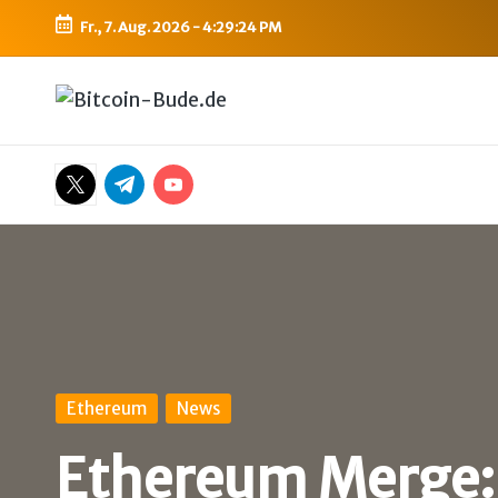
Fr., 7. Aug. 2026
-
4:29:25 PM
Skip
to
B
Bitcoin,
content
Ethereum,
i
DeFi
Twitter
Telegram
YouTube
t
&
mehr
c
o
i
n
Posted
Ethereum
News
in
-
Ethereum Merge: D