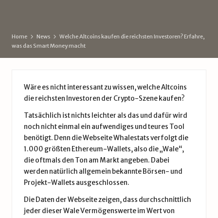
d
by
e
Home
News
Welche Altcoins kaufen die reichsten Investoren? Erfahre,
was das Smart Money macht
Wäre es nicht interessant zu wissen, welche
Altcoins
die reichsten Investoren der Crypto-Szene kaufen?
Tatsächlich ist nichts leichter als das und dafür wird
noch nicht einmal ein aufwendiges und teures Tool
benötigt. Denn die Webseite
Whalestats
verfolgt die
1.000 größten
Ethereum
-Wallets, also die „Wale“,
die oftmals den Ton am Markt angeben. Dabei
werden natürlich allgemein bekannte Börsen- und
Projekt-Wallets ausgeschlossen.
Die Daten der Webseite zeigen, dass durchschnittlich
jeder dieser Wale Vermögenswerte im Wert von