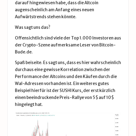
darauf hingewiesen habe, dass die Altcoin
augenscheinlich am Anfang eines neuen
Aufwärtstrends stehen könnte.
Was sagt uns das?
Offensichtlich sind viele der Top 1.000 Investoren aus
der Crypto-Szene aufmerksame Leser von
Bitcoin-
Bude.de
.
Spaß beiseite. Es sagt uns, dass es hier wahrscheinlich
durchaus eine gewisse Korrelation zwischen der
Performance der Altcoins und den Käufen durch die
Wal-Adressen vorhanden ist. Ein weiteres gutes
Beispiel hierfür ist der SUSHI Kurs, der erst kürzlich
einen beeindruckende Preis-Rallye von 5$ auf 10$
hingelegt hat.