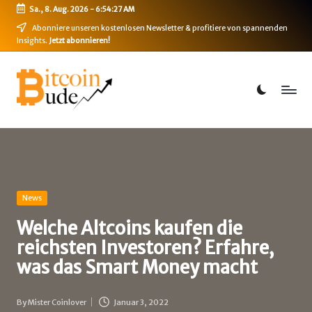
Sa., 8. Aug. 2026
-
6:54:28 AM
Skip
Abonniere unseren kostenlosen Newsletter & profitiere von spannenden
Insights.
Jetzt abonnieren!
to
content
B
Bitcoin,
Ethereum,
i
DeFi
t
&
mehr
c
o
i
Posted
News
in
n
Welche Altcoins kaufen die
reichsten Investoren? Erfahre,
-
was das Smart Money macht
B
u
By
Mister Coinlover
Januar 3, 2022
Posted