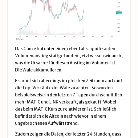
Das Ganze hat unter einem ebenfalls signifikanten
Volumenanstieg stattgefunden. Jetzt wissen wir auch,
was die Ursache für diesen Anstieg im Volumen ist.
Die Wale akkumulieren.
Es lohnt sich allerdings im gleichen Zeitraum auch auf
die Top-Verkäufe der Wale zu achten. So wurden
beispielsweise in den letzten 7 Tagen durchschnittlich
mehr MATIC und LINK verkauft, als gekauft. Wobei
das beim MATIC Kurs zu relativieren ist. Schließlich
befindet sich die Altcoin nach wie vor in einem
ungebrochenen Aufwärtstrend.
Zudem zeigen die Daten, der letzten 24 Stunden, dass