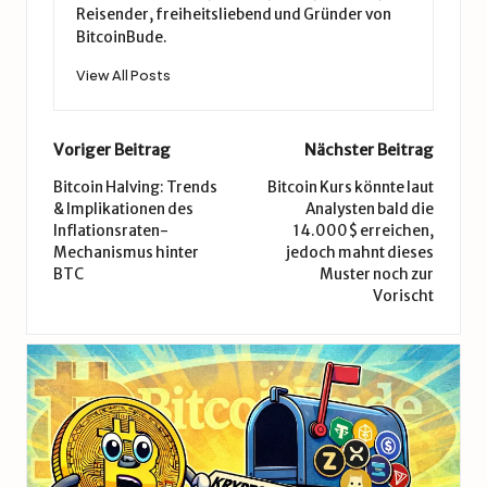
Reisender, freiheitsliebend und Gründer von
BitcoinBude.
View All Posts
Post
Voriger Beitrag
Nächster Beitrag
navigation
Bitcoin Halving: Trends
Bitcoin Kurs könnte laut
& Implikationen des
Analysten bald die
Inflationsraten-
14.000$ erreichen,
Mechanismus hinter
jedoch mahnt dieses
BTC
Muster noch zur
Vorischt