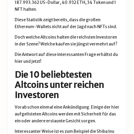
187.993.362 US-Dollar, 40.932 ETH, 34 Token und 1
NFT halten.
Diese Statistik zeigt bereits, dass die großen
Ethereum-Wallets nicht auf der Jagd nach NFTs sind.
Doch welche Altcoins halten die reichsten Investoren
in der Szene? Welche kaufen sie jüngst vermehrt auf?
Die Antwort auf diese interessanten Frage erhältst du
hier und jetzt!
Die 10 beliebtesten
Altcoins unter reichen
Investoren
Vorab schon einmal eine Ankündigung. Einige der hier
aufgelisteten Altcoins werden mit Sicherheit für das
ein oder andere erstaunte Gesicht sorgen.
Interessanter Weise ist es zum Beispiel die
Shiba Inu