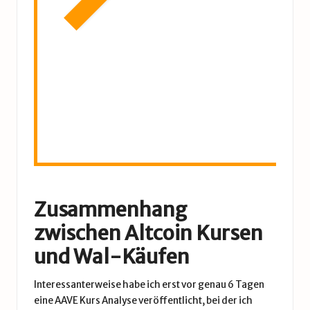
Aus
Ver
J
l
t
Zusammenhang
zwischen Altcoin Kursen
und Wal-Käufen
Interessanterweise habe ich erst vor genau 6 Tagen
eine
AAVE Kurs
Analyse veröffentlicht, bei der ich