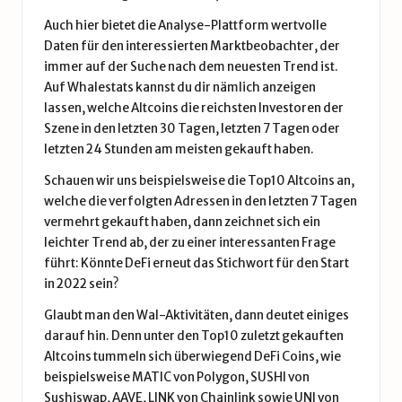
Auch hier bietet die Analyse-Plattform wertvolle
Daten für den interessierten Marktbeobachter, der
immer auf der Suche nach dem neuesten Trend ist.
Auf Whalestats kannst du dir nämlich anzeigen
lassen, welche Altcoins die reichsten Investoren der
Szene in den letzten 30 Tagen, letzten 7 Tagen oder
letzten 24 Stunden am meisten gekauft haben.
Schauen wir uns beispielsweise die Top10 Altcoins an,
welche die verfolgten Adressen in den letzten 7 Tagen
vermehrt gekauft haben, dann zeichnet sich ein
leichter Trend ab, der zu einer interessanten Frage
führt: Könnte
DeFi
erneut das Stichwort für den Start
in 2022 sein?
Glaubt man den Wal-Aktivitäten, dann deutet einiges
darauf hin. Denn unter den Top10 zuletzt gekauften
Altcoins tummeln sich überwiegend DeFi Coins, wie
beispielsweise MATIC von Polygon, SUSHI von
Sushiswap
,
AAVE
, LINK von
Chainlink
sowie UNI von