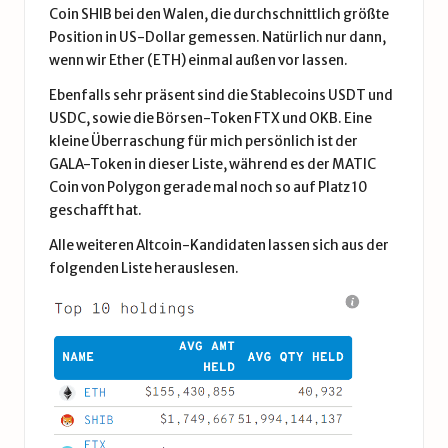
Coin
SHIB bei den Walen, die durchschnittlich größte
Position in US-Dollar gemessen. Natürlich nur dann,
wenn wir Ether (
ETH
) einmal außen vor lassen.
Ebenfalls sehr präsent sind die Stablecoins USDT und
USDC, sowie die Börsen-Token FTX und OKB. Eine
kleine Überraschung für mich persönlich ist der
GALA-Token in dieser Liste, während es der MATIC
Coin von
Polygon
gerade mal noch so auf Platz 10
geschafft hat.
Alle weiteren Altcoin-Kandidaten lassen sich aus der
folgenden Liste herauslesen.