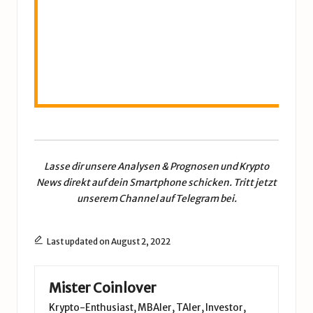
Mom
zeigt
Jet
le
Lasse dir unsere
Analysen & Prognosen
und
Krypto
News
direkt auf dein Smartphone schicken. Tritt jetzt
unserem
Channel auf Telegram
bei.
Last updated on August 2, 2022
Mister Coinlover
Krypto-Enthusiast, MBAler, TAler, Investor,