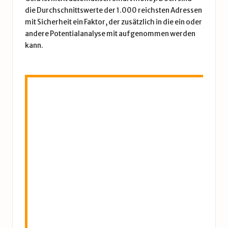
die Durchschnittswerte der 1.000 reichsten Adressen
mit Sicherheit ein Faktor, der zusätzlich in die ein oder
andere Potentialanalyse mit aufgenommen werden
kann.
Aa
Ne
AA
Kur
der
Ana
Wa
die