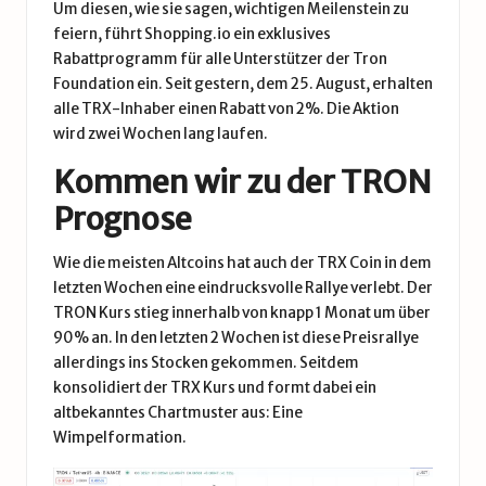
Um diesen, wie sie sagen, wichtigen Meilenstein zu
feiern, führt Shopping.io ein exklusives
Rabattprogramm für alle Unterstützer der Tron
Foundation ein. Seit gestern, dem 25. August, erhalten
alle TRX-Inhaber einen Rabatt von 2%. Die Aktion
wird zwei Wochen lang laufen.
Kommen wir zu der TRON
Prognose
Wie die meisten
Altcoins
hat auch der TRX Coin in dem
letzten Wochen eine eindrucksvolle Rallye verlebt. Der
TRON Kurs stieg innerhalb von knapp 1 Monat um über
90% an. In den letzten 2 Wochen ist diese Preisrallye
allerdings ins Stocken gekommen. Seitdem
konsolidiert der TRX Kurs und formt dabei ein
altbekanntes
Chartmuster
aus: Eine
Wimpelformation
.