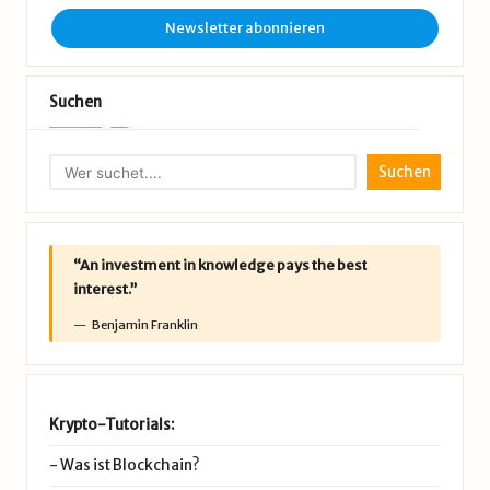
Newsletter abonnieren
Suchen
Suchen
“An investment in knowledge pays the best
interest.”
Benjamin Franklin
Krypto-Tutorials:
-
Was ist Blockchain?