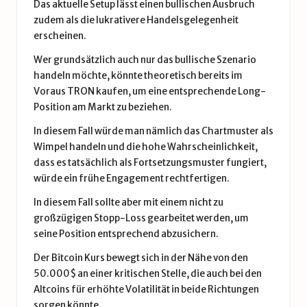
Das aktuelle Setup lässt einen bullischen Ausbruch
zudem als die lukrativere Handelsgelegenheit
erscheinen.
Wer grundsätzlich auch nur das bullische Szenario
handeln möchte, könnte theoretisch bereits im
Voraus TRON kaufen, um eine entsprechende Long-
Position am Markt zu beziehen.
In diesem Fall würde man nämlich das Chartmuster als
Wimpel handeln und die hohe Wahrscheinlichkeit,
dass es tatsächlich als Fortsetzungsmuster fungiert,
würde ein frühe Engagement rechtfertigen.
In diesem Fall sollte aber mit einem nicht zu
großzügigen Stopp-Loss gearbeitet werden, um
seine Position entsprechend abzusichern.
Der
Bitcoin Kurs
bewegt sich in der Nähe von den
50.000$ an einer kritischen Stelle, die auch bei den
Altcoins für erhöhte Volatilität in beide Richtungen
sorgen könnte.