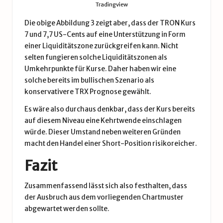
Tradingview
Die obige Abbildung 3 zeigt aber, dass der TRON Kurs
7 und 7,7 US-Cents auf eine Unterstützung in Form
einer Liquiditätszone zurückgreifen kann. Nicht
selten fungieren solche Liquiditätszonen als
Umkehrpunkte für Kurse. Daher haben wir eine
solche bereits im bullischen Szenario als
konservativere TRX Prognose gewählt.
Es wäre also durchaus denkbar, dass der Kurs bereits
auf diesem Niveau eine Kehrtwende einschlagen
würde. Dieser Umstand neben weiteren Gründen
macht den Handel einer Short-Position risikoreicher.
Fazit
Zusammenfassend lässt sich also festhalten, dass
der Ausbruch aus dem vorliegenden Chartmuster
abgewartet werden sollte.