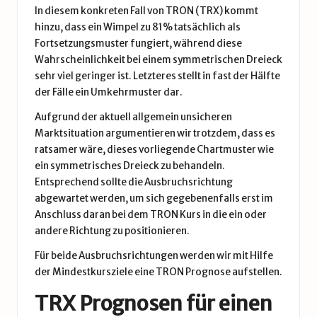
In diesem konkreten Fall von TRON (TRX) kommt
hinzu, dass ein Wimpel zu 81% tatsächlich als
Fortsetzungsmuster fungiert, während diese
Wahrscheinlichkeit bei einem symmetrischen Dreieck
sehr viel geringer ist. Letzteres stellt in fast der Hälfte
der Fälle ein Umkehrmuster dar.
Aufgrund der aktuell allgemein unsicheren
Marktsituation argumentieren wir trotzdem, dass es
ratsamer wäre, dieses vorliegende Chartmuster wie
ein symmetrisches Dreieck zu behandeln.
Entsprechend sollte die Ausbruchsrichtung
abgewartet werden, um sich gegebenenfalls erst im
Anschluss daran bei dem TRON Kurs in die ein oder
andere Richtung zu positionieren.
Für beide Ausbruchsrichtungen werden wir mit Hilfe
der Mindestkursziele eine TRON Prognose aufstellen.
TRX Prognosen für einen