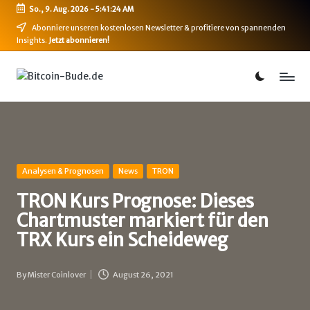
So., 9. Aug. 2026
-
5:41:25 AM
Skip
Abonniere unseren kostenlosen Newsletter & profitiere von spannenden
Insights.
Jetzt abonnieren!
to
content
B
Bitcoin,
Ethereum,
i
DeFi
t
&
mehr
c
o
Posted
Analysen & Prognosen
News
TRON
in
i
TRON Kurs Prognose: Dieses
Chartmuster markiert für den
n
TRX Kurs ein Scheideweg
-
B
By
Mister Coinlover
August 26, 2021
Posted
u
by