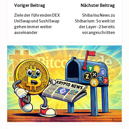
Post
Voriger Beitrag
Nächster Beitrag
navigation
Ziele der führenden DEX
Shiba Inu News zu
UniSwap und SushiSwap
Shibarium: So weit ist
gehen immer weiter
der Layer-2 bereits
auseinander
vorangeschritten