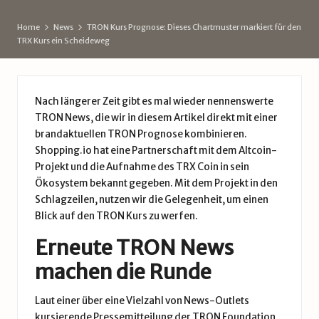
d
Home
News
TRON Kurs Prognose: Dieses Chartmuster markiert für den
e
TRX Kurs ein Scheideweg
Nach längerer Zeit gibt es mal wieder nennenswerte
TRON News
, die wir in diesem Artikel direkt mit einer
brandaktuellen TRON Prognose kombinieren.
Shopping.io hat eine Partnerschaft mit dem Altcoin-
Projekt und die Aufnahme des
TRX Coin
in sein
Ökosystem bekannt gegeben. Mit dem Projekt in den
Schlagzeilen, nutzen wir die Gelegenheit, um einen
Blick auf den TRON Kurs zu werfen.
Erneute TRON News
machen die Runde
Laut einer über eine Vielzahl von News-Outlets
kursierende Pressemitteilung der TRON Foundation