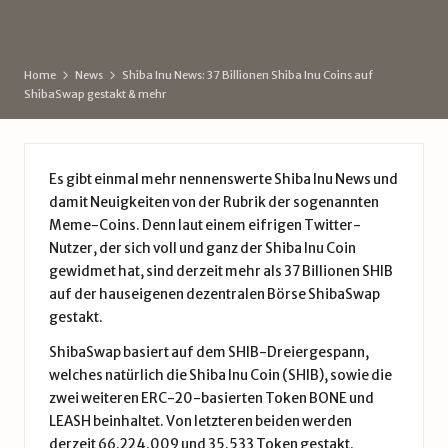
d
by
e
Home
News
Shiba Inu News: 37 Billionen Shiba Inu Coins auf
ShibaSwap gestakt & mehr
Es gibt einmal mehr nennenswerte
Shiba Inu News
und
damit Neuigkeiten von der Rubrik der sogenannten
Meme-Coins. Denn laut einem eifrigen Twitter-
Nutzer, der sich voll und ganz der Shiba Inu Coin
gewidmet hat, sind derzeit mehr als 37 Billionen SHIB
auf der hauseigenen dezentralen Börse ShibaSwap
gestakt.
ShibaSwap basiert auf dem SHIB-Dreiergespann,
welches natürlich die Shiba Inu Coin (SHIB), sowie die
zwei weiteren ERC-20-basierten Token BONE und
LEASH beinhaltet. Von letzteren beiden werden
derzeit 66.224.009 und 35.533 Token gestakt.