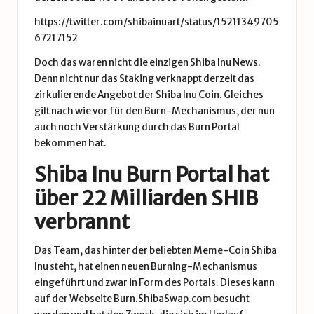
https://twitter.com/shibainuart/status/15211349705
67217152
Doch das waren nicht die einzigen Shiba Inu News.
Denn nicht nur das Staking verknappt derzeit das
zirkulierende Angebot der Shiba Inu Coin. Gleiches
gilt nach wie vor für den Burn-Mechanismus, der nun
auch noch Verstärkung durch das Burn Portal
bekommen hat.
Shiba Inu Burn Portal hat
über 22 Milliarden SHIB
verbrannt
Das Team, das hinter der beliebten Meme-Coin Shiba
Inu steht, hat einen neuen Burning-Mechanismus
eingeführt und zwar in Form des Portals. Dieses kann
auf der Webseite
Burn.ShibaSwap.com
besucht