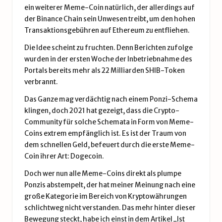
ein weiterer Meme-Coin natürlich, der allerdings auf
der Binance Chain sein Unwesen treibt, um den hohen
Transaktionsgebühren auf
Ethereum
zu entfliehen.
Die Idee scheint zu fruchten. Denn Berichten zufolge
wurden in der ersten Woche der Inbetriebnahme des
Portals bereits mehr als 22 Milliarden SHIB-Token
verbrannt.
Das Ganze mag verdächtig nach einem Ponzi-Schema
klingen, doch 2021 hat gezeigt, dass die Crypto-
Community für solche Schemata in Form von Meme-
Coins extrem empfänglich ist. Es ist der Traum von
dem schnellen Geld, befeuert durch die erste Meme-
Coin ihrer Art:
Dogecoin
.
Doch wer nun alle Meme-Coins direkt als plumpe
Ponzis abstempelt, der hat meiner Meinung nach eine
große Kategorie im Bereich von Kryptowährungen
schlichtweg nicht verstanden. Das mehr hinter dieser
Bewegung steckt, habe ich einst in dem Artikel „
Ist