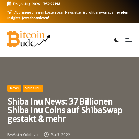
Do., 6. Aug. 2026
-
7:52:22 PM
Skip
Abonniere unseren kostenlosen Newsletter & profitiere von spannenden
Insights.
Jetzt abonnieren!
to
content
B
Bitcoin,
Ethereum,
i
DeFi
t
&
mehr
c
o
i
Posted
News
Shiba Inu
in
n
Shiba Inu News: 37 Billionen
Shiba Inu Coins auf ShibaSwap
-
gestakt & mehr
B
u
By
Mister Coinlover
Mai 3, 2022
Posted