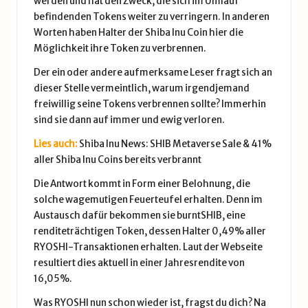
werden und hat den Zweck, die sich im Umlauf
befindenden Tokens weiter zu verringern. In anderen
Worten haben Halter der Shiba Inu Coin hier die
Möglichkeit ihre Token zu verbrennen.
Der ein oder andere aufmerksame Leser fragt sich an
dieser Stelle vermeintlich, warum irgendjemand
freiwillig seine Tokens verbrennen sollte? Immerhin
sind sie dann auf immer und ewig verloren.
Lies auch:
Shiba Inu News: SHIB Metaverse Sale & 41%
aller Shiba Inu Coins bereits verbrannt
Die Antwort kommt in Form einer Belohnung, die
solche wagemutigen Feuerteufel erhalten. Denn im
Austausch dafür bekommen sie burntSHIB, eine
renditeträchtigen Token, dessen Halter 0,49% aller
RYOSHI-Transaktionen erhalten. Laut der Webseite
resultiert dies aktuell in einer Jahresrendite von
16,05%.
Was RYOSHI nun schon wieder ist, fragst du dich? Na