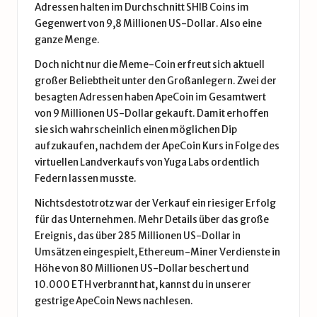
Adressen halten im Durchschnitt SHIB Coins im
Gegenwert von 9,8 Millionen US-Dollar. Also eine
ganze Menge.
Doch nicht nur die Meme-Coin erfreut sich aktuell
großer Beliebtheit unter den Großanlegern. Zwei der
besagten Adressen haben ApeCoin im Gesamtwert
von 9 Millionen US-Dollar gekauft. Damit erhoffen
sie sich wahrscheinlich einen möglichen Dip
aufzukaufen, nachdem der ApeCoin Kurs in Folge des
virtuellen Landverkaufs von Yuga Labs ordentlich
Federn lassen musste.
Nichtsdestotrotz war der Verkauf ein riesiger Erfolg
für das Unternehmen. Mehr Details über das große
Ereignis, das über 285 Millionen US-Dollar in
Umsätzen eingespielt, Ethereum-Miner Verdienste in
Höhe von 80 Millionen US-Dollar beschert und
10.000 ETH verbrannt hat, kannst du in unserer
gestrige ApeCoin News nachlesen.