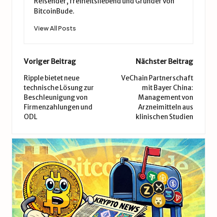
Reisender, freiheitsliebend und Gründer von
BitcoinBude.
View All Posts
Post
Voriger Beitrag
Nächster Beitrag
navigation
Ripple bietet neue
VeChain Partnerschaft
technische Lösung zur
mit Bayer China:
Beschleunigung von
Management von
Firmenzahlungen und
Arzneimitteln aus
ODL
klinischen Studien