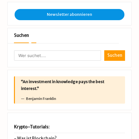
Newsletter abonnieren
Suchen
Suchen
“An investment in knowledge pays the best
interest.”
Benjamin Franklin
Krypto-Tutorials:
-
Was ist Blockchain?