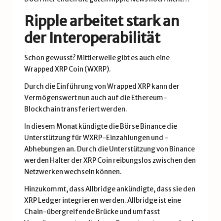
Ripple arbeitet stark an
der Interoperabilität
Schon gewusst? Mittlerweile gibt es auch eine
Wrapped XRP Coin (WXRP).
Durch die Einführung von Wrapped XRP kann der
Vermögenswert nun auch auf die Ethereum-
Blockchain transferiert werden.
In diesem Monat kündigte die Börse Binance die
Unterstützung für WXRP-Einzahlungen und -
Abhebungen an. Durch die Unterstützung von Binance
werden Halter der XRP Coin reibungslos zwischen den
Netzwerken wechseln können.
Hinzukommt, dass Allbridge
ankündigte
, dass sie den
XRP Ledger integrieren werden. Allbridge ist eine
Chain-übergreifende Brücke und umfasst