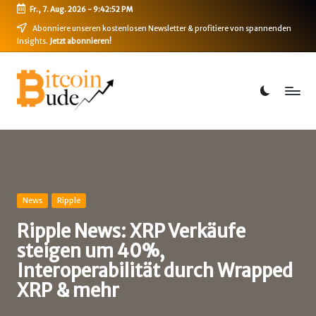
Fr., 7. Aug. 2026
-
9:42:53 PM
Skip
Abonniere unseren kostenlosen Newsletter & profitiere von spannenden
Insights.
Jetzt abonnieren!
to
content
B
Bitcoin,
Ethereum,
i
DeFi
t
&
mehr
c
o
i
Posted
News
Ripple
in
n
Ripple News: XRP Verkäufe
steigen um 40%,
-
Interoperabilität durch Wrapped
B
XRP & mehr
u