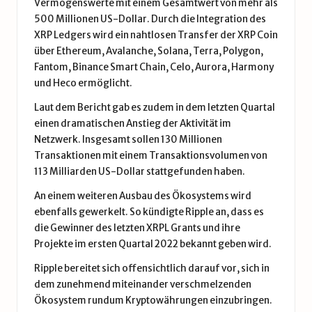
Vermögenswerte mit einem Gesamtwert von mehr als
500 Millionen US-Dollar. Durch die Integration des
XRP Ledgers wird ein nahtlosen Transfer der XRP Coin
über Ethereum, Avalanche, Solana, Terra, Polygon,
Fantom, Binance Smart Chain, Celo, Aurora, Harmony
und Heco ermöglicht.
Laut dem Bericht gab es zudem in dem letzten Quartal
einen dramatischen Anstieg der Aktivität im
Netzwerk. Insgesamt sollen 130 Millionen
Transaktionen mit einem Transaktionsvolumen von
113 Milliarden US-Dollar stattgefunden haben.
An einem weiteren Ausbau des Ökosystems wird
ebenfalls gewerkelt. So kündigte Ripple an, dass es
die Gewinner des letzten XRPL Grants und ihre
Projekte im ersten Quartal 2022 bekannt geben wird.
Ripple bereitet sich offensichtlich darauf vor, sich in
dem zunehmend miteinander verschmelzenden
Ökosystem rundum Kryptowährungen einzubringen.