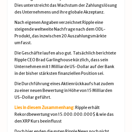
Dies unterstreicht das Wachstum der Zahlungslösung
des Unternehmens und ihre globale Akzeptanz.
Nach eigenen Angaben verzeichnet Ripple eine
steigende weltweite Nachfrage nach dem ODL-
Produkt, das inzwischen 20 Auszahlungsmärkte
umfasst.
Die Geschäfte laufen also gut. Tatsächlich berichtete
Ripple CEO Brad Garlinghouse kürzlich, dass sein
Unternehmen mit 1 Milliarde US-Dollar auf der Bank
in der bisher stärksten finanziellen Position sei.
Die Durchführung eines Aktienrückkaufs hat zudem
zu einer neuen Bewertung in Höhe von 15 Milliarden
US-Dollar geführt.
Lies in diesem Zusammenhang:
Ripple erhält
Rekordbewertung von 15.000.000.000$ & wie das
den XRP Kurs beeinflusst
Doch hier enden die guten Ripple News noch nicht…