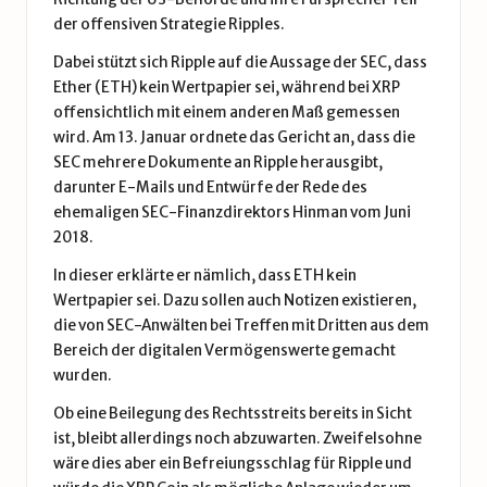
der offensiven Strategie Ripples.
Dabei stützt sich Ripple auf die Aussage der SEC, dass
Ether (ETH)
kein Wertpapier sei, während bei XRP
offensichtlich mit einem anderen Maß gemessen
wird. Am 13. Januar ordnete das Gericht an, dass die
SEC mehrere Dokumente an Ripple herausgibt,
darunter E-Mails und Entwürfe der Rede des
ehemaligen SEC-Finanzdirektors Hinman vom Juni
2018.
In dieser erklärte er nämlich, dass ETH kein
Wertpapier sei. Dazu sollen auch Notizen existieren,
die von SEC-Anwälten bei Treffen mit Dritten aus dem
Bereich der digitalen Vermögenswerte gemacht
wurden.
Ob eine Beilegung des Rechtsstreits bereits in Sicht
ist, bleibt allerdings noch abzuwarten. Zweifelsohne
wäre dies aber ein Befreiungsschlag für Ripple und