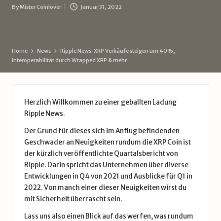
d
By
Mister Coinlover
Januar 31, 2022
Posted
e
by
Home
News
Ripple News: XRP Verkäufe steigen um 40%,
Interoperabilität durch Wrapped XRP & mehr
Herzlich Willkommen zu einer geballten Ladung
Ripple News
.
Der Grund für dieses sich im Anflug befindenden
Geschwader an Neuigkeiten rundum die
XRP Coin
ist
der kürzlich veröffentlichte Quartalsbericht von
Ripple. Darin spricht das Unternehmen über diverse
Entwicklungen in Q4 von 2021 und Ausblicke für Q1 in
2022. Von manch einer dieser Neuigkeiten wirst du
mit Sicherheit überrascht sein.
Lass uns also einen Blick auf das werfen, was rundum