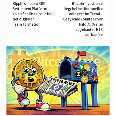
navigation
Ripple’s Instant XRP
In Bitcoin investieren
Settlement Platform
liegt bei institutionellen
spielt Schlüsselrolle bei
Anlegern im Trend –
der digitalen
Grayscale könnte schon
Transformation
bald 75% aller
abgebauten BTC
aufkaufen