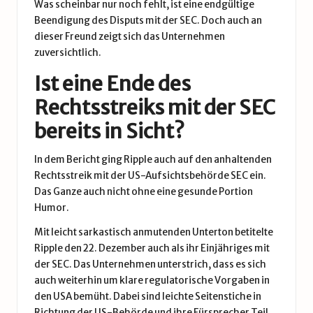
Was scheinbar nur noch fehlt, ist eine endgültige
Beendigung des Disputs mit der SEC. Doch auch an
dieser Freund zeigt sich das Unternehmen
zuversichtlich.
Ist eine Ende des
Rechtsstreiks mit der SEC
bereits in Sicht?
In dem Bericht ging Ripple auch auf den anhaltenden
Rechtsstreik mit der US-Aufsichtsbehörde SEC ein.
Das Ganze auch nicht ohne eine gesunde Portion
Humor.
Mit leicht sarkastisch anmutenden Unterton betitelte
Ripple den 22. Dezember auch als ihr Einjähriges mit
der SEC. Das Unternehmen unterstrich, dass es sich
auch weiterhin um klare regulatorische Vorgaben in
den USA bemüht. Dabei sind leichte Seitenstiche in
Richtung der US-Behörde und ihre Fürsprecher Teil