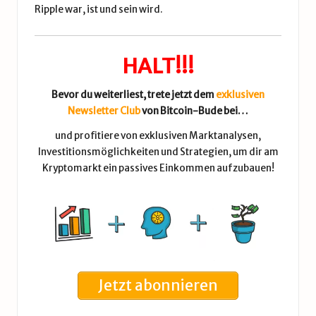
Ripple war, ist und sein wird.
HALT!!!
Bevor du weiterliest, trete jetzt dem
exklusiven
Newsletter Club
von Bitcoin-Bude bei…
und profitiere von exklusiven Marktanalysen,
Investitionsmöglichkeiten und Strategien, um dir am
Kryptomarkt ein passives Einkommen aufzubauen!
Jetzt abonnieren