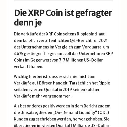
Die XRP Coin ist gefragter
denn je
Die Verkäufe der XRP Coin seitens Ripple sind laut
dem kürzlich veröffentlichten
Q4-Bericht für 2021
des Unternehmens im Vergleich zum Vorquartal um
46% gestiegen. Insgesamt soll das Unternehmen XRP
Coins im Gegenwert von 717 Millionen US-Dollar
verkauft haben.
Wichtig hierbei ist, dass es sich hier nicht um
Verkäufe auf Börsen handelt. Tatsächlich hat Ripple
seit dem vierten Quartal in 2019 keinen solcher
Verkäufe mehr vorgenommen.
Als besonderes positiv werden in dem Bericht zudem
die Umsätze, die den „On-Demand Liquidity“ (ODL)
Kunden zugeschrieben werden, hervorgehoben. Sie
überstiegen im vierten Quartal 1 Milliarde US-Dollar.