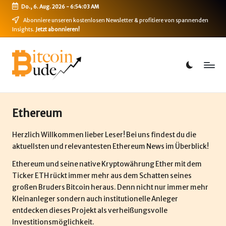
Do., 6. Aug. 2026
-
6:54:03 AM
Skip
Abonniere unseren kostenlosen Newsletter & profitiere von spannenden
Insights.
Jetzt abonnieren!
to
content
B
Bitcoin,
Ethereum,
i
DeFi
t
&
mehr
c
Ethereum
o
Herzlich Willkommen lieber Leser! Bei uns findest du die
i
aktuellsten und relevantesten Ethereum News im Überblick!
n
Ethereum und seine native Kryptowährung Ether mit dem
Ticker ETH rückt immer mehr aus dem Schatten seines
-
großen Bruders Bitcoin heraus. Denn nicht nur immer mehr
B
Kleinanleger sondern auch institutionelle Anleger
entdecken dieses Projekt als verheißungsvolle
u
Investitionsmöglichkeit.