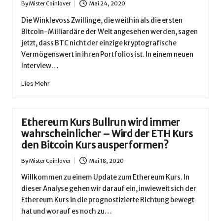
By
Mister Coinlover
Mai 24, 2020
Posted
by
Die Winklevoss Zwillinge, die weithin als die ersten
Bitcoin-Milliardäre der Welt angesehen werden, sagen
jetzt, dass BTC nicht der einzige kryptografische
Vermögenswert in ihren Portfolios ist. In einem neuen
Interview…
Lies Mehr
Ethereum Kurs Bullrun wird immer
wahrscheinlicher – Wird der ETH Kurs
den Bitcoin Kurs ausperformen?
By
Mister Coinlover
Mai 18, 2020
Posted
by
Willkommen zu einem Update zum Ethereum Kurs. In
dieser Analyse gehen wir darauf ein, inwieweit sich der
Ethereum Kurs in die prognostizierte Richtung bewegt
hat und worauf es noch zu…