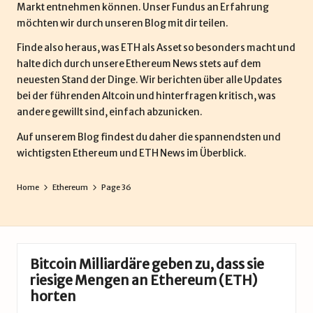
Markt entnehmen können. Unser Fundus an Erfahrung
möchten wir durch unseren Blog mit dir teilen.
Finde also heraus, was ETH als Asset so besonders macht und
halte dich durch unsere Ethereum News stets auf dem
neuesten Stand der Dinge. Wir berichten über alle Updates
bei der führenden Altcoin und hinterfragen kritisch, was
andere gewillt sind, einfach abzunicken.
Auf unserem Blog findest du daher die spannendsten und
wichtigsten Ethereum und ETH News im Überblick.
Home
Ethereum
Page 36
Bitcoin Milliardäre geben zu, dass sie
riesige Mengen an Ethereum (ETH)
horten