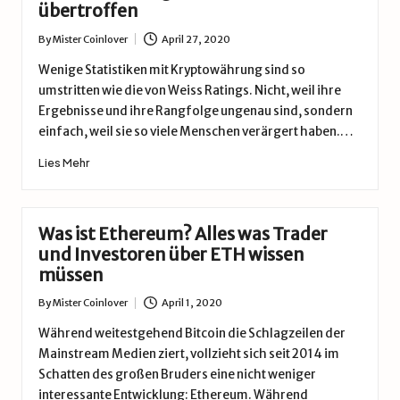
übertroffen
By
Mister Coinlover
April 27, 2020
Posted
by
Wenige Statistiken mit Kryptowährung sind so
umstritten wie die von Weiss Ratings. Nicht, weil ihre
Ergebnisse und ihre Rangfolge ungenau sind, sondern
einfach, weil sie so viele Menschen verärgert haben.…
Lies Mehr
Was ist Ethereum? Alles was Trader
und Investoren über ETH wissen
müssen
By
Mister Coinlover
April 1, 2020
Posted
by
Während weitestgehend Bitcoin die Schlagzeilen der
Mainstream Medien ziert, vollzieht sich seit 2014 im
Schatten des großen Bruders eine nicht weniger
interessante Entwicklung: Ethereum. Während