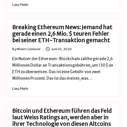
Lies Mehr
Breaking Ethereum News: Jemand hat
gerade einen 2,6 Mio. $ teuren Fehler
bei seiner ETH-Transaktion gemacht
By
Mister Coinlover
Juni 10, 2020
Posted
by
Ein Nutzer der Ethereum-Blockchain zahlte gerade 2,6
Millionen Dollar an Transaktionsgebühren, um 130$ an
ETH zu überweisen. Das ist eine Gebühr von zwei
Millionen Prozent. Das ist das meiste, was…
Lies Mehr
Bitcoin und Ethereum führen das Feld
laut Weiss Ratings an, werden aber in
ihrer Technologie von diesen Altcoins