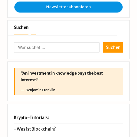
Newsletter abonnieren
Suchen
Suchen
“An investment in knowledge pays the best
interest.”
Benjamin Franklin
Krypto-Tutorials:
-
Was ist Blockchain?