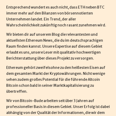
d
Entsprechend wundert es auch nicht, dass ETH neben BTC
e
immer mehr auf den Bilanzen von börsennotierten
Unternehmen landet. Ein Trend, der aller
Wahrscheinlichkeit zukünftig noch rasant zunehmen wird.
Wir bieten dir auf unserem Blog die relevantesten und
aktuellsten Ethereum News, die du im deutschsprachigen
Raum finden kannst. Unsere Expertise auf diesem Gebiet
erlaubt es uns, unsere Leser mit qualitativ hochwertigen
Berichterstattung über dieses Projekt zu versorgen.
Ethereum gehört zweifelsohne zu den heißesten Eisen auf
dem gesamten Markt der Kryptowährungen. Nicht wenige
sehen zudem großes Potential für die führende Altcoin
Bitcoin schon bald in seiner Marktkapitalisierung zu
übertreffen.
Wir von Bitcoin-Bude arbeiten seit über 3 Jahren auf
professioneller Basis in diesem Gebiet. Unser Erfolg ist dabei
abhängig von der Qualität der Informationen, die wir dem