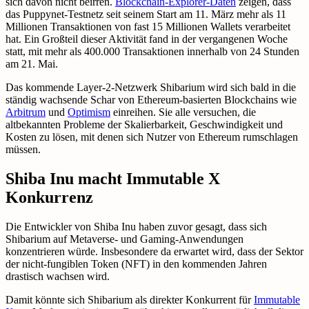
sich davon nicht beirren.
Blockchain-Explorer-Daten
zeigen, dass
das Puppynet-Testnetz seit seinem Start am 11. März mehr als 11
Millionen Transaktionen von fast 15 Millionen Wallets verarbeitet
hat. Ein Großteil dieser Aktivität fand in der vergangenen Woche
statt, mit mehr als 400.000 Transaktionen innerhalb von 24 Stunden
am 21. Mai.
Das kommende Layer-2-Netzwerk Shibarium wird sich bald in die
ständig wachsende Schar von Ethereum-basierten Blockchains wie
Arbitrum
und
Optimism
einreihen. Sie alle versuchen, die
altbekannten Probleme der Skalierbarkeit, Geschwindigkeit und
Kosten zu lösen, mit denen sich Nutzer von Ethereum rumschlagen
müssen.
Shiba Inu macht Immutable X
Konkurrenz
Die Entwickler von Shiba Inu haben zuvor gesagt, dass sich
Shibarium auf Metaverse- und Gaming-Anwendungen
konzentrieren würde. Insbesondere da erwartet wird, dass der Sektor
der nicht-fungiblen Token (NFT) in den kommenden Jahren
drastisch wachsen wird.
Damit könnte sich Shibarium als direkter Konkurrent für
Immutable