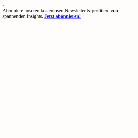
Skip
-
to
Abonniere unseren kostenlosen Newsletter & profitiere von
content
spannenden Insights.
Jetzt abonnieren!
Bitcoin-
Bitcoin,
Bude
Ethereum,
DeFi
&
mehr