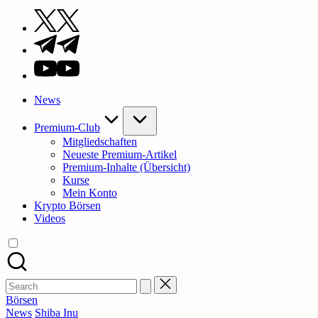
Twitter
Telegram
YouTube
News
Premium-Club
Mitgliedschaften
Neueste Premium-Artikel
Premium-Inhalte (Übersicht)
Kurse
Mein Konto
Krypto Börsen
Videos
Search
for:
Börsen
Posted
News
Shiba Inu