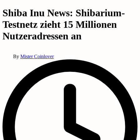
in
Shiba Inu News: Shibarium-
Testnetz zieht 15 Millionen
Nutzeradressen an
Posted
By
Mister Coinlover
by