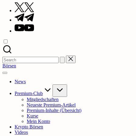
Twitter
Telegram
YouTube
Search
for:
Börsen
News
Premium-Club
Mitgliedschaften
Neueste Premium-Artikel
Premium-Inhalte (Übersicht)
Kurse
Mein Konto
Krypto Börsen
Videos