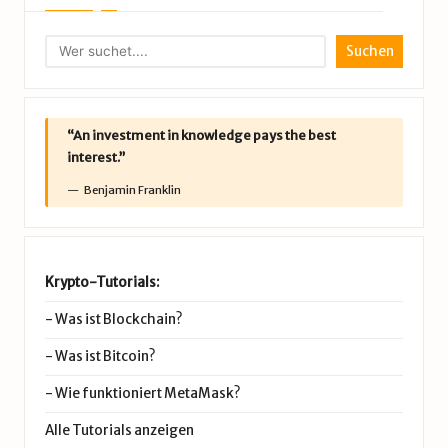
Suchen
“An investment in knowledge pays the best
interest.”
Benjamin Franklin
Krypto-Tutorials:
-
Was ist Blockchain?
-
Was ist Bitcoin?
-
Wie funktioniert MetaMask?
Alle Tutorials anzeigen