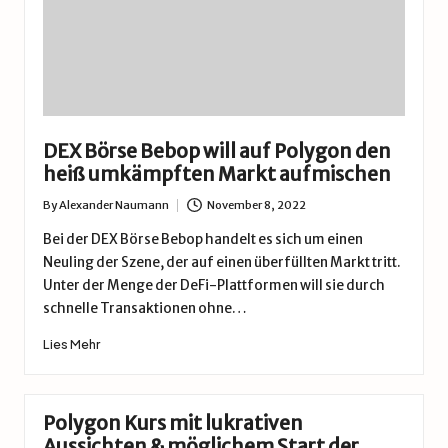
DEX Börse Bebop will auf Polygon den
heiß umkämpften Markt aufmischen
By
Alexander Naumann
November 8, 2022
Posted
by
Bei der DEX Börse Bebop handelt es sich um einen
Neuling der Szene, der auf einen überfüllten Markt tritt.
Unter der Menge der DeFi-Plattformen will sie durch
schnelle Transaktionen ohne…
Lies Mehr
Polygon Kurs mit lukrativen
Aussichten & möglichem Start der