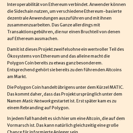
d
Interoperabilität von Ethereum verbindet. Anwender können
die Sidechain nutzen, um verschiedene Ethereum-basierte
e
dezentrale Anwendungen auszuführen und mit ihnen
zusammenzuarbeiten. Das Ganze allerdings mit
Transaktionsgebühren, die nur einen Bruchteil von denen
auf Ethereum ausmachen.
Damit ist dieses Projekt zweifelsohne ein wertvoller Teil des
Ökosystems von Ethereum und das alleine macht die
Polygon Coin bereits zu etwas ganz besonderem.
Entsprechend gehört sie bereits zu den führenden Altcoins
am Markt.
Die Polygon Coin handelt übrigens unter dem Kürzel MATIC.
Das kommt daher, dass das Projekt ursprünglich unter dem
Namen
Matic Network
gestartet ist. Erst später kam es zu
einem Rebranding auf Polygon.
In jedem Fall handelt es sich hier um eine Altcoin, die auf dem
Vormarsch ist. Das kann natürlich gleichzeitig eine große
Chance für informierte Anleger sein.