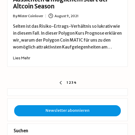
Altcoin Season
By
Mister Coinlover
August 9, 2021
Posted
by
Selten ist das Risiko-Ertrags-Verhältnis so lukrativ wie
in diesem Fall. In dieser Polygon Kurs Prognose erklären
wir, warum der Polygon Coin MATIC für uns zu den
womöglich attraktivsten Kaufgelegenheiten am…
Lies Mehr
Seitennummerierung
1
2
3
4
VORIGE
SEITE
der
Beiträge
Newsletter abonnieren
Suchen