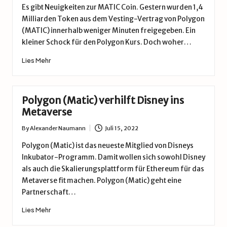
by
Es gibt Neuigkeiten zur MATIC Coin. Gestern wurden 1,4
Milliarden Token aus dem Vesting-Vertrag von Polygon
(MATIC) innerhalb weniger Minuten freigegeben. Ein
kleiner Schock für den Polygon Kurs. Doch woher…
Lies Mehr
Polygon (Matic) verhilft Disney ins
Metaverse
By
Alexander Naumann
Juli 15, 2022
Posted
by
Polygon (Matic) ist das neueste Mitglied von Disneys
Inkubator-Programm. Damit wollen sich sowohl Disney
als auch die Skalierungsplattform für Ethereum für das
Metaverse fit machen. Polygon (Matic) geht eine
Partnerschaft…
Lies Mehr