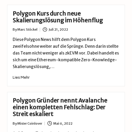
Polygon Kurs durch neue
Skalierungslösung im Höhenflug
By
Marc Stöckel
Juli 21, 2022
Posted
by
Diese Polygon News hilft dem Polygon Kurs
zweifelsohne weiter auf die Sprünge. Denn darin stellte
das Team nicht weniger als zkEVM vor. Dabei handelt es
sich um eine Ethereum-kompatible Zero-Knowledge-
Skalierungslösung,…
Lies Mehr
Polygon Gründer nennt Avalanche
einen kompletten Fehlschlag: Der
Streit eskaliert
By
Mister Coinlover
Mai 6, 2022
Posted
by