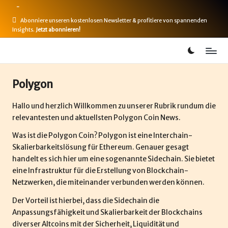
-
Skip
Abonniere unseren kostenlosen Newsletter & profitiere von spannenden
Insights.
Jetzt abonnieren!
to
content
B
Bitcoin,
Ethereum,
i
DeFi
Polygon
t
&
mehr
Hallo und herzlich Willkommen zu unserer Rubrik rundum die
c
relevantesten und aktuellsten Polygon Coin News.
o
Was ist die Polygon Coin? Polygon ist eine Interchain-
i
Skalierbarkeitslösung für
Ethereum
. Genauer gesagt
handelt es sich hier um eine sogenannte Sidechain. Sie bietet
n
eine Infrastruktur für die Erstellung von Blockchain-
-
Netzwerken, die miteinander verbunden werden können.
B
Der Vorteil ist hierbei, dass die Sidechain die
Anpassungsfähigkeit und Skalierbarkeit der Blockchains
u
diverser Altcoins mit der Sicherheit, Liquidität und