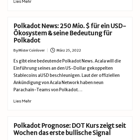
Lies Mehr
Polkadot News: 250 Mio. $ für ein USD-
Ökosystem & seine Bedeutung für
Polkadot
By
Mister Coinlover
März 25, 2022
Posted
by
Es gibt eine bedeutende Polkadot News. Acala will die
Einführung seines an den US-Dollar gekoppelten
Stablecoins aUSD beschleunigen. Laut der offiziellen
Ankündigung von Acala Network haben neun
Parachain-Teams von Polkadot…
Lies Mehr
Polkadot Prognose: DOT Kurs zeigt seit
Wochen das erste bullische Signal