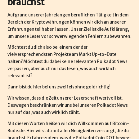
brauchst
Aufgrund unserer jahrelangen beruflichen Tätigkeit in dem
Bereich der Kryptowährungen können wir dich an unseren
Erfahrungen teilhaben lassen. Unser Ziel ist die Aufklärung,
um unsere Leser vor schwerwiegenden Fehlern zu bewahren.
Möchtest du dich also bei einem der der
vielversprechendsten Projekte am Markt Up-to-Date
halten? Möchtest du dabei keine relevanten Polkadot News
verpassen, aber auch nur das lesen, was auch wirklich
relevant ist?
Dann bist du hier bei uns zweifelsohne goldrichtig!
Wir wissen, dass die Zeit unserer Leserschaft wertvoll ist.
Deswegen beschränken wir uns bei unseren Polkadot News
nur auf das, was auch wirklich zählt.
Mit diesen Worten heißen wir dich Willkommen auf Bitcoin-
Bude.de. Hier wirst du mit allen Neuigkeiten versorgt, die du
brauchst. Erfahre zudem, was die Polkadot Coin DOT bewegt