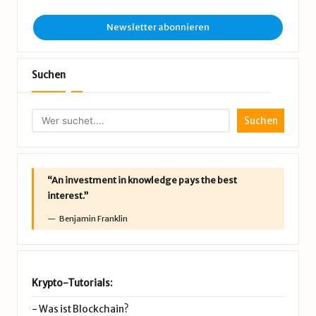
Newsletter abonnieren
Suchen
Suchen
“An investment in knowledge pays the best
interest.”
Benjamin Franklin
Krypto-Tutorials:
-
Was ist Blockchain?