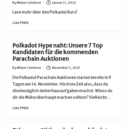
By
Mister Coinlover
Januar 11, 2022
Posted
by
Lese mehr über den Polkadot Kurs!
Lies Mehr
Polkadot Hype naht: Unsere 7 Top
Kandidaten für die kommenden
Parachain Auktionen
By
Mister Coinlover
November 5, 2021
Posted
by
Die Polkadot Parachain Auktionen starten bereits in 9
Tagen am 14. November. Höchste Zeit also, dass du
diesbezüglich deine Hausaufgaben machst. Wieso du
dir die Mühe überhaupt machen solltest? Vielleicht…
Lies Mehr