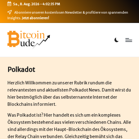
Sa., 8. Aug. 2026
-
4:02:35 PM
Skip
Abonniere unseren kostenlosen Newsletter & profitiere von spannenden
Insights.
Jetzt abonnieren!
to
content
B
Bitcoin,
Ethereum,
i
DeFi
t
&
mehr
c
Polkadot
o
Herzlich Willkommen zu unserer Rubrik rundum die
i
relevantesten und aktuellsten Polkadot News. Damit wirst du
hier bestmöglich über das selbsternannte Internet der
n
Blockchains informiert.
-
Was Polkadot ist? Hier handelt es sich um ein komplexes
B
Ökosystem bestehend aus vielen verschiedenen Chains. Alle
sind allerdings mit der Haupt-Blockchain des Ökosystems,
u
der Relay Chain verbunden. Gleichzeitig bemüht sich das