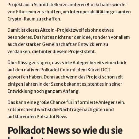
d
Projekt auch Schnittstellen zu anderen Blockchains wie der
von
Ethereum
zu schaffen, um Interoperabilität im gesamten
e
Crypto-Raum zu schaffen.
Damit ist dieses Altcoin-Projekt zweifelsohne etwas
besonderes. Das hat es nicht nur der Idee, sondern vor allem
auch der starken Gemeinschaft an Entwicklern zu
verdanken, die hinter diesem Projekt steht.
Überflüssig zu sagen, dass viele Anleger bereits einen blick
auf den nativen Polkadot Coin mit dem Kürzel DOT
geworfen haben. Denn auch wenn das Projekt schon seit
einigen Jahren in der Szene bekannt es, steht es in seiner
Entwicklung noch ganz am Anfang.
Das kann eine große Chance für informierte Anleger sein.
Entsprechend wächst die Nachfrage nach guten und
aufklärenden Polkadot News.
Polkadot News so wie du sie