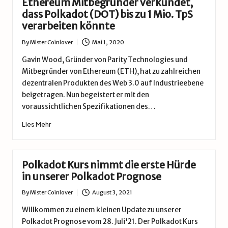
Ethereum Mitbegründer verkündet,
dass Polkadot (DOT) bis zu 1 Mio. TpS
verarbeiten könnte
By
Mister Coinlover
Mai 1, 2020
Posted
by
Gavin Wood, Gründer von Parity Technologies und
Mitbegründer von Ethereum (ETH), hat zu zahlreichen
dezentralen Produkten des Web 3.0 auf Industrieebene
beigetragen. Nun begeistert er mit den
voraussichtlichen Spezifikationen des…
Lies Mehr
Polkadot Kurs nimmt die erste Hürde
in unserer Polkadot Prognose
By
Mister Coinlover
August 3, 2021
Posted
by
Willkommen zu einem kleinen Update zu unserer
Polkadot Prognose vom 28. Juli'21. Der Polkadot Kurs