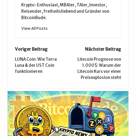
Krypto-Enthusiast, MBAler, TAler, Investor,
Reisender, freiheitsliebend und Gründer von
BitcoinBude.
View All Posts
Post
Voriger Beitrag
Nächster Beitrag
navigation
LUNA Coin: Wie Terra
Litecoin Prognose von
Luna & der UST Coin
1.000$: Warum der
funktionieren
Litecoin Kurs vor einer
Preisexplosion steht