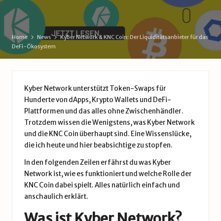
d
by
e
Home
News
Kyber Network & KNC Coin: Der Liquiditätsanbieter für das
DeFi-Ökosystem
Kyber Network unterstützt Token-Swaps für
Hunderte von dApps, Krypto Wallets und DeFi-
Plattformen und das alles ohne Zwischenhändler.
Trotzdem wissen die Wenigstens, was Kyber Network
und die KNC Coin überhaupt sind. Eine Wissenslücke,
die ich heute und hier beabsichtige zu stopfen.
In den folgenden Zeilen erfährst du was Kyber
Network ist, wie es funktioniert und welche Rolle der
KNC Coin dabei spielt. Alles natürlich einfach und
anschaulich erklärt.
Was ist Kyber Network?