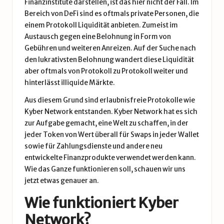
Finanzinstitute darstellen, ist das hier nicht der Fall. Im
Bereich von DeFi sind es oftmals private Personen, die
einem Protokoll Liquidität anbieten. Zumeist im
Austausch gegen eine Belohnung in Form von
Gebühren und weiteren Anreizen. Auf der Suche nach
den lukrativsten Belohnung wandert diese Liquidität
aber oftmals von Protokoll zu Protokoll weiter und
hinterlässt illiquide Märkte.
Aus diesem Grund sind erlaubnisfreie Protokolle wie
Kyber Network entstanden. Kyber Network hat es sich
zur Aufgabe gemacht, eine Welt zu schaffen, in der
jeder Token von Wert überall für Swaps in jeder Wallet
sowie für Zahlungsdienste und andere neu
entwickelte Finanzprodukte verwendet werden kann.
Wie das Ganze funktionieren soll, schauen wir uns
jetzt etwas genauer an.
Wie funktioniert Kyber
Network?