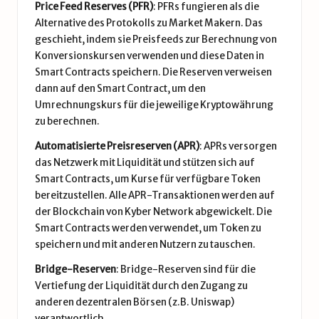
Price Feed Reserves (PFR)
: PFRs fungieren als die
Alternative des Protokolls zu Market Makern. Das
geschieht, indem sie Preisfeeds zur Berechnung von
Konversionskursen verwenden und diese Daten in
Smart Contracts speichern. Die Reserven verweisen
dann auf den Smart Contract, um den
Umrechnungskurs für die jeweilige Kryptowährung
zu berechnen.
Automatisierte Preisreserven (APR)
: APRs versorgen
das Netzwerk mit Liquidität und stützen sich auf
Smart Contracts, um Kurse für verfügbare Token
bereitzustellen. Alle APR-Transaktionen werden auf
der Blockchain von Kyber Network abgewickelt. Die
Smart Contracts werden verwendet, um Token zu
speichern und mit anderen Nutzern zu tauschen.
Bridge-Reserven
: Bridge-Reserven sind für die
Vertiefung der Liquidität durch den Zugang zu
anderen dezentralen Börsen (z.B.
Uniswap
)
verantwortlich.