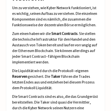
Um zu verstehen, wie Kyber Network funktioniert, ist
es wichtig, seinen Aufbau zu verstehen. Die einzelnen
Komponenten sind es nämlich, die zusammen die
Funktionsweise der dezentralen Börse ermöglichen.
Zum einen haben wir die
Smart Contracts
. Sie stellen
die technische Infrastruktur für den Handel und den
Austausch von Token bereit und laufen vorrangig auf
der Ethereum Blockchain. Sie können allerdings auf
jeder Smart Contract-fähigen Blockchain
implementiert werden.
Die Liquidität wird durch die Protokoll-eigenen
Reserven
gesichert. Die
Taker
führen die Trades
letzten Endes aus und entziehen bei diesem Prozess
dem Protokoll Liquidität.
Die Smart Contracts sind es also, die das Grundgerüst
bereitstellen. Die Taker sind quasi die Vermittler,
durch die Kyber Network seinen Nutzern eine