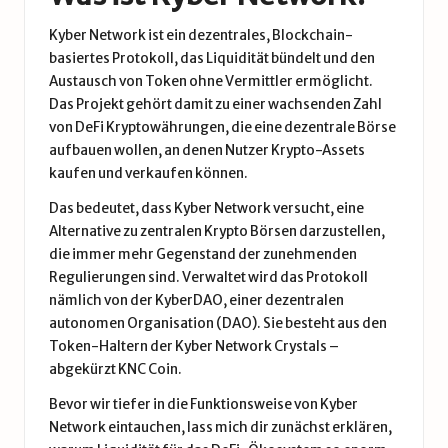
Kyber Network ist ein dezentrales, Blockchain-
basiertes Protokoll, das Liquidität bündelt und den
Austausch von Token ohne Vermittler ermöglicht.
Das Projekt gehört damit zu einer wachsenden Zahl
von DeFi Kryptowährungen, die eine dezentrale Börse
aufbauen wollen, an denen Nutzer Krypto-Assets
kaufen und verkaufen können.
Das bedeutet, dass Kyber Network versucht, eine
Alternative zu zentralen Krypto Börsen darzustellen,
die immer mehr Gegenstand der zunehmenden
Regulierungen sind. Verwaltet wird das Protokoll
nämlich von der KyberDAO, einer dezentralen
autonomen Organisation (DAO). Sie besteht aus den
Token-Haltern der Kyber Network Crystals –
abgekürzt KNC Coin.
Bevor wir tiefer in die Funktionsweise von Kyber
Network eintauchen, lass mich dir zunächst erklären,