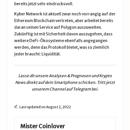
bereits jetzt sehr eindrucksvoll.
Kyber Network ist aktuell zwar noch vorrangig auf der
Ethereum Blockchain vertreten, aber arbeitet bereits
daran seinen Service auf Polygon auszuweiten.
Zukünftig ist mit Sicherheit davon auszugehen, dass
weitere DeFi-Ökosysteme ebenfalls angegangen
werden, denn das Protokoll bietet, was so ziemlich
jeder braucht: Liquidität.
Lasse dir unsere
Analysen & Prognosen
und
Krypto
News
direkt auf dein Smartphone schicken. Tritt jetzt
unserem
Channel auf Telegram
bei.
Last updated on August 2, 2022
Mister Coinlover