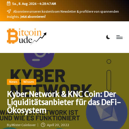
Sa., 8. Aug. 2026
-
4:28:48 AM
Skip
Abonniere unseren kostenlosen Newsletter & profitiere von spannenden
Insights.
Jetzt abonnieren!
to
content
B
Bitcoin,
Ethereum,
i
DeFi
t
&
mehr
c
o
i
Posted
News
Wissen
in
n
Kyber Network & KNC Coin: Der
Liquiditätsanbieter für das DeFi-
-
Ökosystem
B
u
By
Mister Coinlover
April 20, 2022
Posted