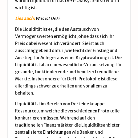
warum Liquidität für das DeFi-Ökosystem so enorm
wichtig ist.
Lies auch:
Was ist DeFi
Die Liquidität ist es, die den Austausch von
Vermögenswerten ermöglicht, ohne dass sich ihr
Preis dabei wesentlich verändert. Sie ist auch
ausschlaggebend dafür, wie leicht der Einstieg und
Ausstieg für Anleger aus einer Kryptowährung ist. Die
Liquidität ist also eine wesentliche Voraussetzung für
gesunde, funktionierende und benutzerfreundliche
Märkte. Insbesondere für DeFi-Protokolle ist diese
allerdings schwer zu erhalten und vor allem zu
behalten.
Liquidität ist im Bereich von DeFi eine knappe
Ressource, um welche die verschiedenen Protokolle
konkurrieren müssen. Während auf den
traditionellen Finanzmärkten die Liquiditätsanbieter
zentralisierte Einrichtungen wie Banken und