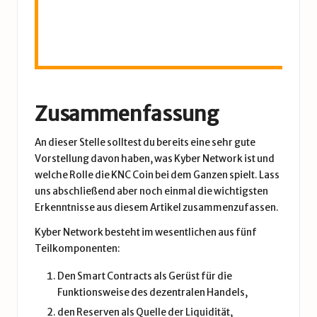
l
t
Zusammenfassung
An dieser Stelle solltest du bereits eine sehr gute
Vorstellung davon haben, was Kyber Network ist und
welche Rolle die KNC Coin bei dem Ganzen spielt. Lass
uns abschließend aber noch einmal die wichtigsten
Erkenntnisse aus diesem Artikel zusammenzufassen.
Kyber Network besteht im wesentlichen aus fünf
Teilkomponenten:
Den Smart Contracts als Gerüst für die
Funktionsweise des dezentralen Handels,
den Reserven als Quelle der Liquidität,