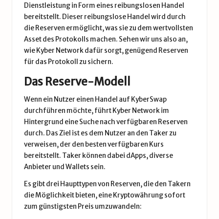
Dienstleistung in Form eines reibungslosen Handel
bereitstellt. Dieser reibungslose Handel wird durch
die Reserven ermöglicht, was sie zu dem wertvollsten
Asset des Protokolls machen. Sehen wir uns also an,
wie Kyber Network dafür sorgt, genügend Reserven
für das Protokoll zu sichern.
Das Reserve-Modell
Wenn ein Nutzer einen Handel auf
KyberSwap
durchführen möchte, führt Kyber Network im
Hintergrund eine Suche nach verfügbaren Reserven
durch. Das Ziel ist es dem Nutzer an den Taker zu
verweisen, der den besten verfügbaren Kurs
bereitstellt. Taker können dabei dApps, diverse
Anbieter und Wallets sein.
Es gibt drei Haupttypen von Reserven, die den Takern
die Möglichkeit bieten, eine Kryptowährung sofort
zum günstigsten Preis umzuwandeln: