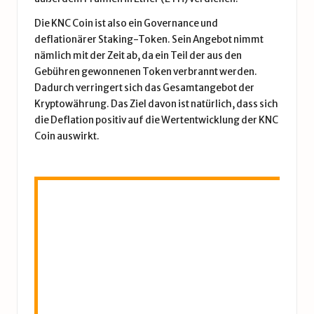
Die KNC Coin ist also ein Governance und
deflationärer Staking-Token. Sein Angebot nimmt
nämlich mit der Zeit ab, da ein Teil der aus den
Gebühren gewonnenen Token verbrannt werden.
Dadurch verringert sich das Gesamtangebot der
Kryptowährung. Das Ziel davon ist natürlich, dass sich
die Deflation positiv auf die Wertentwicklung der KNC
Coin auswirkt.
Au
eT
Co
wi