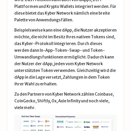
Plattformen und Krypto Wallets integriert werden. Für
diese bietet das Kyber Network nämlich eine breite
Palette von Anwendungsfällen.
Beispielsweise kann eine dApp, die Nutzer akzeptieren
möchte, die nicht im Besitz ihres nativen Tokens sind,
das Kyber-Protokoll integrieren. Durch dieses
werden dann In-App-Token-Swap- und Token-
Umwandlungsfunktionen ermöglicht. Dadurch kann
der Nutzer der dApp, jeden vom Kyber Network
unterstützten Token verwenden. Gleichzeitig wird die
dApp in die Lage versetzt, Zahlungen in dem Token
ihrer Wahl zu erhalten.
Zu den Partnern von Kyber Network zählen Coinbase,
CoinGecko, Shiftly, 0x, Axie Infinity und noch viele,
viele mehr.