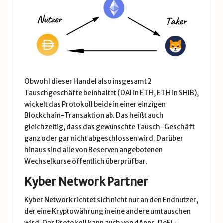
Obwohl dieser Handel also insgesamt 2
Tauschgeschäfte beinhaltet (DAI in ETH, ETH in SHIB),
wickelt das Protokoll beide in einer einzigen
Blockchain-Transaktion ab. Das heißt auch
gleichzeitig, dass das gewünschte Tausch-Geschäft
ganz oder gar nicht abgeschlossen wird. Darüber
hinaus sind alle von Reserven angebotenen
Wechselkurse öffentlich überprüfbar.
Kyber Network Partner
Kyber Network richtet sich nicht nur an den Endnutzer,
der eine Kryptowährung in eine andere umtauschen
wird. Das Protokoll kann auch von dApps, DeFi-