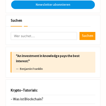
Newsletter abonnieren
Suchen
Suchen
“An investment in knowledge pays the best
interest.”
Benjamin Franklin
Krypto-Tutorials:
-
Was ist Blockchain?