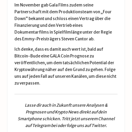
Im November gab Gala Films zudem seine
Partnerschaft mit dem Produktionsteam von „Four
Down“ bekannt und schloss einen Vertrag über die
Finanzierung und den Vertrieb eines
Dokumentarfilms in Spielfilmlänge unter der Regie
des Emmy-Preisträgers Steven Cantor ab.
Ich denke, dass es damit auch wert ist, bald auf
Bitcoin-Bude eine GALA Coin Prognose zu
veröffentlichen, um dem tatsächlichen Potential der
Kryptowährung näher auf den Grund zu gehen. Folge
uns auf jeden Fall auf unseren Kanälen, um diese nicht
zu verpassen.
Lasse dir auch in Zukunft unsere
Analysen &
Prognosen
und
Krypto News
direkt auf dein
Smartphone schicken. Tritt jetzt unserem
Channel
auf Telegram
bei oder folge uns auf
Twitter
.