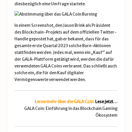
diesbezüglich eine Umfrage startete.
In einem Screenshot, den Jason Brink als Präsident
des Blockchain-Projekts auf dem offiziellen Twitter-
Handle
gepostet
hat, gab er bekannt, dass für das
gesamte erste Quartal 2023 solche Burn-Aktionen
stattfinden werden. Jedes mal, wenn ein „Kauf“ auf
der GALA-Plattform getätigt wird, werden die dafür
verwendeten GALA Coins verbrannt. Das schließt auch
solche ein, die für den Kauf digitaler
Vermögenswerte verwendet werden.
Lerne mehr über die GALA Coin:
Lese jetzt…
GALA Coin: Einführung in das Blockchain Gaming
Ökosystem