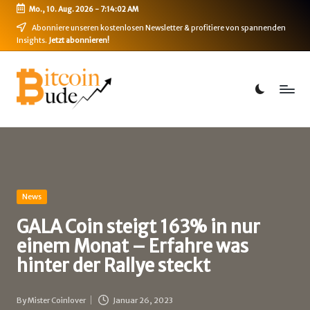
Mo., 10. Aug. 2026
-
7:14:02 AM
Skip
Abonniere unseren kostenlosen Newsletter & profitiere von spannenden
Insights.
Jetzt abonnieren!
to
content
B
Bitcoin,
Ethereum,
i
DeFi
t
&
mehr
c
o
i
Posted
News
in
n
GALA Coin steigt 163% in nur
einem Monat – Erfahre was
-
hinter der Rallye steckt
B
u
By
Mister Coinlover
Januar 26, 2023
Posted