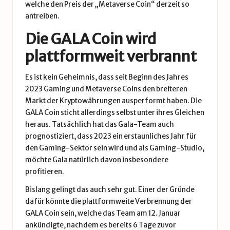
welche den Preis der „
Metaverse Coin
“ derzeit so
antreiben.
Die GALA Coin wird
plattformweit verbrannt
Es ist kein Geheimnis, dass seit Beginn des Jahres
2023 Gaming und Metaverse Coins den breiteren
Markt der Kryptowährungen ausperformt haben. Die
GALA Coin sticht allerdings selbst unter ihres Gleichen
heraus. Tatsächlich hat das Gala-Team auch
prognostiziert, dass 2023 ein erstaunliches Jahr für
den Gaming-Sektor sein wird und als Gaming-Studio,
möchte Gala natürlich davon insbesondere
profitieren.
Bislang gelingt das auch sehr gut. Einer der Gründe
dafür könnte die plattformweite Verbrennung der
GALA Coin sein, welche das Team am 12. Januar
ankündigte, nachdem es bereits 6 Tage zuvor