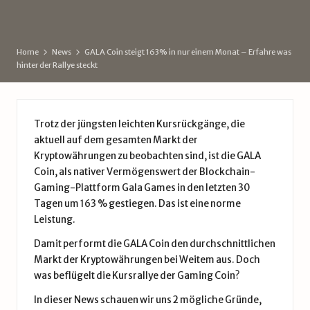
d
by
e
Home
News
GALA Coin steigt 163% in nur einem Monat – Erfahre was
hinter der Rallye steckt
Trotz der jüngsten leichten Kursrückgänge, die
aktuell auf dem gesamten Markt der
Kryptowährungen zu beobachten sind, ist die GALA
Coin, als nativer Vermögenswert der Blockchain-
Gaming-Plattform Gala Games in den letzten 30
Tagen um 163 % gestiegen. Das ist eine norme
Leistung.
Damit performt die GALA Coin den durchschnittlichen
Markt der Kryptowährungen bei Weitem aus. Doch
was beflügelt die Kursrallye der Gaming Coin?
In dieser News schauen wir uns 2 mögliche Gründe,