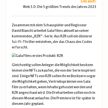
Lies auch:
Web 3.0: Die 5 größten Trends des Jahres 2023
Zusammen mit dem Schauspieler und Regisseur
David Bianchi arbeitet Gala Films aktuell an seiner
kommenden „RZR“-Serie. Aus RZR soll ein düsterer
Sci-Fi-Thriller entstehen, der das Chaos des Codes
erforscht.
Gleichzeitig sollen Anleger die Möglichkeit besitzen
immersive NFTs zu kaufen, die von der Serie inspiriert
sind. Einige NFTs von RZR sollen ihren Besitzern sogar
die Möglichkeit geben, Vertriebsprämien von Gala
Film zu erhalten, wenn Inhalte gehostet werden und
RZR angeschaut wird. Die Dreharbeiten sollen noch in
diesem Monat anlaufen. Die Premiere ist für später in
diesem Jahr geplant.