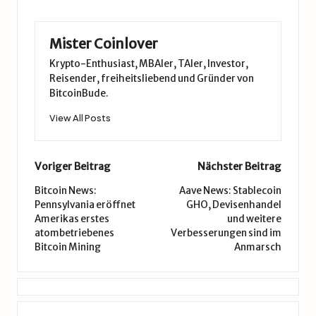
Mister Coinlover
Krypto-Enthusiast, MBAler, TAler, Investor,
Reisender, freiheitsliebend und Gründer von
BitcoinBude.
View All Posts
Post
Voriger Beitrag
Nächster Beitrag
navigation
Bitcoin News:
Aave News: Stablecoin
Pennsylvania eröffnet
GHO, Devisenhandel
Amerikas erstes
und weitere
atombetriebenes
Verbesserungen sind im
Bitcoin Mining
Anmarsch