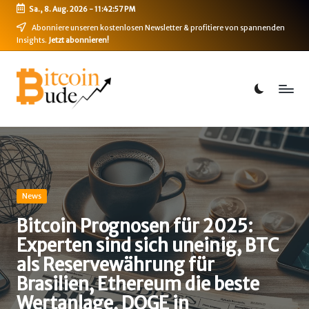
Sa., 8. Aug. 2026
-
11:42:57 PM
Skip
Abonniere unseren kostenlosen Newsletter & profitiere von spannenden
Insights.
Jetzt abonnieren!
to
content
B
Bitcoin,
Ethereum,
i
DeFi
t
&
mehr
c
o
i
Posted
News
in
n
Bitcoin Prognosen für 2025:
Experten sind sich uneinig, BTC
-
als Reservewährung für
B
Brasilien, Ethereum die beste
u
Wertanlage, DOGE in