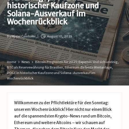
d
historischer Kaufzone und
Solana-Ausverkauf im
e
Wochenrückblick
By
Mister Coinlover
August 10, 2025
Posted
by
Home
News
Bitcoin Prognosen für 2025: Experten sind sich uneinig,
BTC als Reservewährung für Brasilien, Ethereum die beste Wertanlage,
DOGE in historischer Kaufzone und Solana-Ausverkauf im
Wochenrückblick
Willkommen zu der Pflichtlektüre für den Sonntag:
unserem Wochenrückblick! Hier nicht nur einen Blick
auf die spannendsten Krypto-News rund um Bitcoin,
Ethereum und weitere Altcoins – wir schauen auf