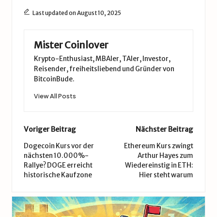
Last updated on August 10, 2025
Mister Coinlover
Krypto-Enthusiast, MBAler, TAler, Investor,
Reisender, freiheitsliebend und Gründer von
BitcoinBude.
View All Posts
Post
Voriger Beitrag
Nächster Beitrag
navigation
Dogecoin Kurs vor der
Ethereum Kurs zwingt
nächsten 10.000%-
Arthur Hayes zum
Rallye? DOGE erreicht
Wiedereinstig in ETH:
historische Kaufzone
Hier steht warum