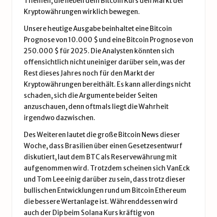
Themen, die neben dem Bitcoin Kurs den Markt der
Kryptowährungen wirklich bewegen.
Unsere heutige Ausgabe beinhaltet eine Bitcoin
Prognose von 10.000 $ und eine Bitcoin Prognose von
250.000 $ für 2025. Die Analysten könnten sich
offensichtlich nicht uneiniger darüber sein, was der
Rest dieses Jahres noch für den Markt der
Kryptowährungen bereithält. Es kann allerdings nicht
schaden, sich die Argumente beider Seiten
anzuschauen, denn oftmals liegt die Wahrheit
irgendwo dazwischen.
Des Weiteren lautet die große Bitcoin News dieser
Woche, dass Brasilien über einen Gesetzesentwurf
diskutiert, laut dem BTC als Reservewährung mit
aufgenommen wird. Trotzdem scheinen sich VanEck
und Tom Lee einig darüber zu sein, dass trotz dieser
bullischen Entwicklungen rund um Bitcoin Ethereum
die bessere Wertanlage ist. Währenddessen wird
auch der Dip beim Solana Kurs kräftig von