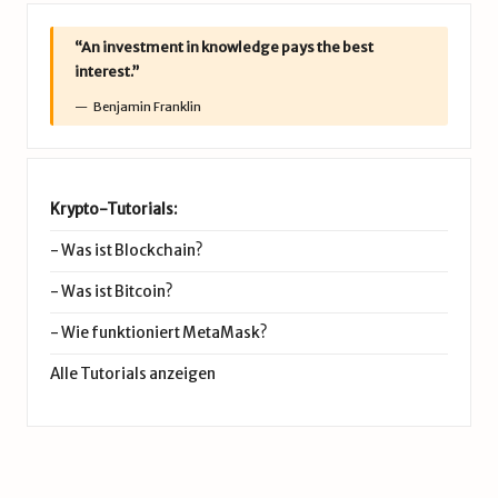
“An investment in knowledge pays the best
interest.”
Benjamin Franklin
Krypto-Tutorials:
-
Was ist Blockchain?
-
Was ist Bitcoin?
-
Wie funktioniert MetaMask?
Alle Tutorials anzeigen