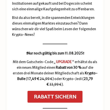
Institutionen aufgekauft und bei Dogecoin scheint
sich eine einmalige Kaufgelegenheit zu offenbaren.
Bist du also bereit, in die spannenden Entwicklungen
dieses einmaligen Marktes einzutauchen? Dann
wünschen wir dir viel Spaß beim Lesen der folgenden
Krypto-News!
❗️Nur noch gültig bis zum 11.08.2025❗️
Mit dem Gutschein-Code „
UPGRADE
“ erhältst du als
ein neues Mitglied einen
Rabatt von 30 %
auf die
ersten drei Monate deiner Mitgliedschaft als
Krypto-
Bulle
(
17,49 €
24,99 €
) oder
Krypto-Jedi
(
23,79
€
33,99 €
).
RABATT SICHERN