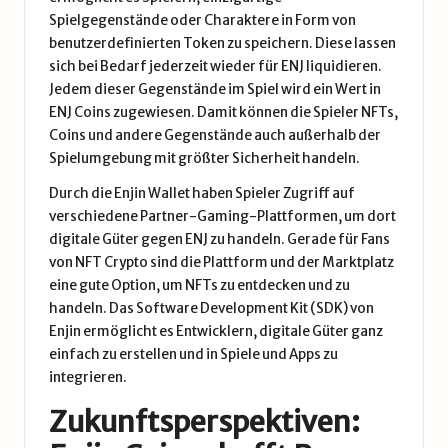
Spielgegenstände oder Charaktere in Form von
benutzerdefinierten Token zu speichern. Diese lassen
sich bei Bedarf jederzeit wieder für ENJ liquidieren.
Jedem dieser Gegenstände im Spiel wird ein Wert in
ENJ Coins zugewiesen. Damit können die Spieler NFTs,
Coins und andere Gegenstände auch außerhalb der
Spielumgebung mit größter Sicherheit handeln.
Durch die Enjin Wallet haben Spieler Zugriff auf
verschiedene Partner-Gaming-Plattformen, um dort
digitale Güter gegen ENJ zu handeln. Gerade für Fans
von NFT Crypto sind die Plattform und der Marktplatz
eine gute Option, um NFTs zu entdecken und zu
handeln. Das Software Development Kit (SDK) von
Enjin ermöglicht es Entwicklern, digitale Güter ganz
einfach zu erstellen und in Spiele und Apps zu
integrieren.
Zukunftsperspektiven: