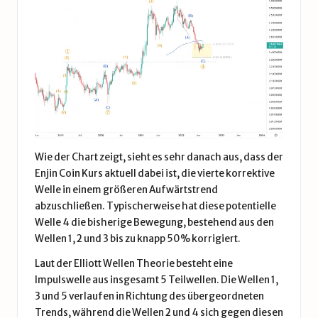
Wie der Chart zeigt, sieht es sehr danach aus, dass der
Enjin Coin Kurs aktuell dabei ist, die vierte korrektive
Welle in einem größeren Aufwärtstrend
abzuschließen. Typischerweise hat diese potentielle
Welle 4 die bisherige Bewegung, bestehend aus den
Wellen 1, 2 und 3 bis zu knapp 50% korrigiert.
Laut der Elliott Wellen Theorie besteht eine
Impulswelle aus insgesamt 5 Teilwellen. Die Wellen 1,
3 und 5 verlaufen in Richtung des übergeordneten
Trends, während die Wellen 2 und 4 sich gegen diesen