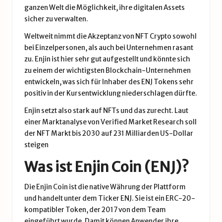
ganzen Welt die Möglichkeit, ihre digitalen Assets
sicher zu verwalten.
Weltweit nimmt die Akzeptanz von NFT Crypto sowohl
bei Einzelpersonen, als auch bei Unternehmen rasant
zu. Enjin ist hier sehr gut aufgestellt und könnte sich
zu einem der wichtigsten Blockchain-Unternehmen
entwickeln, was sich für Inhaber des ENJ Tokens sehr
positiv in der Kursentwicklung niederschlagen dürfte.
Enjin setzt also stark auf NFTs und das zurecht. Laut
einer
Marktanalyse von Verified Market Research
soll
der NFT Markt bis 2030 auf 231 Milliarden US-Dollar
steigen
Was ist Enjin Coin (ENJ)?
Die Enjin Coin ist die native Währung der Plattform
und handelt unter dem Ticker ENJ. Sie ist ein ERC-20-
kompatibler Token, der 2017 von dem Team
eingeführt wurde. Damit können Anwender ihre