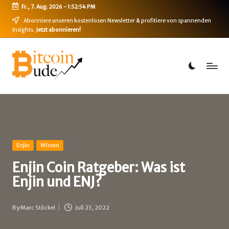
Fr., 7. Aug. 2026
-
1:52:55 PM
Skip
Abonniere unseren kostenlosen Newsletter & profitiere von spannenden
Insights.
Jetzt abonnieren!
to
content
B
Bitcoin,
Ethereum,
i
DeFi
t
&
mehr
c
o
i
Posted
Enjin
Wissen
in
n
Enjin Coin Ratgeber: Was ist
Enjin und ENJ?
-
B
By
Marc Stöckel
Juli 23, 2022
Posted
u
by