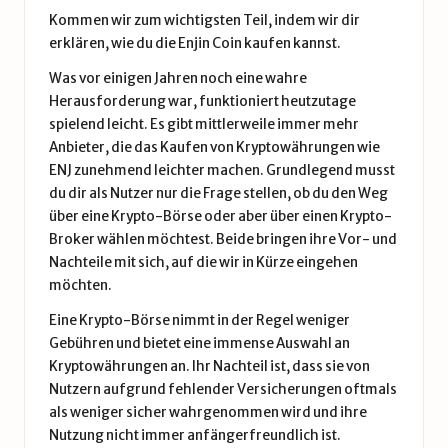
Kommen wir zum wichtigsten Teil, indem wir dir
erklären, wie du die Enjin Coin kaufen kannst.
Was vor einigen Jahren noch eine wahre
Herausforderung war, funktioniert heutzutage
spielend leicht. Es gibt mittlerweile immer mehr
Anbieter, die das Kaufen von Kryptowährungen wie
ENJ zunehmend leichter machen. Grundlegend musst
du dir als Nutzer nur die Frage stellen, ob du den Weg
über eine Krypto-Börse oder aber über einen Krypto-
Broker wählen möchtest. Beide bringen ihre Vor- und
Nachteile mit sich, auf die wir in Kürze eingehen
möchten.
Eine Krypto-Börse nimmt in der Regel weniger
Gebühren und bietet eine immense Auswahl an
Kryptowährungen an. Ihr Nachteil ist, dass sie von
Nutzern aufgrund fehlender Versicherungen oftmals
als weniger sicher wahrgenommen wird und ihre
Nutzung nicht immer anfängerfreundlich ist.