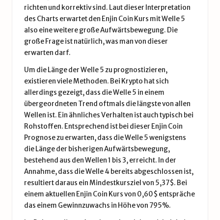
richten und korrektiv sind. Laut dieser Interpretation
des Charts erwartet den Enjin Coin Kurs mit Welle 5
also eine weitere große Aufwärtsbewegung. Die
große Frage ist natürlich, was man von dieser
erwarten darf.
Um die Länge der Welle 5 zu prognostizieren,
existieren viele Methoden. Bei Krypto hat sich
allerdings gezeigt, dass die Welle 5 in einem
übergeordneten Trend oftmals die längste von allen
Wellen ist. Ein ähnliches Verhalten ist auch typisch bei
Rohstoffen. Entsprechend ist bei dieser Enjin Coin
Prognose zu erwarten, dass die Welle 5 wenigstens
die Länge der bisherigen Aufwärtsbewegung,
bestehend aus den Wellen 1 bis 3, erreicht. In der
Annahme, dass die Welle 4 bereits abgeschlossen ist,
resultiert daraus ein Mindestkursziel von 5,37$. Bei
einem aktuellen Enjin Coin Kurs von 0,60$ entspräche
das einem Gewinnzuwachs in Höhe von 795%.