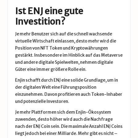
Ist ENJ eine gute
Investition?
Je mehr Benutzer sich auf die schnell wachsende
virtuelle Wirtschaft einlassen, desto mehr wird die
Position von NFT Token und Kryptowährungen
gestärkt. Insbesondere im Hinblick auf das Metaverse
und andere digitale Spielwelten, nehmen digitale
Güter eine immer größere Rolle ein.
Enjin schafft durch ENJ eine solide Grundlage, um in
der digitalen Welt eine Führungsposition
einzunehmen. Davon profitieren auch Token-Inhaber
und potenzielle Investoren.
Je mehr Plattformen sich dem Enjin-Ökosystem
zuwenden, desto höher wird auch die Nachfrage
nach der ENJ Coin sein. Die maximale Anzahl ENJ Coins
liegt jedoch bei einer Milliarde. Mehr gibt es nicht –