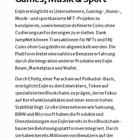
Enjin ermöglicht es Unternehmern, Gaming-, Kunst-,
Musik- und sportbasierte NFT-Projekte zu
konzipieren, sowie benutzerdefinierte Coins ohne
Codierungsanforderungen zu erstellen. Dank
JumpNet können Transaktionen für NFTs und ENJ
Coins ohne Gasgebühren abgewickelt werden. Die
Plattform bietet eine nahtlose Benutzererfahrung
durch die Integration anderer Produkte wie Enjin
Beam, Marketplace und Wallet.
Durch Efinity, einer Parachain auf Polkadot-Basis,
ermöglicht Enjin es den Entwicklern, Token auf
spezialisierten
Blockchains
zu prägen, deren Fokus
auf Kernfunktionalitäten und einer enorm hohen
Stabilität liegt. Große Unternehmen wie Samsung,
BMW und Microsoft haben die Produkte und
Dienstleistungen von Enjin bereits in ihre Blockchain-
basierten Belohnungsplattformen integriert. Durch
sie haben bereits Millionen von Benutzern auf der