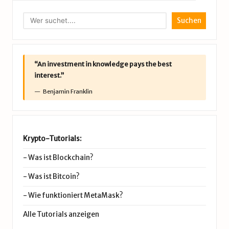
Suchen
“An investment in knowledge pays the best
interest.”
Benjamin Franklin
Krypto-Tutorials:
-
Was ist Blockchain?
-
Was ist Bitcoin?
-
Wie funktioniert MetaMask?
Alle Tutorials anzeigen