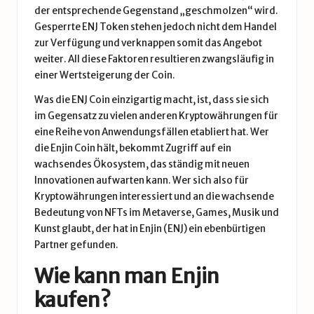
der entsprechende Gegenstand „geschmolzen“ wird.
Gesperrte ENJ Token stehen jedoch nicht dem Handel
zur Verfügung und verknappen somit das Angebot
weiter. All diese Faktoren resultieren zwangsläufig in
einer Wertsteigerung der Coin.
Was die ENJ Coin einzigartig macht, ist, dass sie sich
im Gegensatz zu vielen anderen Kryptowährungen für
eine Reihe von Anwendungsfällen etabliert hat. Wer
die Enjin Coin hält, bekommt Zugriff auf ein
wachsendes Ökosystem, das ständig mit neuen
Innovationen aufwarten kann. Wer sich also für
Kryptowährungen interessiert und an die wachsende
Bedeutung von NFTs im Metaverse, Games, Musik und
Kunst glaubt, der hat in Enjin (ENJ) ein ebenbürtigen
Partner gefunden.
Wie kann man Enjin
kaufen?