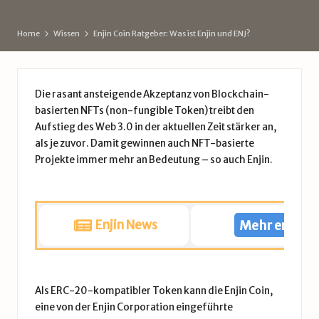
d
e
Home
Wissen
Enjin Coin Ratgeber: Was ist Enjin und ENJ?
Die rasant ansteigende Akzeptanz von Blockchain-
basierten NFTs (non-fungible Token) treibt den
Aufstieg des Web 3.0 in der aktuellen Zeit stärker an,
als je zuvor. Damit gewinnen auch NFT-basierte
Projekte immer mehr an Bedeutung – so auch Enjin.
Enjin News
Mehr erfahr
Als ERC-20-kompatibler Token kann die Enjin Coin,
eine von der Enjin Corporation eingeführte