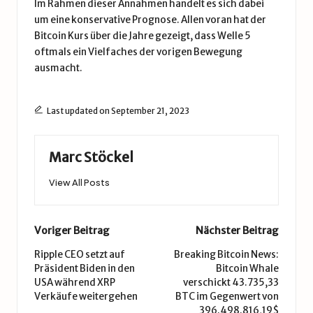
Im Rahmen dieser Annahmen handelt es sich dabei
um eine konservative Prognose. Allen voran hat der
Bitcoin Kurs
über die Jahre gezeigt, dass Welle 5
oftmals ein Vielfaches der vorigen Bewegung
ausmacht.
Last updated on September 21, 2023
Marc Stöckel
View All Posts
Post
Voriger Beitrag
Nächster Beitrag
navigation
Ripple CEO setzt auf
Breaking Bitcoin News:
Präsident Biden in den
Bitcoin Whale
USA während XRP
verschickt 43.735,33
Verkäufe weitergehen
BTC im Gegenwert von
396.498.816,19$