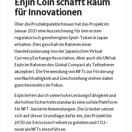
Enjin Coin schafft Raum
für Innovationen
Über die Produktpalette hinaus hat das Projekt im
Januar 2021 eine Auszeichnung für den ersten
regulatorisch genehmigten Spiel-Token in Japan
erhalten. Dies geschah im Rahmen einer
Handelszulassung von der japanischen Virtual
Currency Exchange Association. Aber auch die UN hat
Enjin im Rahmen des Global Compact als Teilnehmer
akzeptiert. Die Verwendung von NFTs zur Förderung
von Nachhaltigkeit und Gleichstellung stehen dabei
ganz besonders im Fokus.
Enjin liefert durch seine hohe Leistungsfähigkeit und
die hohen Sicherheitsstandards eine solide Plattform
für NFT-basierte Anwendungen. Die Gründer setzen
sich auf dieser Grundlage dafür ein, das Projekt bis
2030 zur Emissionsfreiheit zu geleiten und CO2-
neutrale NFTs einzuführen.