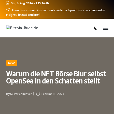
Do., 6. Aug. 2026
-
9:15:36 AM
Skip
Abonniere unseren kostenlosen Newsletter & profitiere von spannenden
Insights.
Jetzt abonnieren!
to
content
B
Bitcoin,
Ethereum,
i
DeFi
t
&
mehr
c
o
Posted
News
in
i
Warum die NFT Börse Blur selbst
OpenSea in den Schatten stellt
n
-
By
Mister Coinlover
Februar 21, 2023
Posted
B
by
u