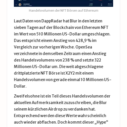
Handelsvolumen der NFT Börsen auf Ethereum
Laut Daten von
DappRadar
hat Blur in den letzten
sieben Tagen auf der
Blockchain
von
Ethereum
NFT
im Wert von 510 Millionen US-Dollar umgeschlagen.
Das entspricht einem Anstieg von 428,9 % im
Vergleich zur vorherigen Woche. OpenSea
verzeichnete in demselben Zeitraum einen Anstieg
des Handelsvolumens von 238 % und setzte 322
Millionen US-Dollar um. Die weit abgeschlagene
drittplatzierte NFT Börse ist X2Y2 mit einem
Handelsvolumen von gerade einmal 10 Millionen US-
Dollar.
Zweifelsohne ist ein Teil dieses Handelsvolumen der
aktuellen Aufmerksamkeit zuzuschreiben, die Blur
seinem kürzlichen Airdrop zu verdanken hat.
Entsprechend werden diese Werte wahrscheinlich
auch wieder abflachen. Doch kommt dieser „Hype“