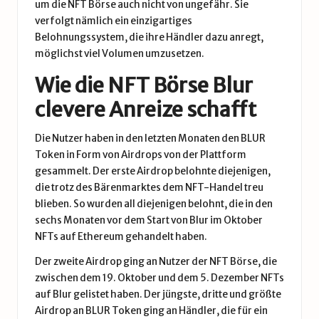
um die NFT Börse auch nicht von ungefähr. Sie
verfolgt nämlich ein einzigartiges
Belohnungssystem, die ihre Händler dazu anregt,
möglichst viel Volumen umzusetzen.
Wie die NFT Börse Blur
clevere Anreize schafft
Die Nutzer haben in den letzten Monaten den BLUR
Token in Form von Airdrops von der Plattform
gesammelt. Der erste Airdrop belohnte diejenigen,
die trotz des Bärenmarktes dem NFT-Handel treu
blieben. So wurden all diejenigen belohnt, die in den
sechs Monaten vor dem Start von Blur im Oktober
NFTs auf Ethereum gehandelt haben.
Der zweite Airdrop ging an Nutzer der NFT Börse, die
zwischen dem 19. Oktober und dem 5. Dezember NFTs
auf Blur gelistet haben. Der jüngste, dritte und größte
Airdrop an BLUR Token ging an Händler, die für ein