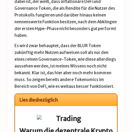
dabei ist, der weiß, dass inflationäre DeFi und
Governance Token, die als Rendite für die Nutzer des
Protokolls fungieren und darüber hinaus keinen
nennenswerte Funktion besitzen, nach dem Abklingen
der ersten Hype-Phase nicht besonders gut performt
haben.
Es wird zwar behauptet, dass der BLUR Token
zukünftig mehr Nutzen aufweisen soll als nur den
eines reinen Governance-Token, wie diese allerdings
aussehen werden, ist meines Wissens noch nicht
bekannt. Klar ist, das hier aber noch mehr kommen
muss. So zeigen bereits andere Tokenomics im
Bereich von DeFi, wie es weitaus besser funktioniert.
Lies diesbezüglich
Warum die dezentrale Krypto