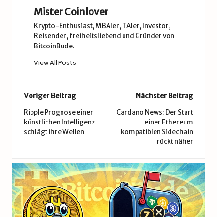
Mister Coinlover
Krypto-Enthusiast, MBAler, TAler, Investor,
Reisender, freiheitsliebend und Gründer von
BitcoinBude.
View All Posts
Post
Voriger Beitrag
Nächster Beitrag
navigation
Ripple Prognose einer
Cardano News: Der Start
künstlichen Intelligenz
einer Ethereum
schlägt ihre Wellen
kompatiblen Sidechain
rückt näher