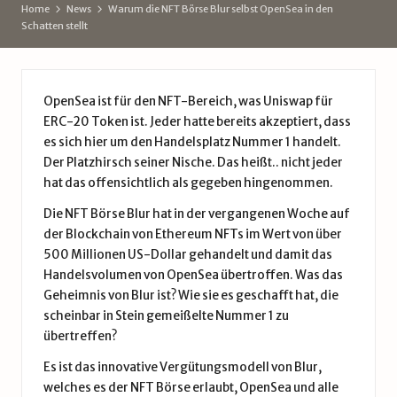
d
Home
News
Warum die NFT Börse Blur selbst OpenSea in den
Schatten stellt
e
OpenSea ist für den NFT-Bereich, was Uniswap für
ERC-20 Token ist. Jeder hatte bereits akzeptiert, dass
es sich hier um den Handelsplatz Nummer 1 handelt.
Der Platzhirsch seiner Nische. Das heißt.. nicht jeder
hat das offensichtlich als gegeben hingenommen.
Die NFT Börse Blur hat in der vergangenen Woche auf
der Blockchain von Ethereum NFTs im Wert von über
500 Millionen US-Dollar gehandelt und damit das
Handelsvolumen von OpenSea übertroffen. Was das
Geheimnis von Blur ist? Wie sie es geschafft hat, die
scheinbar in Stein gemeißelte Nummer 1 zu
übertreffen?
Es ist das innovative Vergütungsmodell von Blur,
welches es der NFT Börse erlaubt, OpenSea und alle