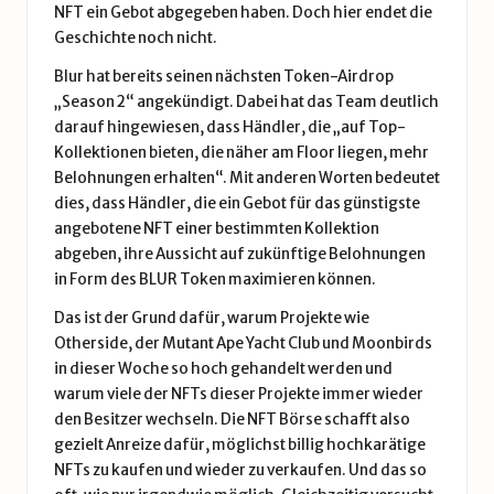
NFT ein Gebot abgegeben haben. Doch hier endet die
Geschichte noch nicht.
Blur hat bereits seinen nächsten Token-Airdrop
„Season 2“ angekündigt. Dabei hat das Team deutlich
darauf hingewiesen, dass Händler, die „auf Top-
Kollektionen bieten, die näher am Floor liegen, mehr
Belohnungen erhalten“. Mit anderen Worten bedeutet
dies, dass Händler, die ein Gebot für das günstigste
angebotene NFT einer bestimmten Kollektion
abgeben, ihre Aussicht auf zukünftige Belohnungen
in Form des BLUR Token maximieren können.
Das ist der Grund dafür, warum Projekte wie
Otherside, der Mutant Ape Yacht Club und Moonbirds
in dieser Woche so hoch gehandelt werden und
warum viele der NFTs dieser Projekte immer wieder
den Besitzer wechseln. Die NFT Börse schafft also
gezielt Anreize dafür, möglichst billig hochkarätige
NFTs zu kaufen und wieder zu verkaufen. Und das so