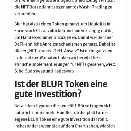
oft, wie nur irgendwie möglich. Gleichzeitig versucht
die NFT Börse damit sogenanntes Wash-Trading zu
vermeiden.
Blur hat also seinen Token genutzt, um Liquidität in
Form von NFTs anzulocken und nun vorrangig dafür,
um Handelsvolumen anzuziehen. Damit werden hier
DeFi-ähnliche Anreizmechanismen genutzt. Dabei ist
dieser „NFT-meets-DeFi-Ansatz“ ist nicht ganz neu.
In den letzten Monaten haben wir bereits DeFi-
ähnliche Implementierungen für NFTs gesehen, wie z.
B. bei Sudoswap und Hadeswap.
Ist der BLUR Token eine
gute Investition?
Bei all dem Hype um die neue NFT Börse fragen sich
natürlich immer mehr Händler, ob der plattform-
eigene BLUR Token eine gute Investition darstellt.
Insbesondere wenn sie auf dem Chart sehen, wie sich