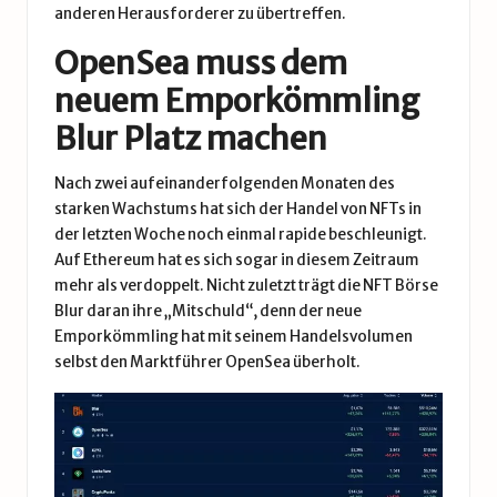
anderen Herausforderer zu übertreffen.
OpenSea muss dem
neuem Emporkömmling
Blur Platz machen
Nach zwei aufeinanderfolgenden Monaten des
starken Wachstums hat sich der Handel von NFTs in
der letzten Woche noch einmal rapide beschleunigt.
Auf Ethereum hat es sich sogar in diesem Zeitraum
mehr als verdoppelt. Nicht zuletzt trägt die NFT Börse
Blur daran ihre „Mitschuld“, denn der neue
Emporkömmling hat mit seinem Handelsvolumen
selbst den Marktführer OpenSea überholt.