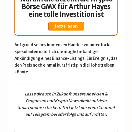
Börse GMX für Arthur Hayes
eine tolle Investition ist
Jetzt lesen
Aufgrund seines immensen Handelsvolumen lockt
Spekulanten natürlich die mögliche baldige
Ankündigung eines Binance-Listings. Ein Ereignis, das
den Preis noch einmal kurzfristig in die Höhe treiben
könnte.
Lasse dir auch in Zukunft unsere
Analysen &
Prognosen
und
Krypto News
direkt auf dein
Smartphone schicken. Tritt jetzt unserem
Channel
auf Telegram
bei oder folge uns auf
Twitter
.