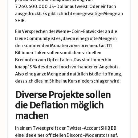
7.260.600.000 US-Dollar aufweist. Oder einfach
ausgedrückt: Es gibt schlicht eine gewaltige Menge an
SHIB.
Ein Versprechen der Meme-Coin-Entwickler an die
treue Community ist es, davon eine große Menge in
den kommenden Monaten zu verbrennen. Gut 111
Billionen Token sollen somit dem virtuellen
Brennofen zum Opfer fallen. Das sind immerhin
knapp 19% des derzeit noch vorhandenen Angebots.
Also eine ganze Menge und natürlich ist die Hoffnung,
dass sich dies im Shiba Inu Kurs niederschlagen wird.
Diverse Projekte sollen
die Deflation möglich
machen
In einem Tweet greift der Twitter-Account SHIB BB
eine Idee eines offiziellen Discord-Moderators auf.