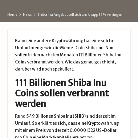
d
e
Home
News
Shiba Inu Angebot soll sich um knapp 19% verringern
Kaum eine andere Kryptowährung hat eine solche
Umlaufmenge wie die Meme-Coin Shiba Inu. Nun
sollen in den nächsten Monaten 111 Billionen Shiba Inu
Coins verbrannt werden. Wie das genau geschieht,
darüber wird noch spekuliert.
111 Billionen Shiba Inu
Coins sollen verbrannt
werden
Rund 549 Billionen Shiba Inu (SHIB) sind derzeit im
Umlauf. So erklärt es sich, dass eine Kryptowährung
mit einem Preis von derzeit 0.00001322 US-Dollar
pro Coin eine Marktkapitalisierung von