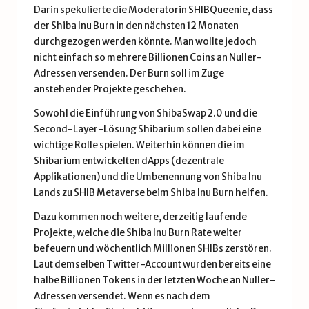
Darin spekulierte die Moderatorin
SHIBQueenie
, dass
der Shiba Inu Burn in den nächsten 12 Monaten
durchgezogen werden könnte. Man wollte jedoch
nicht einfach so mehrere Billionen Coins an Nuller-
Adressen versenden. Der Burn soll im Zuge
anstehender Projekte geschehen.
Sowohl die Einführung von ShibaSwap 2.0 und die
Second-Layer-Lösung Shibarium sollen dabei eine
wichtige Rolle spielen. Weiterhin können die im
Shibarium entwickelten dApps (dezentrale
Applikationen) und die Umbenennung von Shiba Inu
Lands zu SHIB Metaverse beim
Shiba Inu Burn
helfen.
Dazu kommen noch weitere, derzeitig laufende
Projekte, welche die Shiba Inu Burn Rate weiter
befeuern und wöchentlich Millionen SHIBs zerstören.
Laut demselben Twitter-Account wurden bereits eine
halbe Billionen Tokens in der letzten Woche an Nuller-
Adressen versendet. Wenn es nach dem