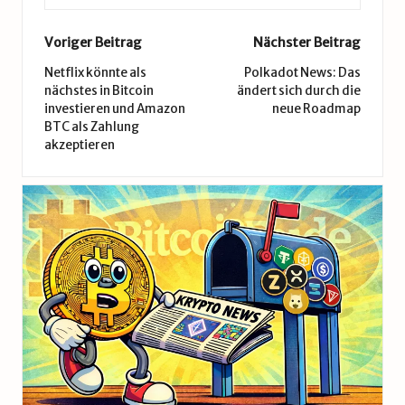
Post
Voriger Beitrag
Nächster Beitrag
navigation
Netflix könnte als
Polkadot News: Das
nächstes in Bitcoin
ändert sich durch die
investieren und Amazon
neue Roadmap
BTC als Zahlung
akzeptieren