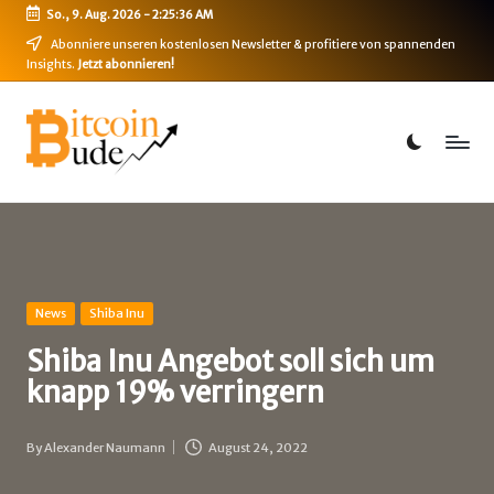
So., 9. Aug. 2026
-
2:25:36 AM
Skip
Abonniere unseren kostenlosen Newsletter & profitiere von spannenden
Insights.
Jetzt abonnieren!
to
content
B
Bitcoin,
Ethereum,
i
DeFi
t
&
mehr
c
o
i
Posted
News
Shiba Inu
in
n
Shiba Inu Angebot soll sich um
knapp 19% verringern
-
B
By
Alexander Naumann
August 24, 2022
Posted
u
by