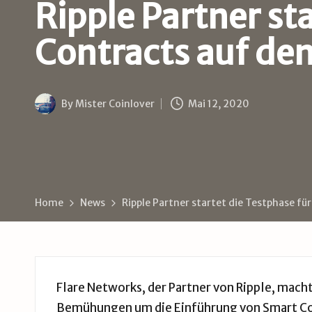
B
Ripple Partner st
u
Contracts auf d
d
e
By
Mister Coinlover
Mai 12, 2020
Posted
by
Home
News
Ripple Partner startet die Testphase f
Flare Networks, der Partner von Ripple, macht
Bemühungen um die Einführung von Smart Con