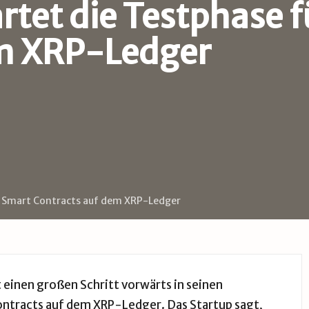
artet die Testphase 
em XRP-Ledger
ür Smart Contracts auf dem XRP-Ledger
 einen großen Schritt vorwärts in seinen
tracts auf dem XRP-Ledger. Das Startup sagt,