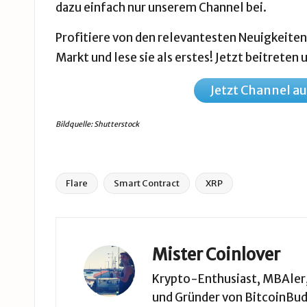
dazu einfach nur unserem Channel bei.
Profitiere von den relevantesten Neuigkeite
Markt und lese sie als erstes! Jetzt beitreten
Jetzt Channel a
Bildquelle: Shutterstock
Flare
Smart Contract
XRP
Tags:
Mister Coinlover
Krypto-Enthusiast, MBAler, 
und Gründer von BitcoinBud