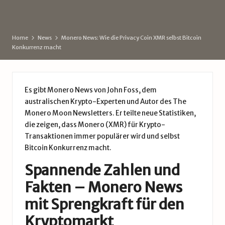
d
by
e
Home
News
Monero News: Wie die Privacy Coin XMR selbst Bitcoin
Konkurrenz macht
Es gibt Monero News von John Foss, dem
australischen Krypto-Experten und Autor des The
Monero Moon Newsletters. Er teilte neue Statistiken,
die zeigen, dass Monero (XMR) für Krypto-
Transaktionen immer populärer wird und selbst
Bitcoin
Konkurrenz macht.
Spannende Zahlen und
Fakten – Monero News
mit Sprengkraft für den
Kryptomarkt