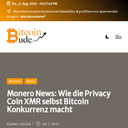
Do., 6. Aug. 2026
-
10:27:42 PM
Skip
Abonniere unseren kostenlosen Newsletter & profitiere von spannenden
Insights.
Jetzt abonnieren!
to
content
B
Bitcoin,
Ethereum,
i
DeFi
t
&
mehr
c
o
i
Posted
Monero
News
in
n
Monero News: Wie die Privacy
Coin XMR selbst Bitcoin
-
Konkurrenz macht
B
u
By
Marc Stöckel
Juli 7, 2022
Posted