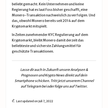
beliebt gemacht. Kein Unternehmen und keine
Regierung hat es laut Foss bisher geschafft, eine
Monero-Transaktion nachweislich zu verfolgen. Und
das, obwohl Monero bereits seit 2014 auf dem
Kryptomarkt mitspielt.
In Zeiten zunehmender KYC Regulierung auf dem
Kryptomarkt, bleibt Monero damit derzeit das
beliebteste und sicherste Zahlungsmittel für
geschützte Transaktionen.
Lasse dir auch in Zukunft unsere
Analysen &
Prognosen
und
Krypto News
direkt auf dein
Smartphone schicken. Tritt jetzt unserem
Channel
auf Telegram
bei oder folge uns auf
Twitter
.
Last updated on Juli 7, 2022