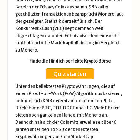
Bereich der Privacy Coins ausbauen. 98% aller
geschützten Transaktionen beansprucht Monero laut
der gezeigten Statistik derzeit für sich. Der
Konkurrent ZCash (ZEC) liegt demnach weit
abgeschlagen dahinter. Er hat außerdem eine nicht
mal halb so hohe Marktkapitalisierung im Vergleich
zu Monero.
Finde die für dich perfekte Krypto Börse
Quiz starten
Unter den beliebtesten Kryptowährungen, die auf
einem Proof-of-Work (PoW) Algorithmus basieren,
befindet sich XMR derzeit auf dem fünften Platz.
Direkt hinter
BTC
,
ETH
, DOGE und
LTC
. Viele Börsen
bieten noch gar keinen Handel mit Monero an.
Dennoch hält sich der Coin mittlerweile seit über 6
Jahren unter den Top 50 der beliebtesten
Kryptowährungen auf CoinMarketCap.