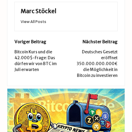
Marc Stöckel
View All Posts
Post
Voriger Beitrag
Nächster Beitrag
navigation
Bitcoin Kurs und die
Deutsches Gesetzt
42.000$-Frage: Das
eröffnet
dürfen wir von BTC im
350.000.000.000€
Juli erwarten
die Möglichkeit in
Bitcoin zu investieren