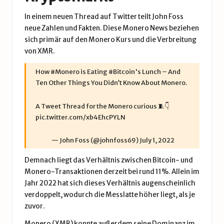
In einem neuen Thread auf Twitter teilt John Foss
neue Zahlen und Fakten. Diese Monero News beziehen
sich primär auf den Monero Kurs und die Verbreitung
von XMR.
How
#Monero
is Eating
#Bitcoin
's Lunch – And
Ten Other Things You Didn’t Know About Monero.
A Tweet Thread for the Monero curious 🧵👇
pic.twitter.com/xb4EhcPYLN
— John Foss (@johnfoss69)
July 1, 2022
Demnach liegt das Verhältnis zwischen Bitcoin- und
Monero-Transaktionen derzeit bei rund 11%. Allein im
Jahr 2022 hat sich dieses Verhältnis augenscheinlich
verdoppelt, wodurch die Messlatte höher liegt, als je
zuvor.
Monero (XMR) konnte außerdem seine Dominanz im