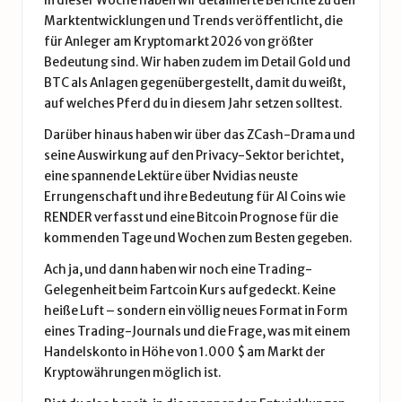
In dieser Woche haben wir detaillierte Berichte zu den
Marktentwicklungen und Trends veröffentlicht, die
für Anleger am Kryptomarkt 2026 von größter
Bedeutung sind. Wir haben zudem im Detail Gold und
BTC als Anlagen gegenübergestellt, damit du weißt,
auf welches Pferd du in diesem Jahr setzen solltest.
Darüber hinaus haben wir über das ZCash-Drama und
seine Auswirkung auf den Privacy-Sektor berichtet,
eine spannende Lektüre über Nvidias neuste
Errungenschaft und ihre Bedeutung für AI Coins wie
RENDER verfasst und eine Bitcoin Prognose für die
kommenden Tage und Wochen zum Besten gegeben.
Ach ja, und dann haben wir noch eine Trading-
Gelegenheit beim Fartcoin Kurs aufgedeckt. Keine
heiße Luft – sondern ein völlig neues Format in Form
eines Trading-Journals und die Frage, was mit einem
Handelskonto in Höhe von 1.000 $ am Markt der
Kryptowährungen möglich ist.