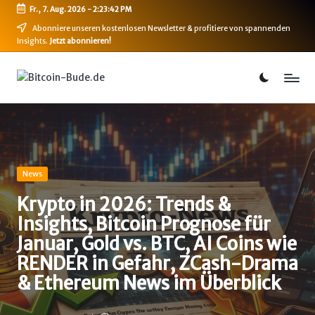
Fr., 7. Aug. 2026
-
2:23:43 PM
Skip
Abonniere unseren kostenlosen Newsletter & profitiere von spannenden
Insights.
Jetzt abonnieren!
to
content
B
Bitcoin,
Ethereum,
i
DeFi
t
&
mehr
c
o
Posted
News
in
i
Krypto in 2026: Trends &
Insights, Bitcoin Prognose für
n
Januar, Gold vs. BTC, AI Coins wie
-
RENDER in Gefahr, ZCash-Drama
B
& Ethereum News im Überblick
u