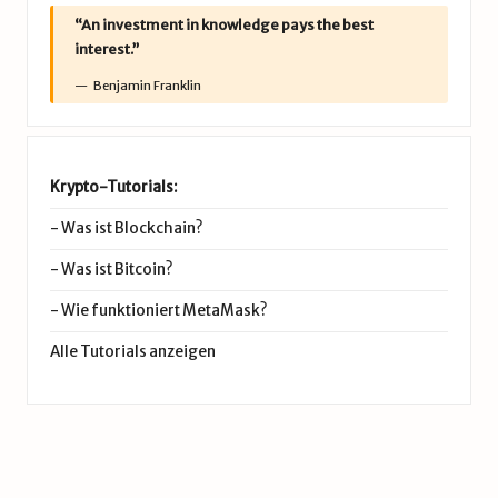
“An investment in knowledge pays the best
interest.”
Benjamin Franklin
Krypto-Tutorials:
-
Was ist Blockchain?
-
Was ist Bitcoin?
-
Wie funktioniert MetaMask?
Alle Tutorials anzeigen