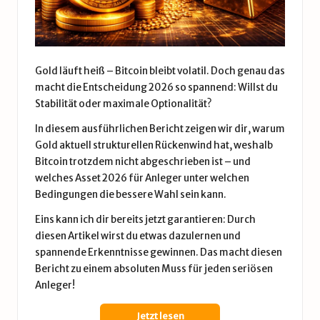
Gold läuft heiß – Bitcoin bleibt volatil. Doch genau das
macht die Entscheidung 2026 so spannend: Willst du
Stabilität oder maximale Optionalität?
In diesem ausführlichen Bericht zeigen wir dir, warum
Gold aktuell strukturellen Rückenwind hat, weshalb
Bitcoin trotzdem nicht abgeschrieben ist – und
welches Asset 2026 für Anleger unter welchen
Bedingungen die bessere Wahl sein kann.
Eins kann ich dir bereits jetzt garantieren: Durch
diesen Artikel wirst du etwas dazulernen und
spannende Erkenntnisse gewinnen. Das macht diesen
Bericht zu einem absoluten Muss für jeden seriösen
Anleger!
Jetzt lesen