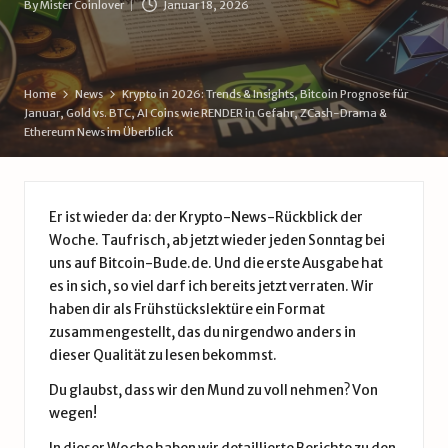
By
Mister Coinlover
Januar 18, 2026
d
Posted
by
e
Home
News
Krypto in 2026: Trends & Insights, Bitcoin Prognose für
Januar, Gold vs. BTC, AI Coins wie RENDER in Gefahr, ZCash-Drama &
Ethereum News im Überblick
Er ist wieder da: der Krypto-News-Rückblick der
Woche. Taufrisch, ab jetzt wieder jeden Sonntag bei
uns auf Bitcoin-Bude.de. Und die erste Ausgabe hat
es in sich, so viel darf ich bereits jetzt verraten. Wir
haben dir als Frühstückslektüre ein Format
zusammengestellt, das du nirgendwo anders in
dieser Qualität zu lesen bekommst.
Du glaubst, dass wir den Mund zu voll nehmen? Von
wegen!