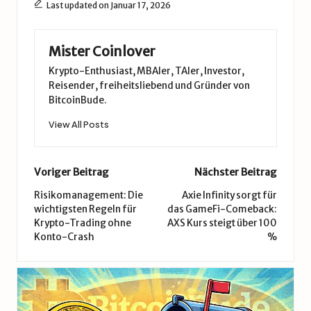
Last updated on Januar 17, 2026
Mister Coinlover
Krypto-Enthusiast, MBAler, TAler, Investor,
Reisender, freiheitsliebend und Gründer von
BitcoinBude.
View All Posts
Post
Voriger Beitrag
Nächster Beitrag
navigation
Risikomanagement: Die
Axie Infinity sorgt für
wichtigsten Regeln für
das GameFi-Comeback:
Krypto-Trading ohne
AXS Kurs steigt über 100
Konto-Crash
%