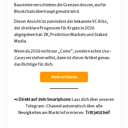
Bausteine verschieben die Grenzen dessen, wofür
Blockchain überhaupt genutzt wird.
Dieser Ansicht ist zumindest der bekannte VC A16z,
der drei klare Prognosen für Krypto in 2026
abgegeben hat: ZK, Prediction Markets und Staked
Media.
Wenn du 2026 nicht nur „Coins“, sondern echte
Use-
Cases
verstehen willst, dann ist dieser Artikel genau
das Richtige für dich.
Mehr erfahren
📲
Direkt auf dein Smartphone:
Lass dich über unseren
Telegram-Channel automatisch über alle
Neuigkeiten am Markt informieren.
Tritt jetzt bei!