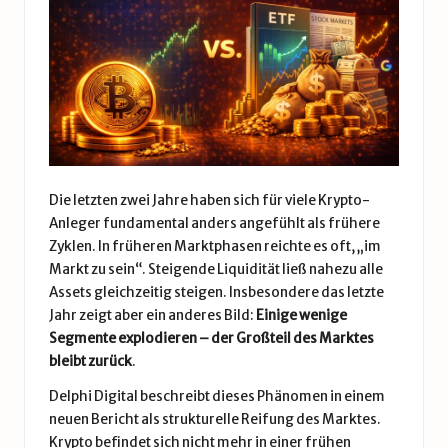
Die letzten zwei Jahre haben sich für viele Krypto-
Anleger fundamental anders angefühlt als frühere
Zyklen. In früheren Marktphasen reichte es oft, „im
Markt zu sein“. Steigende Liquidität ließ nahezu alle
Assets gleichzeitig steigen. Insbesondere das letzte
Jahr zeigt aber ein anderes Bild:
Einige wenige
Segmente explodieren – der Großteil des Marktes
bleibt zurück
.
Delphi Digital beschreibt dieses Phänomen in einem
neuen Bericht als strukturelle Reifung des Marktes.
Krypto befindet sich nicht mehr in einer frühen