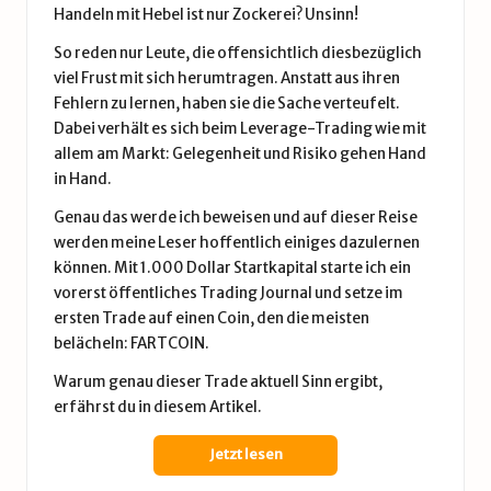
Handeln mit Hebel ist nur Zockerei? Unsinn!
So reden nur Leute, die offensichtlich diesbezüglich
viel Frust mit sich herumtragen. Anstatt aus ihren
Fehlern zu lernen, haben sie die Sache verteufelt.
Dabei verhält es sich beim Leverage-Trading wie mit
allem am Markt: Gelegenheit und Risiko gehen Hand
in Hand.
Genau das werde ich beweisen und auf dieser Reise
werden meine Leser hoffentlich einiges dazulernen
können. Mit 1.000 Dollar Startkapital starte ich ein
vorerst öffentliches Trading Journal und setze im
ersten Trade auf einen Coin, den die meisten
belächeln: FARTCOIN.
Warum genau dieser Trade aktuell Sinn ergibt,
erfährst du in diesem Artikel.
Jetzt lesen