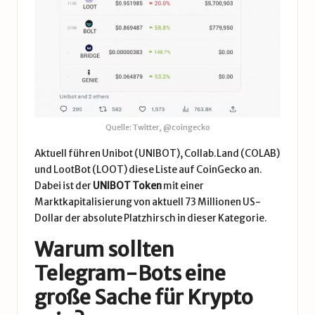
Quelle: Twitter, @coingecko
Aktuell führen Unibot (UNIBOT), Collab.Land (COLAB)
und LootBot (LOOT) diese Liste auf CoinGecko an.
Dabei ist der
UNIBOT Token
mit einer
Marktkapitalisierung von aktuell 73 Millionen US-
Dollar der absolute Platzhirsch in dieser Kategorie.
Warum sollten
Telegram-Bots eine
große Sache für Krypto