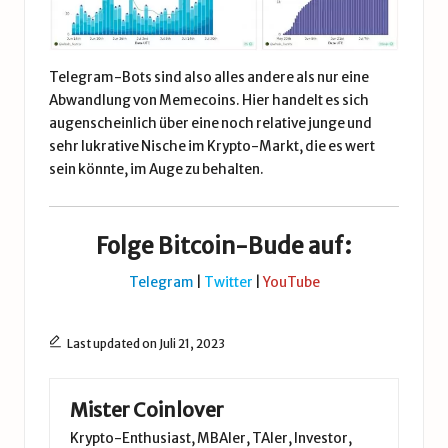
Telegram-Bots sind also alles andere als nur eine
Abwandlung von Memecoins. Hier handelt es sich
augenscheinlich über eine noch relative junge und
sehr lukrative Nische im Krypto-Markt, die es wert
sein könnte, im Auge zu behalten.
Folge Bitcoin-Bude auf:
Telegram
|
Twitter
|
YouTube
Last updated on Juli 21, 2023
Mister Coinlover
Krypto-Enthusiast, MBAler, TAler, Investor,