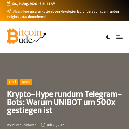
So., 9. Aug. 2026
-
3:21:44 AM
Skip
Abonniere unseren kostenlosen Newsletter & profitiere von spannenden
Insights.
Jetzt abonnieren!
to
content
B
Bitcoin,
Ethereum,
i
DeFi
t
&
mehr
c
o
i
Posted
DeFi
News
in
n
Krypto-Hype rundum Telegram-
Bots: Warum UNIBOT um 500x
-
gestiegen ist
B
u
By
Mister Coinlover
Juli 21, 2023
Posted