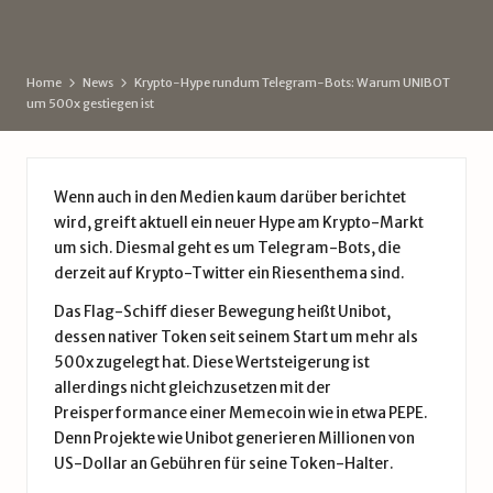
d
by
e
Home
News
Krypto-Hype rundum Telegram-Bots: Warum UNIBOT
um 500x gestiegen ist
Wenn auch in den Medien kaum darüber berichtet
wird, greift aktuell ein neuer Hype am Krypto-Markt
um sich. Diesmal geht es um Telegram-Bots, die
derzeit auf Krypto-Twitter ein Riesenthema sind.
Das Flag-Schiff dieser Bewegung heißt Unibot,
dessen nativer Token seit seinem Start um mehr als
500x zugelegt hat. Diese Wertsteigerung ist
allerdings nicht gleichzusetzen mit der
Preisperformance einer Memecoin wie in etwa PEPE.
Denn Projekte wie Unibot generieren Millionen von
US-Dollar an Gebühren für seine Token-Halter.