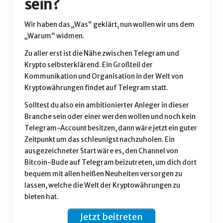
sein?
Wir haben das „Was“ geklärt, nun wollen wir uns dem
„Warum“ widmen.
Zu aller erst ist die Nähe zwischen Telegram und
Krypto selbsterklärend. Ein Großteil der
Kommunikation und Organisation in der Welt von
Kryptowährungen findet auf Telegram statt.
Solltest du also ein ambitionierter Anleger in dieser
Branche sein oder einer werden wollen und noch kein
Telegram-Account besitzen, dann wäre jetzt ein guter
Zeitpunkt um das schleunigst nachzuholen. Ein
ausgezeichneter Start wäre es, den Channel von
Bitcoin-Bude auf Telegram beizutreten, um dich dort
bequem mit allen heißen Neuheiten versorgen zu
lassen, welche die Welt der Kryptowährungen zu
bieten hat.
Jetzt beitreten