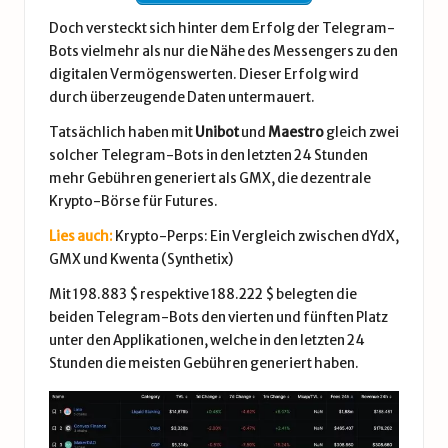
Doch versteckt sich hinter dem Erfolg der Telegram-
Bots vielmehr als nur die Nähe des Messengers zu den
digitalen Vermögenswerten. Dieser Erfolg wird
durch überzeugende Daten untermauert.
Tatsächlich haben mit
Unibot
und
Maestro
gleich zwei
solcher Telegram-Bots in den letzten 24 Stunden
mehr Gebühren generiert als
GMX
, die dezentrale
Krypto-Börse für Futures.
Lies auch:
Krypto-Perps: Ein Vergleich zwischen dYdX,
GMX und Kwenta (Synthetix)
Mit 198.883 $ respektive 188.222 $ belegten die
beiden Telegram-Bots den vierten und fünften Platz
unter den Applikationen, welche in den letzten 24
Stunden die meisten Gebühren generiert haben.