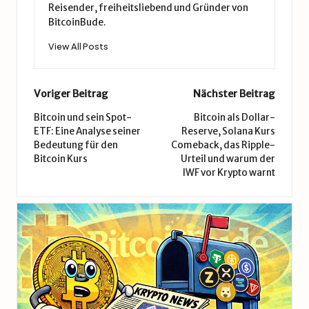
Reisender, freiheitsliebend und Gründer von
BitcoinBude.
View All Posts
Post
Voriger Beitrag
Nächster Beitrag
navigation
Bitcoin und sein Spot-
Bitcoin als Dollar-
ETF: Eine Analyse seiner
Reserve, Solana Kurs
Bedeutung für den
Comeback, das Ripple-
Bitcoin Kurs
Urteil und warum der
IWF vor Krypto warnt