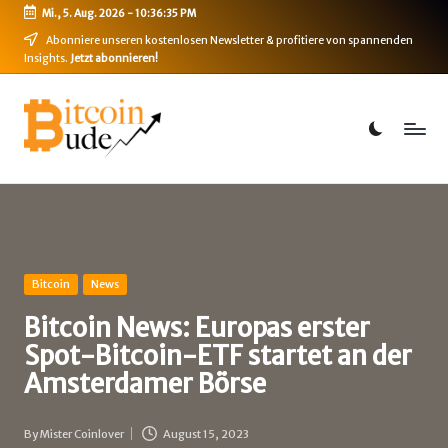
Mi., 5. Aug. 2026
-
10:36:35 PM
Skip
Abonniere unseren kostenlosen Newsletter & profitiere von spannenden
Insights.
Jetzt abonnieren!
to
content
B
Bitcoin,
Ethereum,
i
DeFi
t
&
mehr
c
o
i
Posted
Bitcoin
News
in
n
Bitcoin News: Europas erster
Spot-Bitcoin-ETF startet an der
-
Amsterdamer Börse
B
u
By
Mister Coinlover
August 15, 2023
Posted