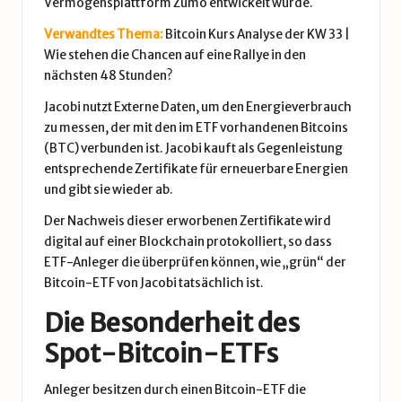
Vermögensplattform Zumo entwickelt wurde.
Verwandtes Thema:
Bitcoin Kurs Analyse der KW 33 |
Wie stehen die Chancen auf eine Rallye in den
nächsten 48 Stunden?
Jacobi nutzt Externe Daten, um den Energieverbrauch
zu messen, der mit den im ETF vorhandenen Bitcoins
(BTC) verbunden ist. Jacobi kauft als Gegenleistung
entsprechende Zertifikate für erneuerbare Energien
und gibt sie wieder ab.
Der Nachweis dieser erworbenen Zertifikate wird
digital auf einer
Blockchain
protokolliert, so dass
ETF-Anleger die überprüfen können, wie „grün“ der
Bitcoin-ETF von Jacobi tatsächlich ist.
Die Besonderheit des
Spot-Bitcoin-ETFs
Anleger besitzen durch einen Bitcoin-ETF die