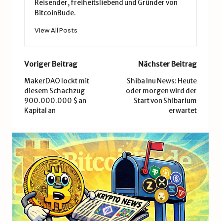
Reisender, freiheitsliebend und Gründer von
BitcoinBude.
View All Posts
Post
Voriger Beitrag
Nächster Beitrag
navigation
MakerDAO lockt mit
Shiba Inu News: Heute
diesem Schachzug
oder morgen wird der
900.000.000 $ an
Start von Shibarium
Kapital an
erwartet