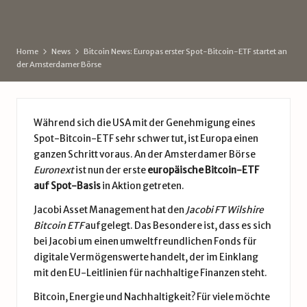
d
by
e
Home
News
Bitcoin News: Europas erster Spot-Bitcoin-ETF startet an
der Amsterdamer Börse
Während sich die USA mit der Genehmigung eines
Spot-Bitcoin-ETF sehr schwer tut, ist Europa einen
ganzen Schritt voraus. An der Amsterdamer Börse
Euronext
ist nun der erste
europäische Bitcoin-ETF
auf Spot-Basis
in Aktion getreten.
Jacobi Asset Management hat den
Jacobi FT Wilshire
Bitcoin ETF
aufgelegt. Das Besondere ist, dass es sich
bei Jacobi um einen umweltfreundlichen Fonds für
digitale Vermögenswerte handelt, der im Einklang
mit den EU-Leitlinien für nachhaltige Finanzen steht.
Bitcoin, Energie und Nachhaltigkeit? Für viele möchte