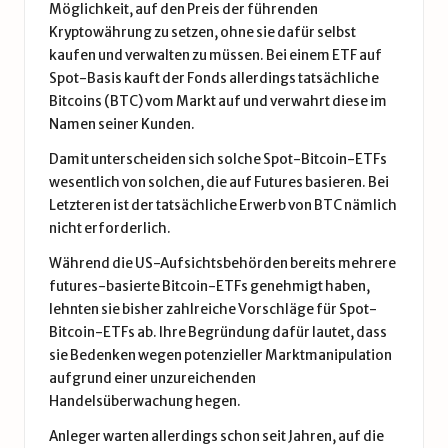
Möglichkeit, auf den Preis der führenden
Kryptowährung zu setzen, ohne sie dafür selbst
kaufen und verwalten zu müssen. Bei einem ETF auf
Spot-Basis kauft der Fonds allerdings tatsächliche
Bitcoins (BTC) vom Markt auf und verwahrt diese im
Namen seiner Kunden.
Damit unterscheiden sich solche Spot-Bitcoin-ETFs
wesentlich von solchen, die auf Futures basieren. Bei
Letzteren ist der tatsächliche Erwerb von BTC nämlich
nicht erforderlich.
Während die US-Aufsichtsbehörden bereits mehrere
futures-basierte Bitcoin-ETFs genehmigt haben,
lehnten sie bisher zahlreiche Vorschläge für Spot-
Bitcoin-ETFs ab. Ihre Begründung dafür lautet, dass
sie Bedenken wegen potenzieller Marktmanipulation
aufgrund einer unzureichenden
Handelsüberwachung hegen.
Anleger warten allerdings schon seit Jahren, auf die