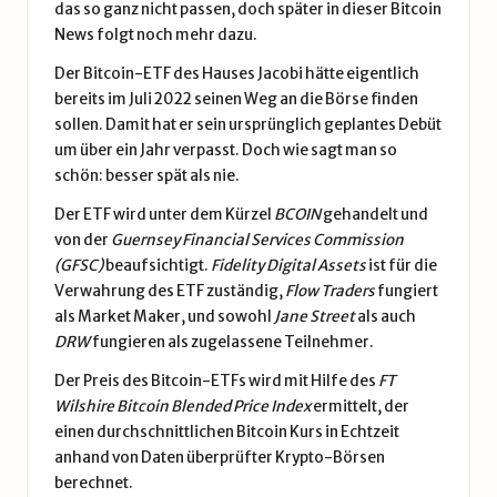
das so ganz nicht passen, doch später in dieser Bitcoin
News folgt noch mehr dazu.
Der Bitcoin-ETF des Hauses Jacobi hätte eigentlich
bereits im Juli 2022 seinen Weg an die Börse finden
sollen. Damit hat er sein ursprünglich geplantes Debüt
um über ein Jahr verpasst. Doch wie sagt man so
schön: besser spät als nie.
Der ETF wird unter dem Kürzel
BCOIN
gehandelt und
von der
Guernsey Financial Services Commission
(GFSC)
beaufsichtigt.
Fidelity Digital Assets
ist für die
Verwahrung des ETF zuständig,
Flow Traders
fungiert
als Market Maker, und sowohl
Jane Street
als auch
DRW
fungieren als zugelassene Teilnehmer.
Der Preis des Bitcoin-ETFs wird mit Hilfe des
FT
Wilshire Bitcoin Blended Price Index
ermittelt, der
einen durchschnittlichen
Bitcoin Kurs
in Echtzeit
anhand von Daten überprüfter
Krypto-Börsen
berechnet.