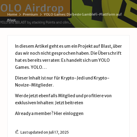
d
e
Home
Premium
YOLO Games: Die beste GambleFi-Plattform auf
Blast
In diesem Artikel geht es um ein Projekt auf Blast, über
das wir noch nicht gesprochen haben. Die Überschrift
hat es bereits verraten: Es handelt sich um YOLO
Games. YOLO…
Dieser Inhalt ist nur für Krypto-Jedi und Krypto-
Novize-Mitglieder.
Werde jetzt ebenfalls Mitglied und profitiere von
exklusiven Inhalten:
Jetzt beitreten
Already a member?
Hier einloggen
Last updated on Juli 17, 2025