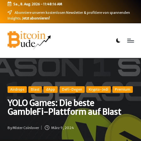
Sa., 8. Aug. 2026
-
11:48:16 AM
Skip
Abonniere unseren kostenlosen Newsletter & profitiere von spannenden
Insights.
Jetzt abonnieren!
to
content
B
Bitcoin,
Ethereum,
i
DeFi
t
&
mehr
c
o
i
Posted
Airdrops
Blast
dApp
DeFi-Degen
Krypto-Jedi
Premium
in
n
YOLO Games: Die beste
GambleFi-Plattform auf Blast
-
B
By
Mister Coinlover
März 9, 2024
Posted
u
by