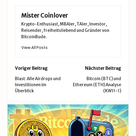
Mister Coinlover
Krypto-Enthusiast, MBAler, TAler, Investor,
Reisender, freiheitsliebend und Gründer von
BitcoinBude.
View All Posts
Post
Voriger Beitrag
Nächster Beitrag
navigation
Blast: Alle Airdrops und
Bitcoin (BTC) und
Investitionen im
Ethereum (ETH) Analyse
Überblick
(KW11-1)