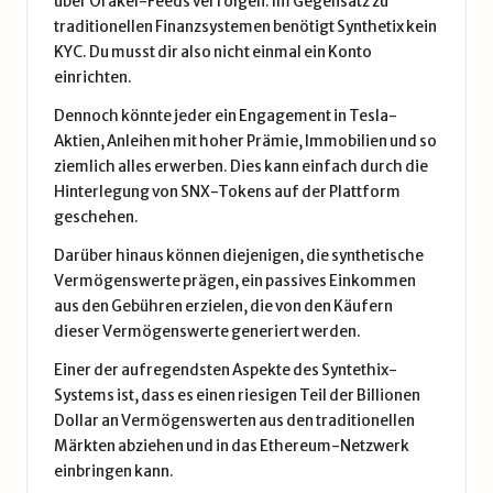
über Orakel-Feeds verfolgen. Im Gegensatz zu
traditionellen Finanzsystemen benötigt Synthetix kein
KYC. Du musst dir also nicht einmal ein Konto
einrichten.
Dennoch könnte jeder ein Engagement in Tesla-
Aktien, Anleihen mit hoher Prämie, Immobilien und so
ziemlich alles erwerben. Dies kann einfach durch die
Hinterlegung von SNX-Tokens auf der Plattform
geschehen.
Darüber hinaus können diejenigen, die synthetische
Vermögenswerte prägen, ein passives Einkommen
aus den Gebühren erzielen, die von den Käufern
dieser Vermögenswerte generiert werden.
Einer der aufregendsten Aspekte des Syntethix-
Systems ist, dass es einen riesigen Teil der Billionen
Dollar an Vermögenswerten aus den traditionellen
Märkten abziehen und in das Ethereum-Netzwerk
einbringen kann.