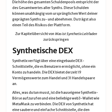
Die höhe des gesamten Schuldenpools entspricht der
des Gesamtwertes aller Synths. Diese Schulden
können unabhängig vom ursprünglichen Wert deiner
geprägten Synths zu- und abnehmen. Du trägst also
einen Teil des Risikos der Plattform.
Zur Kapitelübersicht von
Was ist Synthetix Leitfaden
zurückspringen
Synthetische DEX
Synthetix verfügt über eine eingebaute DEX-
Schnittstelle, die es Benutzern ermöglicht, ohne ein
Konto zu handeln. Die DEX bietet derzeit 19
Vermögenswerte zum Handel und 31 Handelspaare
an.
Alles, was du tun musst, ist die hauseigene
Synthetix-
Börse
aufzurufen und eine beliebige web3-Wallet wie
MetaMask zu verbinden. Die DEX von Synthetix hat
eine saubere und einfache Schnittstelle, die den