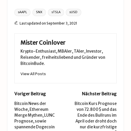
Tags:
sAAPL
SNX
sTSLA
sUSD
Last updated on September 3, 2021
Mister Coinlover
Krypto-Enthusiast, MBAler, TAler, Investor,
Reisender, freiheitsliebend und Gründer von
BitcoinBude.
View All Posts
Post
Voriger Beitrag
Nächster Beitrag
navigation
Bitcoin News der
Bitcoin Kurs Prognose
Woche, Ethereum
von 72.800$ und das
Merge Mythen, LUNC
Ende des Bullruns im
Prognose, sowie
April oder droht doch
spannende Dogecoin
nur die kurzfristige