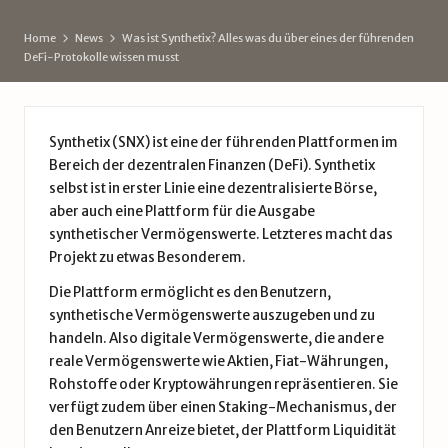
d
Home
News
Was ist Synthetix? Alles was du über eines der führenden
e
DeFi-Protokolle wissen musst
Synthetix (SNX) ist eine der führenden Plattformen im
Bereich der
dezentralen Finanzen
(
DeFi
). Synthetix
selbst ist in erster Linie eine dezentralisierte Börse,
aber auch eine Plattform für die Ausgabe
synthetischer Vermögenswerte. Letzteres macht das
Projekt zu etwas Besonderem.
Die Plattform ermöglicht es den Benutzern,
synthetische Vermögenswerte auszugeben und zu
handeln. Also digitale Vermögenswerte, die andere
reale Vermögenswerte wie Aktien, Fiat-Währungen,
Rohstoffe oder Kryptowährungen repräsentieren. Sie
verfügt zudem über einen Staking-Mechanismus, der
den Benutzern Anreize bietet, der Plattform Liquidität