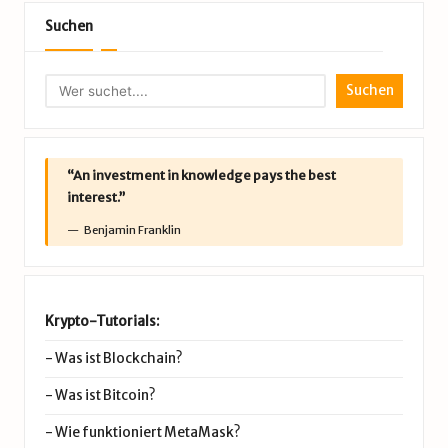
Suchen
Suchen
“An investment in knowledge pays the best
interest.”
Benjamin Franklin
Krypto-Tutorials:
-
Was ist Blockchain?
-
Was ist Bitcoin?
-
Wie funktioniert MetaMask?