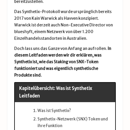
bereitzustellen.
Das Synthetix-Protokoll wurde ursprünglich bereits
2017 von Kain Warwick als Havven konzipiert.
Warwick ist derzeit auch Non-Executive Director von
blueshyft, einem Netzwerk von über 1.200
Einzelhandelsstandorten in Australien.
Doch lass uns das Ganze von Anfang an aufrollen.
In
diesem Leitfaden werden wir dir erklären, was
Synthetix ist, wie das Staking von SNX-Token
funktioniert und was eigentlich synthetische
Produkte sind.
Kapitelübersicht: Was ist Synthetix
Leitfaden
Was ist Synthetix?
Synthetix-Netzwerk (SNX) Token und
ihre Funktion