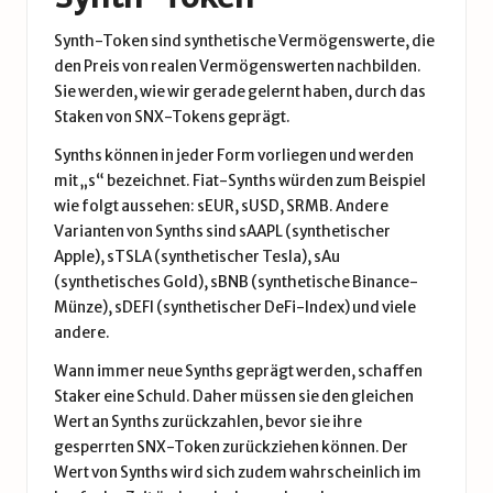
Synth-Token sind synthetische Vermögenswerte, die
den Preis von realen Vermögenswerten nachbilden.
Sie werden, wie wir gerade gelernt haben, durch das
Staken von SNX-Tokens geprägt.
Synths können in jeder Form vorliegen und werden
mit „s“ bezeichnet. Fiat-Synths würden zum Beispiel
wie folgt aussehen: sEUR, sUSD, SRMB. Andere
Varianten von Synths sind sAAPL (synthetischer
Apple), sTSLA (synthetischer Tesla), sAu
(synthetisches Gold), sBNB (synthetische Binance-
Münze), sDEFI (synthetischer DeFi-Index) und viele
andere.
Wann immer neue Synths geprägt werden, schaffen
Staker eine Schuld. Daher müssen sie den gleichen
Wert an Synths zurückzahlen, bevor sie ihre
gesperrten SNX-Token zurückziehen können. Der
Wert von Synths wird sich zudem wahrscheinlich im