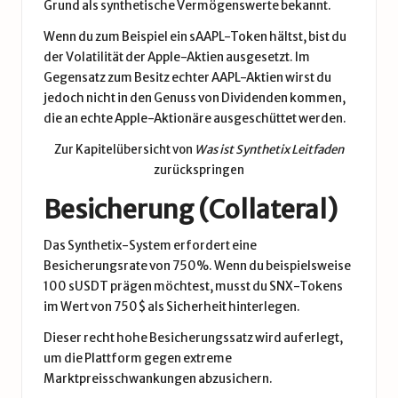
Grund als synthetische Vermögenswerte bekannt.
Wenn du zum Beispiel ein sAAPL-Token hältst, bist du
der Volatilität der Apple-Aktien ausgesetzt. Im
Gegensatz zum Besitz echter AAPL-Aktien wirst du
jedoch nicht in den Genuss von Dividenden kommen,
die an echte Apple-Aktionäre ausgeschüttet werden.
Zur Kapitelübersicht von
Was ist Synthetix Leitfaden
zurückspringen
Besicherung (Collateral)
Das Synthetix-System erfordert eine
Besicherungsrate von 750%. Wenn du beispielsweise
100 sUSDT prägen möchtest, musst du SNX-Tokens
im Wert von 750$ als Sicherheit hinterlegen.
Dieser recht hohe Besicherungssatz wird auferlegt,
um die Plattform gegen extreme
Marktpreisschwankungen abzusichern.