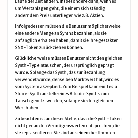
Laufe der Zeit ändern. Insbesondere dann, wenn es
um Wertanlagen geht, die einem sich ständig
änderndem Preis unterliegen wie z.B. Aktien.
Infolgedessen müssen die Benutzer möglicherweise
eine andere Menge an Synths bezahlen, als sie
anfänglich erhalten haben, damit sie ihre gestakten
SNX-Token zurückziehen können.
Glücklicherweise müssen Benutzer nicht den gleichen
Synth-Typ eintauschen, der ursprünglich geprägt
wurde. Solange das Synth, das zur Bezahlung
verwendet wurde, denselben Marktwert hat, wird es
vom System akzeptiert. Zum Beispiel kann ein Tesla
Share-Synth anstelle eines Bitcoin-Synths zum
Tausch genutzt werden, solange sie den gleichen
Wert haben.
Zu beachten ist an dieser Stelle, dass die Synth-Token
nicht genau den Vermögenswerten entsprechen, die
sie repräsentieren. Sie sind aus einem bestimmten