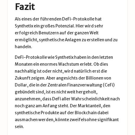
Fazit
Als eines der führenden DeFi-Protokolle hat
Synthetix ein großes Potenzial. Hier wird sehr
erfolgreich Benutzern auf der ganzen Welt
ermöglicht, synthetische Anlagen zu erstellen und zu
handeln.
DeFi-Protokolle wie Synthetix haben in den letzten
Monaten ein enormes Wachstum erlebt. Ob dies
nachhaltig ist oder nicht, wird natürlich erst die
Zukunft zeigen. Aber angesichts der Billionen von
Dollar, die in der Zentralen Finanzverwaltung (CeFi)
gebündelt sind, ist es nicht weit hergeholt,
anzunehmen, dass DeFi aller Wahrscheinlichkeit nach
noch ganz am Anfang steht. Der Marktanteil, den
synthetische Produkte auf der Blockchain dabei
ausmachen werden, könnte zweifelsohne signifikant
sein.