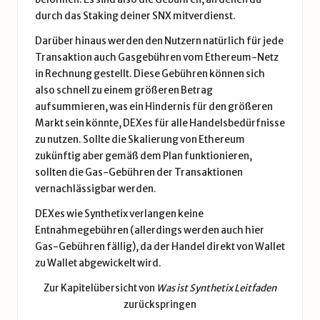
durch das Staking deiner SNX mitverdienst.
Darüber hinaus werden den Nutzern natürlich für jede
Transaktion auch Gasgebühren vom Ethereum-Netz
in Rechnung gestellt. Diese Gebühren können sich
also schnell zu einem größeren Betrag
aufsummieren, was ein Hindernis für den größeren
Markt sein könnte, DEXes für alle Handelsbedürfnisse
zu nutzen. Sollte die Skalierung von Ethereum
zukünftig aber gemäß dem Plan funktionieren,
sollten die Gas-Gebühren der Transaktionen
vernachlässigbar werden.
DEXes wie Synthetix verlangen keine
Entnahmegebühren (allerdings werden auch hier
Gas-Gebühren fällig), da der Handel direkt von Wallet
zu Wallet abgewickelt wird.
Zur Kapitelübersicht von
Was ist Synthetix Leitfaden
zurückspringen