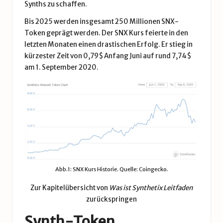
Synths zu schaffen.
Bis 2025 werden insgesamt 250 Millionen SNX-
Token geprägt werden. Der SNX Kurs feierte in den
letzten Monaten einen drastischen Erfolg. Er stieg in
kürzester Zeit von 0,79$ Anfang Juni auf rund 7,74$
am 1. September 2020.
Abb.1: SNX Kurs Historie. Quelle: Coingecko.
Zur Kapitelübersicht von
Was ist Synthetix Leitfaden
zurückspringen
Synth-Token