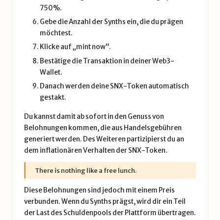
750%.
Gebe die Anzahl der Synths ein, die du prägen
möchtest.
Klicke auf „mint now“.
Bestätige die Transaktion in deiner Web3-
Wallet.
Danach werden deine SNX-Token automatisch
gestakt.
Du kannst damit ab sofort in den Genuss von
Belohnungen kommen, die aus Handelsgebühren
generiert werden. Des Weiteren partizipierst du an
dem inflationären Verhalten der SNX-Token.
There is nothing like a free lunch.
Diese Belohnungen sind jedoch mit einem Preis
verbunden. Wenn du Synths prägst, wird dir ein Teil
der Last des Schuldenpools der Plattform übertragen.