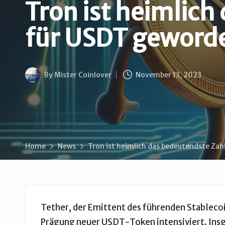
B
Tron ist heimlic
u
für USDT geword
d
e
By
Mister Coinlover
November 13, 2023
Posted
by
Home
News
Tron ist heimlich das bedeutendste Za
Tether, der Emittent des führenden Stablecoi
Prägung neuer USDT-Token intensiviert. Insg