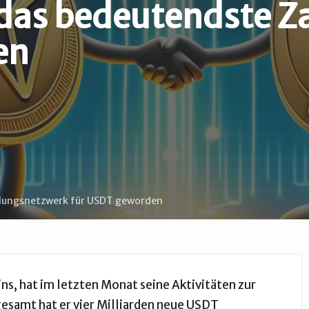
h das bedeutendste 
en
hlungsnetzwerk für USDT geworden
ns, hat im letzten Monat seine Aktivitäten zur
esamt hat er vier Milliarden neue USDT