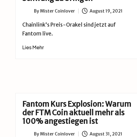
B
u
By
Mister Coinlover
August 19, 2021
Posted
by
Chainlink's Preis-Orakel sind jetzt auf
d
Fantom live.
e
Lies Mehr
Fantom Kurs Explosion: Warum
der FTM Coin aktuell mehr als
100% angestiegen ist
By
Mister Coinlover
August 31, 2021