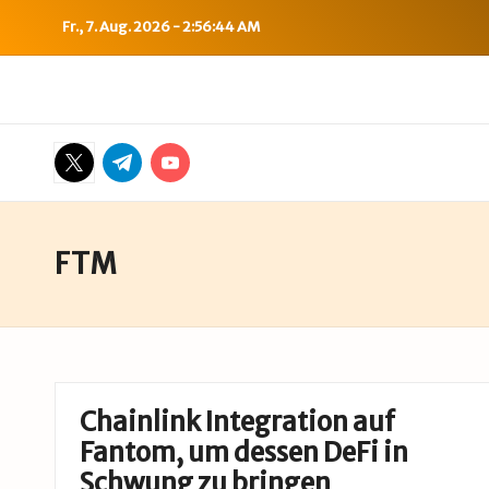
Fr., 7. Aug. 2026
-
2:56:45 AM
Skip
to
B
Bitcoin,
content
Ethereum,
i
Twitter
Telegram
YouTube
DeFi
t
&
mehr
c
FTM
o
i
n
Chainlink Integration auf
-
Fantom, um dessen DeFi in
Schwung zu bringen