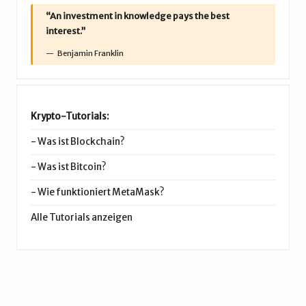
“An investment in knowledge pays the best
interest.”
Benjamin Franklin
Krypto-Tutorials:
-
Was ist Blockchain?
-
Was ist Bitcoin?
-
Wie funktioniert MetaMask?
Alle Tutorials anzeigen