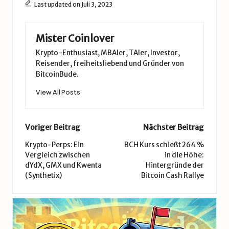
Last updated on Juli 3, 2023
Mister Coinlover
Krypto-Enthusiast, MBAler, TAler, Investor,
Reisender, freiheitsliebend und Gründer von
BitcoinBude.
View All Posts
Post
Voriger Beitrag
Nächster Beitrag
navigation
Krypto-Perps: Ein
BCH Kurs schießt 264 %
Vergleich zwischen
in die Höhe:
dYdX, GMX und Kwenta
Hintergründe der
(Synthetix)
Bitcoin Cash Rallye