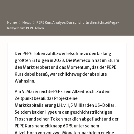
d
by
e
Home
News
PEPE Kurs Analyse: Das spricht für die nächste Mega-
Rallye beim PEPE Token
Der PEPE Token zählt zweifelsohne zu den bislang
größten Erfolgen in 2023. Die Memecoin hat im Sturm
den Markt erobert und das Momentum, das der PEPE
Kurs dabei besaß, war schlichtweg der absolute
Wahnsinn.
Am 5. Mai erreichte PEPE sein Allzeithoch. Zu dem
Zeitpunkt besaß das Projekt eine
Marktkapitalisierung i.H.v. 1,5 Milliarden US-Dollar.
Seitdem ist der Hype um den geschichtsträchtigen
Frosch und seinen Token merklich abgeflacht und der
PEPE Kurs handelt knapp 60 % unter seinem
Allzeithoch von vor zwei Monaten, nachdem er eine