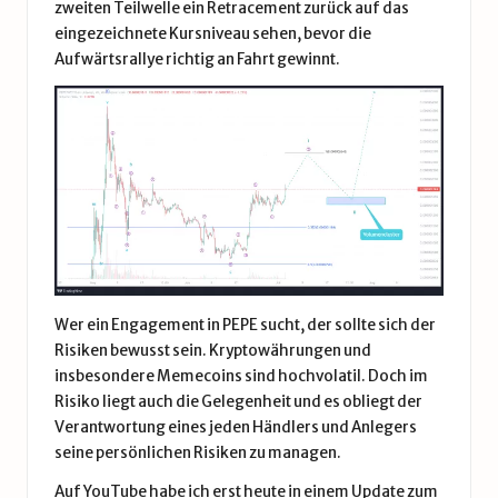
zweiten Teilwelle ein Retracement zurück auf das
eingezeichnete Kursniveau sehen, bevor die
Aufwärtsrallye richtig an Fahrt gewinnt.
Wer ein Engagement in PEPE sucht, der sollte sich der
Risiken bewusst sein. Kryptowährungen und
insbesondere Memecoins sind hochvolatil. Doch im
Risiko liegt auch die Gelegenheit und es obliegt der
Verantwortung eines jeden Händlers und Anlegers
seine persönlichen Risiken zu managen.
Auf YouTube habe ich erst heute in einem Update zum