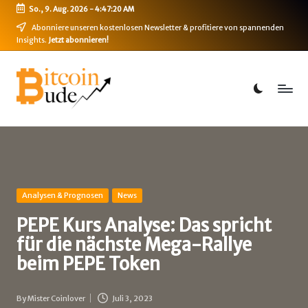
So., 9. Aug. 2026
-
4:47:20 AM
Skip
Abonniere unseren kostenlosen Newsletter & profitiere von spannenden
Insights.
Jetzt abonnieren!
to
content
B
Bitcoin,
Ethereum,
i
DeFi
t
&
mehr
c
o
i
Posted
Analysen & Prognosen
News
in
n
PEPE Kurs Analyse: Das spricht
für die nächste Mega-Rallye
-
beim PEPE Token
B
u
By
Mister Coinlover
Juli 3, 2023
Posted