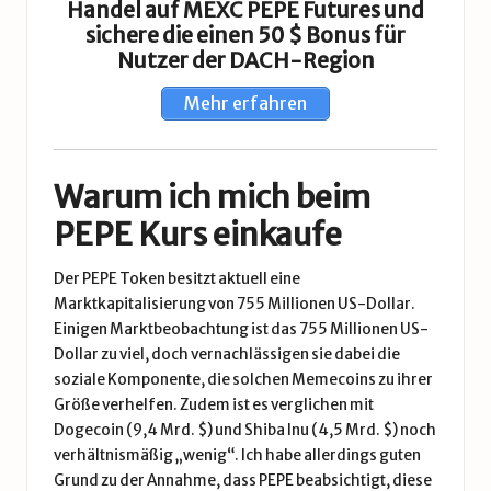
Handel auf MEXC PEPE Futures und
sichere die einen 50 $ Bonus für
Nutzer der DACH-Region
Mehr erfahren
Warum ich mich beim
PEPE Kurs einkaufe
Der PEPE Token besitzt aktuell eine
Marktkapitalisierung von 755 Millionen US-Dollar.
Einigen Marktbeobachtung ist das 755 Millionen US-
Dollar zu viel, doch vernachlässigen sie dabei die
soziale Komponente, die solchen Memecoins zu ihrer
Größe verhelfen. Zudem ist es verglichen mit
Dogecoin (9,4 Mrd. $) und Shiba Inu (4,5 Mrd. $) noch
verhältnismäßig „wenig“. Ich habe allerdings guten
Grund zu der Annahme, dass PEPE beabsichtigt, diese