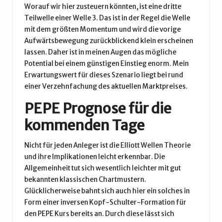
Worauf wir hier zusteuern könnten, ist eine dritte
Teilwelle einer Welle 3. Das ist in der Regel die Welle
mit dem größten Momentum und wird die vorige
Aufwärtsbewegung zurückblickend klein erscheinen
lassen. Daher ist in meinen Augen das mögliche
Potential bei einem günstigen Einstieg enorm. Mein
Erwartungswert für dieses Szenario liegt bei rund
einer Verzehnfachung des aktuellen Marktpreises.
PEPE Prognose für die
kommenden Tage
Nicht für jeden Anleger ist die Elliott Wellen Theorie
und ihre Implikationen leicht erkennbar. Die
Allgemeinheit tut sich wesentlich leichter mit gut
bekannten
klassischen Chartmustern
.
Glücklicherweise bahnt sich auch hier ein solches in
Form einer
inversen Kopf-Schulter-Formation
für
den PEPE Kurs bereits an. Durch diese lässt sich