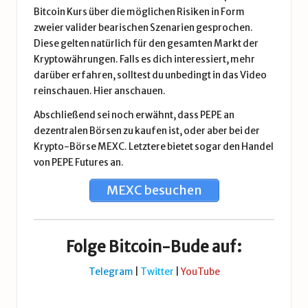
Bitcoin Kurs über die möglichen Risiken in Form
zweier valider bearischen Szenarien gesprochen.
Diese gelten natürlich für den gesamten Markt der
Kryptowährungen. Falls es dich interessiert, mehr
darüber erfahren, solltest du unbedingt in das Video
reinschauen.
Hier anschauen.
Abschließend sei noch erwähnt, dass PEPE an
dezentralen Börsen zu kaufen ist, oder aber bei der
Krypto-Börse MEXC
. Letztere bietet sogar den Handel
von PEPE Futures an.
MEXC besuchen
Folge Bitcoin-Bude auf:
Telegram
|
Twitter
|
YouTube