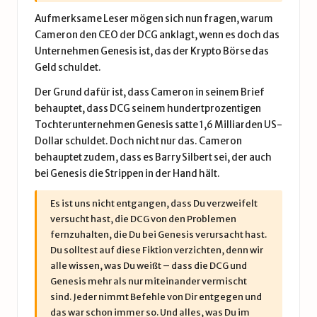
Aufmerksame Leser mögen sich nun fragen, warum
Cameron den CEO der DCG anklagt, wenn es doch das
Unternehmen Genesis ist, das der Krypto Börse das
Geld schuldet.
Der Grund dafür ist, dass Cameron in seinem Brief
behauptet, dass DCG seinem hundertprozentigen
Tochterunternehmen Genesis satte 1,6 Milliarden US-
Dollar schuldet. Doch nicht nur das. Cameron
behauptet zudem, dass es Barry Silbert sei, der auch
bei Genesis die Strippen in der Hand hält.
Es ist uns nicht entgangen, dass Du verzweifelt
versucht hast, die DCG von den Problemen
fernzuhalten, die Du bei Genesis verursacht hast.
Du solltest auf diese Fiktion verzichten, denn wir
alle wissen, was Du weißt – dass die DCG und
Genesis mehr als nur miteinander vermischt
sind. Jeder nimmt Befehle von Dir entgegen und
das war schon immer so. Und alles, was Du im