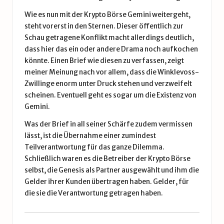
Wie es nun mit der Krypto Börse Gemini weitergeht,
steht vorerst in den Sternen. Dieser öffentlich zur
Schau getragene Konflikt macht allerdings deutlich,
dass hier das ein oder andere Drama noch aufkochen
könnte. Einen Brief wie diesen zu verfassen, zeigt
meiner Meinung nach vor allem, dass die Winklevoss-
Zwillinge enorm unter Druck stehen und verzweifelt
scheinen. Eventuell geht es sogar um die Existenz von
Gemini.
Was der Brief in all seiner Schärfe zudem vermissen
lässt, ist die Übernahme einer zumindest
Teilverantwortung für das ganze Dilemma.
Schließlich waren es die Betreiber der Krypto Börse
selbst, die Genesis als Partner ausgewählt und ihm die
Gelder ihrer Kunden übertragen haben. Gelder, für
die sie die Verantwortung getragen haben.