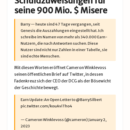
Schuldzuweisungen für
seine 900 Mio. $ Misere
Barry — heute sind 47 Tage vergangen, seit
Genesis die Auszahlungen eingestellt hat. Ich
schreibe im Namen von mehr als 340.000 Earn-
Nutzern, die nach Antworten suchen. Diese
Nutzer sind nicht nur Zahlen in einer Tabelle, sie
sind echte Menschen.
Mit diesen Worten eröffnet Cameron Winklevoss
seinen öffentlichen Brief auf Twitter, in dessen
Fadenkreuz sich der CEO der DCG als der Bösewicht
der Geschichte bewegt.
Earn Update: An Open Letter to
@BarrySilbert
pic.twitter.com/kouAviTho4
— Cameron Winklevoss (@cameron)
January 2,
2023