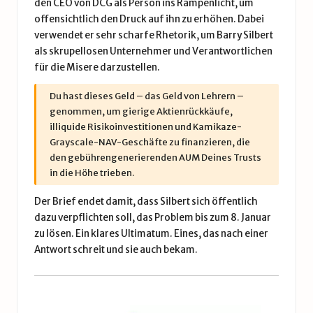
den CEO von DCG als Person ins Rampenlicht, um
offensichtlich den Druck auf ihn zu erhöhen. Dabei
verwendet er sehr scharfe Rhetorik, um Barry Silbert
als skrupellosen Unternehmer und Verantwortlichen
für die Misere darzustellen.
Du hast dieses Geld – das Geld von Lehrern –
genommen, um gierige Aktienrückkäufe,
illiquide Risikoinvestitionen und Kamikaze-
Grayscale-NAV-Geschäfte zu finanzieren, die
den gebührengenerierenden AUM Deines Trusts
in die Höhe trieben.
Der Brief endet damit, dass Silbert sich öffentlich
dazu verpflichten soll, das Problem bis zum 8. Januar
zu lösen. Ein klares Ultimatum. Eines, das nach einer
Antwort schreit und sie auch bekam.