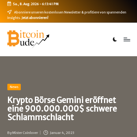
Sa., 8. Aug. 2026
-
6:13:41 PM
Skip
Abonniere unseren kostenlosen Newsletter & profitiere von spannenden
Insights.
Jetzt abonnieren!
to
content
B
Bitcoin,
Ethereum,
i
DeFi
t
&
mehr
c
o
i
Posted
News
in
n
Krypto Börse Gemini eröffnet
eine 900.000.000$ schwere
-
Schlammschlacht
B
u
By
Mister Coinlover
Januar 4, 2023
Posted