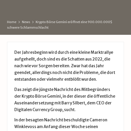
d
by
e
Home
News
Krypto Börse Gemini eröffnet eine 900.000.000$
schwere Schlammschlacht
Der Jahresbeginn wird durch eine kleine Marktrallye
aufgehellt, doch sind es die Schatten aus 2022, die
nach wie vor Sorgen bereiten. Zwar hat das Jahr
geendet, allerdings noch nicht die Probleme, die dort
entstanden oder vielmehr entblößt wurden.
Das zeigt die jüngste Nachricht des Mitbegründers
der Krypto Börse Gemini, in der dieser die öffentliche
Auseinandersetzung mit Barry Silbert, dem CEO der
Digitalen Currency Group, sucht.
In der besagten Nachricht beschuldigte Cameron
Winklevoss am Anfang dieser Woche seinen