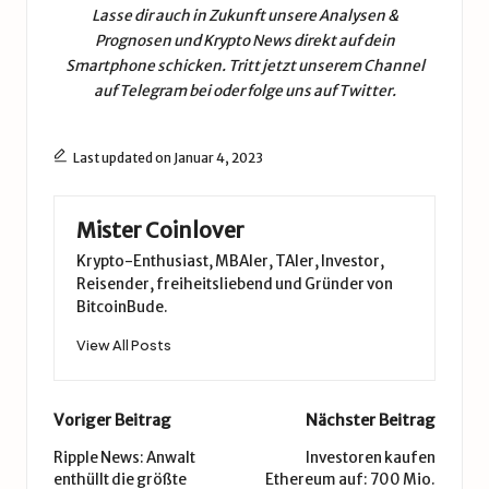
Lasse dir auch in Zukunft unsere
Analysen &
Prognosen
und
Krypto News
direkt auf dein
Smartphone schicken. Tritt jetzt unserem
Channel
auf Telegram
bei oder folge uns auf
Twitter
.
Last updated on Januar 4, 2023
Mister Coinlover
Krypto-Enthusiast, MBAler, TAler, Investor,
Reisender, freiheitsliebend und Gründer von
BitcoinBude.
View All Posts
Post
Voriger Beitrag
Nächster Beitrag
navigation
Ripple News: Anwalt
Investoren kaufen
enthüllt die größte
Ethereum auf: 700 Mio.