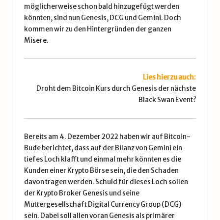
möglicherweise schon bald hinzugefügt werden
könnten, sind nun Genesis, DCG und Gemini. Doch
kommen wir zu den Hintergründen der ganzen
Misere.
Lies hierzu auch:
Droht dem Bitcoin Kurs durch Genesis der nächste
Black Swan Event?
Bereits am 4. Dezember 2022 haben wir auf Bitcoin-
Bude
berichtet
, dass auf der Bilanz von Gemini ein
tiefes Loch klafft und einmal mehr könnten es die
Kunden einer Krypto Börse sein, die den Schaden
davon tragen werden. Schuld für dieses Loch sollen
der Krypto Broker Genesis und seine
Muttergesellschaft Digital Currency Group (DCG)
sein. Dabei soll allen voran Genesis als primärer