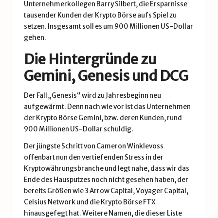
Unternehmerkollegen Barry Silbert, die Ersparnisse
tausender Kunden der Krypto Börse aufs Spiel zu
setzen. Insgesamt soll es um 900 Millionen US-Dollar
gehen.
Die Hintergründe zu
Gemini, Genesis und DCG
Der Fall „Genesis“ wird zu Jahresbeginn neu
aufgewärmt. Denn nach wie vor ist das Unternehmen
der Krypto Börse Gemini, bzw. deren Kunden, rund
900 Millionen US-Dollar schuldig.
Der jüngste Schritt von Cameron Winklevoss
offenbart nun den vertiefenden Stress in der
Kryptowährungsbranche und legt nahe, dass wir das
Ende des Hausputzes noch nicht gesehen haben, der
bereits Größen wie 3 Arrow Capital, Voyager Capital,
Celsius Network und die Krypto Börse FTX
hinausgefegt hat. Weitere Namen, die dieser Liste