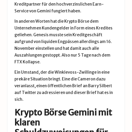
Kreditpartner für den hochverzinslichen Earn-
Service von Gemini fungiert haben.
In anderen Worten hat die Krypto Börse dem
Unternehmen Kundengelder in Form eines Kredites
geliehen. Genesis musste sein Kreditgeschäft
aufgrund von liquiden Engpässen allerdings am 16.
November einstellen und hat damit auch alle
Auszahlungen gestoppt. Also nur 5 Tage nach dem
FTX Kollapse
.
Ein Umstand, der die Winklevoss-Zwillinge in eine
prekäre Situation bringt. Eine die Cameron dazu
veranlasst, einen öffentlichen Brief an Barry Silbert
auf Twitter zu adressieren und dieser Brief hat es in
sich.
Krypto Börse Gemini mit
klaren