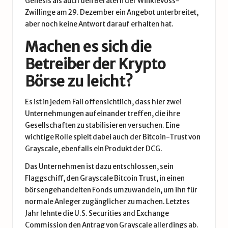
Genesis als auch den Beratern der Winklevoss-
Zwillinge am 29. Dezember ein Angebot unterbreitet,
aber noch keine Antwort darauf erhalten hat.
Machen es sich die
Betreiber der Krypto
Börse zu leicht?
Es ist in jedem Fall offensichtlich, dass hier zwei
Unternehmungen aufeinander treffen, die ihre
Gesellschaften zu stabilisieren versuchen. Eine
wichtige Rolle spielt dabei auch der Bitcoin-Trust von
Grayscale, ebenfalls ein Produkt der DCG.
Das Unternehmen ist dazu entschlossen, sein
Flaggschiff, den Grayscale Bitcoin Trust, in einen
börsengehandelten Fonds umzuwandeln, um ihn für
normale Anleger zugänglicher zu machen. Letztes
Jahr lehnte die U.S. Securities and Exchange
Commission den Antrag von Grayscale allerdings ab.