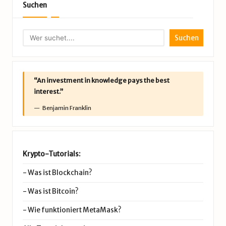
Suchen
Suchen
“An investment in knowledge pays the best
interest.”
Benjamin Franklin
Krypto-Tutorials:
-
Was ist Blockchain?
-
Was ist Bitcoin?
-
Wie funktioniert MetaMask?