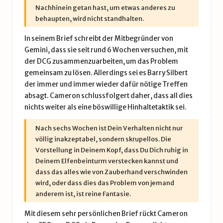
Nachhinein getan hast, um etwas anderes zu
behaupten, wird nicht standhalten.
In seinem Brief schreibt der Mitbegründer von
Gemini, dass sie seit rund 6 Wochen versuchen, mit
der DCG zusammenzuarbeiten, um das Problem
gemeinsam zu lösen. Allerdings sei es Barry Silbert
der immer und immer wieder dafür nötige Treffen
absagt. Cameron schlussfolgert daher, dass all dies
nichts weiter als eine böswillige Hinhaltetaktik sei.
Nach sechs Wochen ist Dein Verhalten nicht nur
völlig inakzeptabel, sondern skrupellos. Die
Vorstellung in Deinem Kopf, dass Du Dich ruhig in
Deinem Elfenbeinturm verstecken kannst und
dass das alles wie von Zauberhand verschwinden
wird, oder dass dies das Problem von jemand
anderem ist, ist reine Fantasie.
Mit diesem sehr persönlichen Brief rückt Cameron