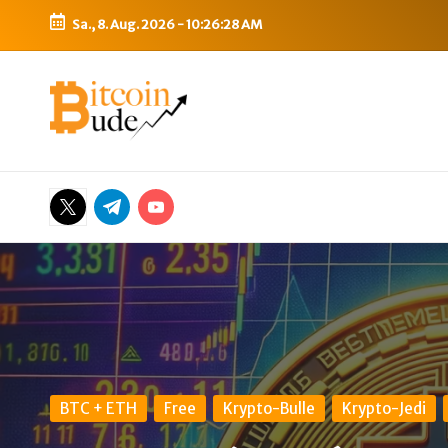
Sa., 8. Aug. 2026
-
10:26:29 AM
Skip
to
B
Bitcoin,
content
Ethereum,
i
DeFi
t
&
Twitter
Telegram
YouTube
mehr
c
o
i
n
-
Posted
BTC + ETH
Free
Krypto-Bulle
Krypto-Jedi
in