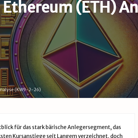
d Ethereum (ETH) A
Analyse (KW9-2-26)
tblick für das stark bärische Anlegersegment, das
rksten Kursanstiege seit Langem verzeichnet, doch