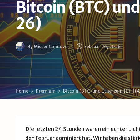
B
Bitcoin (BTC) un
u
26)
d
e
By
Mister Coinlover
Februar 26, 2026
Posted
by
Home
Premium
Bitcoin (BTC) und Ethereum (ETH) 
Die letzten 24 Stunden waren ein echter Lich
den Februar dominiert hat. Wir haben die stä