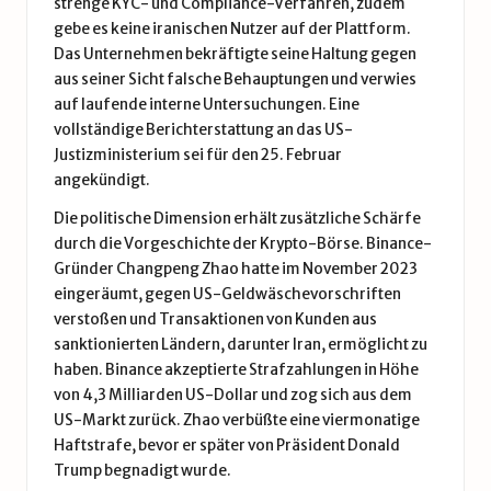
strenge KYC- und Compliance-Verfahren, zudem
gebe es keine iranischen Nutzer auf der Plattform.
Das Unternehmen bekräftigte seine Haltung gegen
aus seiner Sicht falsche Behauptungen und verwies
auf laufende interne Untersuchungen. Eine
vollständige Berichterstattung an das US-
Justizministerium sei für den 25. Februar
angekündigt.
Die politische Dimension erhält zusätzliche Schärfe
durch die Vorgeschichte der Krypto-Börse. Binance-
Gründer Changpeng Zhao hatte im November 2023
eingeräumt, gegen US-Geldwäschevorschriften
verstoßen und Transaktionen von Kunden aus
sanktionierten Ländern, darunter Iran, ermöglicht zu
haben. Binance akzeptierte Strafzahlungen in Höhe
von 4,3 Milliarden US-Dollar und zog sich aus dem
US-Markt zurück. Zhao verbüßte eine viermonatige
Haftstrafe, bevor er später von Präsident Donald
Trump begnadigt wurde.