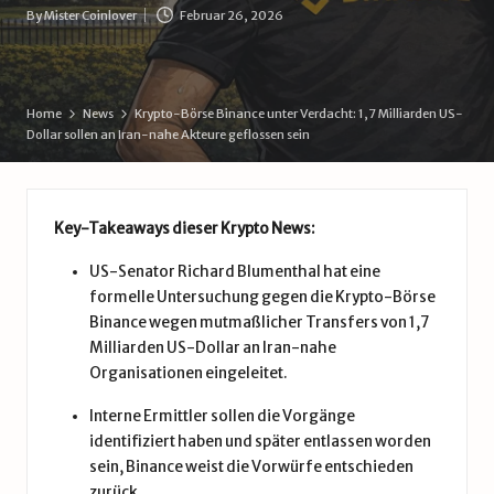
d
By
Mister Coinlover
Februar 26, 2026
Posted
e
by
Home
News
Krypto-Börse Binance unter Verdacht: 1,7 Milliarden US-
Dollar sollen an Iran-nahe Akteure geflossen sein
Key-Takeaways dieser Krypto News:
US-Senator Richard Blumenthal hat eine
formelle Untersuchung gegen die Krypto-Börse
Binance wegen mutmaßlicher Transfers von 1,7
Milliarden US-Dollar an Iran-nahe
Organisationen eingeleitet.
Interne Ermittler sollen die Vorgänge
identifiziert haben und später entlassen worden
sein, Binance weist die Vorwürfe entschieden
zurück.