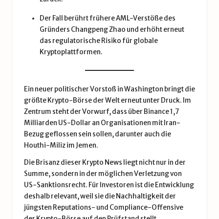
Der Fall berührt frühere AML-Verstöße des
Gründers Changpeng Zhao und erhöht erneut
das regulatorische Risiko für globale
Kryptoplattformen.
Ein neuer politischer Vorstoß in Washington bringt die
größte Krypto-Börse der Welt erneut unter Druck. Im
Zentrum steht der Vorwurf, dass über Binance 1,7
Milliarden US-Dollar an Organisationen mit Iran-
Bezug geflossen sein sollen, darunter auch die
Houthi-Miliz im Jemen.
Die Brisanz dieser Krypto News liegt nicht nur in der
Summe, sondern in der möglichen Verletzung von
US-Sanktionsrecht. Für Investoren ist die Entwicklung
deshalb relevant, weil sie die Nachhaltigkeit der
jüngsten Reputations- und Compliance-Offensive
der Krypto-Börse auf den Prüfstand stellt.