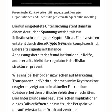
Prozentualer Kontakt seitens Binance zu sanktionierten
Organisationen und Hochrisikogebieten. Bildquelle: Binance Blog
Die nun eingeleitete Untersuchung steht damit in
einem deutlichen Spannungsverhältnis zur
Selbstbeschreibung der Krypto-Börse. Für Investoren
entsteht durch diese
Krypto News
ein komplexes Bild:
Einerseits signalisiert Binance
Anpassungsbereitschaft und institutionelle Reife,
andererseits bleibt das regulatorische Risiko
strukturell präsent.
Wie sensibel Behörden inzwischen auf Marketing,
Transparenz und Verbraucherschutz im Kryptosektor
reagieren, zeigt auch ein aktueller Fall rund um
Coinbase, bei dem britische Behörden einschritten.
Die Hintergründe und regulatorischen Implikationen
dieses Falls eröffnen eine zusätzliche Perspektive
darauf, wie stark der Druck auf zentrale