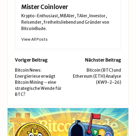
Mister Coinlover
Krypto-Enthusiast, MBAler, TAler, Investor,
Reisender, freiheitsliebend und Gründer von
BitcoinBude.
View All Posts
Post
Voriger Beitrag
Nächster Beitrag
navigation
Bitcoin News:
Bitcoin (BTC) und
Energieriese erwägt
Ethereum (ETH) Analyse
Bitcoin Mining – eine
(KW9-2-26)
strategische Wende für
BTC?