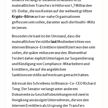
Binance verlangt er detaillierte Auskünfte zu
mutmaßlichen Transfers in Höhe von 1,7 Milliarden
US-Dollar, die von Konten auf der weltweit größten
Krypto-Börse
an Iran-nahe Organisationen
geflossen sein sollen, darunter auch die Houthi-Miliz
im Jemen.
Besonders brisant ist der Umstand, dass die
mutmaßlichen Verstöße
laut
Medienberichten von
internen Binance-Ermittlern identifiziert worden sein
sollen, die später entlassen wurden. Blumenthal
fordert daher explizit Unterlagen zur Suspendierung
und Kündigung von Compliance-Mitarbeitern und
Ermittlern, die auf die angeblichen
Sanktionsverstöße aufmerksam gemacht hatten.
Adressat des Schreibens ist Binance-Co-CEO Richard
Teng. Der Senator verlangt unter anderem
Dokumente zu Geschäftsbeziehungen mit zwei in
Hongkong ansässigen Unternehmen, die von den
internen Ermittlern als Ursprung der Transfers