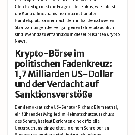
Gleichzeitig rückt die Frage in den Fokus, wie robust
die Kontrollmechanismen internationaler
Handelsplattformen nach den milliardenschweren
Strafzahlungen der vergangenen Jahre tatsächlich
sind. Mehr dazu erfährst du in dieser brisanten Krypto
News.
Krypto-Börse im
politischen Fadenkreuz:
1,7 Milliarden US-Dollar
und der Verdacht auf
Sanktionsverstöße
Der demokratische US-Senator Richard Blumenthal,
ein führendes Mitglied im Heimatschutzausschuss
des Senats, hat
laut
Berichten eine offizielle
Untersuchung eingeleitet. In einem Schreiben an