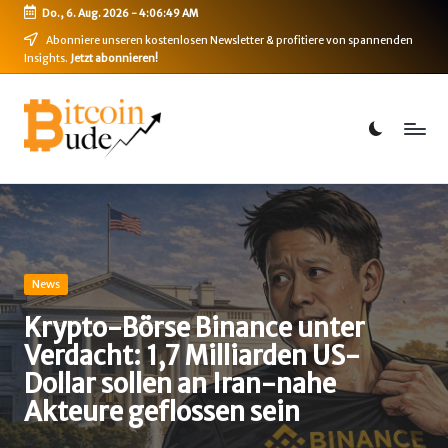
Do., 6. Aug. 2026
-
4:06:50 AM
Skip
Abonniere unseren kostenlosen Newsletter & profitiere von spannenden
Insights.
Jetzt abonnieren!
to
content
B
Bitcoin,
Ethereum,
i
DeFi
t
&
mehr
c
o
i
Posted
News
in
n
Krypto-Börse Binance unter
Verdacht: 1,7 Milliarden US-
-
Dollar sollen an Iran-nahe
B
Akteure geflossen sein
u