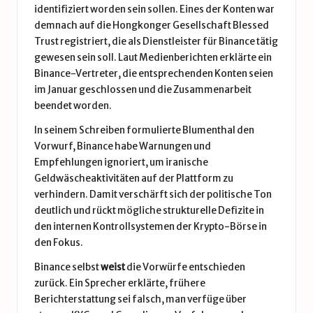
identifiziert worden sein sollen. Eines der Konten war
demnach auf die Hongkonger Gesellschaft Blessed
Trust registriert, die als Dienstleister für Binance tätig
gewesen sein soll. Laut Medienberichten erklärte ein
Binance-Vertreter, die entsprechenden Konten seien
im Januar geschlossen und die Zusammenarbeit
beendet worden.
In seinem Schreiben formulierte Blumenthal den
Vorwurf, Binance habe Warnungen und
Empfehlungen ignoriert, um iranische
Geldwäscheaktivitäten auf der Plattform zu
verhindern. Damit verschärft sich der politische Ton
deutlich und rückt mögliche strukturelle Defizite in
den internen Kontrollsystemen der Krypto-Börse in
den Fokus.
Binance selbst
weist
die Vorwürfe entschieden
zurück. Ein Sprecher erklärte, frühere
Berichterstattung sei falsch, man verfüge über