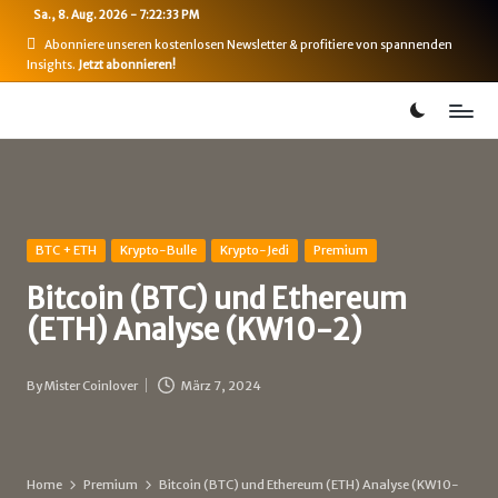
Sa., 8. Aug. 2026
-
7:22:33 PM
Skip
Abonniere unseren kostenlosen Newsletter & profitiere von spannenden
Insights.
Jetzt abonnieren!
to
content
B
Bitcoin,
Ethereum,
i
DeFi
t
&
mehr
c
Posted
BTC + ETH
Krypto-Bulle
Krypto-Jedi
Premium
in
o
Bitcoin (BTC) und Ethereum
i
(ETH) Analyse (KW10-2)
n
By
Mister Coinlover
März 7, 2024
-
Posted
by
B
u
Home
Premium
Bitcoin (BTC) und Ethereum (ETH) Analyse (KW10-