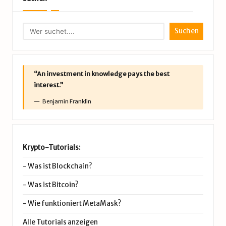
Suchen
“An investment in knowledge pays the best
interest.”
Benjamin Franklin
Krypto-Tutorials:
-
Was ist Blockchain?
-
Was ist Bitcoin?
-
Wie funktioniert MetaMask?
Alle Tutorials anzeigen