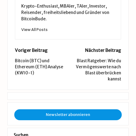
Krypto-Enthusiast, MBAler, TAler, Investor,
Reisender, freiheitsliebend und Gründer von
BitcoinBude.
View All Posts
Post
Voriger Beitrag
Nächster Beitrag
navigation
Bitcoin (BTC) und
Blast Ratgeber: Wie du
Ethereum (ETH) Analyse
Vermögenswerte nach
(KW10-1)
Blast überbrücken
kannst
Newsletter abonnieren
Suchen