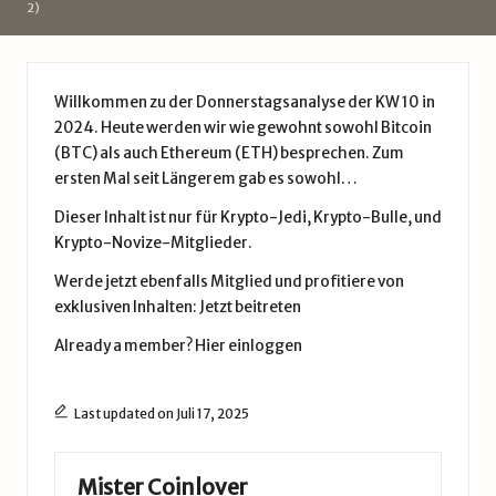
d
2)
e
Willkommen zu der Donnerstagsanalyse der KW 10 in
2024. Heute werden wir wie gewohnt sowohl Bitcoin
(BTC) als auch Ethereum (ETH) besprechen. Zum
ersten Mal seit Längerem gab es sowohl…
Dieser Inhalt ist nur für Krypto-Jedi, Krypto-Bulle, und
Krypto-Novize-Mitglieder.
Werde jetzt ebenfalls Mitglied und profitiere von
exklusiven Inhalten:
Jetzt beitreten
Already a member?
Hier einloggen
Last updated on Juli 17, 2025
Mister Coinlover