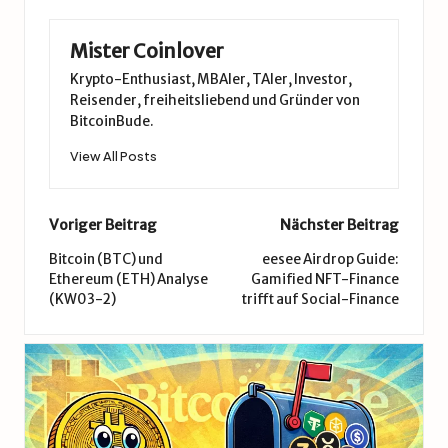
Mister Coinlover
Krypto-Enthusiast, MBAler, TAler, Investor,
Reisender, freiheitsliebend und Gründer von
BitcoinBude.
View All Posts
Post
Voriger Beitrag
Nächster Beitrag
navigation
Bitcoin (BTC) und
eesee Airdrop Guide:
Ethereum (ETH) Analyse
Gamified NFT-Finance
(KW03-2)
trifft auf Social-Finance