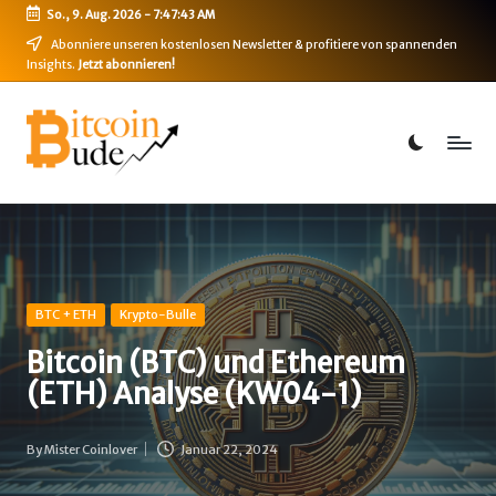
So., 9. Aug. 2026
-
7:47:43 AM
Skip
Abonniere unseren kostenlosen Newsletter & profitiere von spannenden
Insights.
Jetzt abonnieren!
to
content
B
Bitcoin,
Ethereum,
i
DeFi
t
&
mehr
c
o
i
Posted
BTC + ETH
Krypto-Bulle
in
n
Bitcoin (BTC) und Ethereum
(ETH) Analyse (KW04-1)
-
B
By
Mister Coinlover
Januar 22, 2024
Posted
u
by