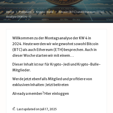
d
e
Home
Premium
Krypto-Bulle
Bitcoin (BTC) und Ethereum (ETH)
Analyse (KW04-1)
Willkommen zu der Montagsanalyse der KW 4 in
2024. Heute werden wir wie gewohnt sowohl Bitcoin
(BTC) als auch Ethereum (ETH) besprechen. Auch in
dieser Woche starten wir mit einem…
Dieser Inhalt ist nur für Krypto-Jedi und Krypto-Bulle-
Mitglieder.
Werde jetzt ebenfalls Mitglied und profitiere von
exklusiven Inhalten:
Jetzt beitreten
Already a member?
Hier einloggen
Last updated on Juli 17, 2025