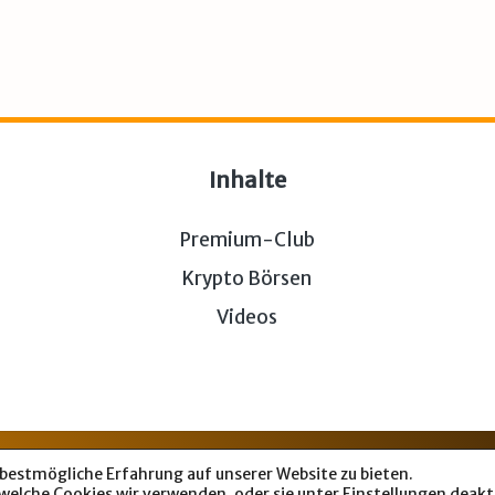
Inhalte
Premium-Club
Krypto Börsen
Videos
sum & Datenschutz
— Bitcoin-Bude © 2026. Von uns fü
 bestmögliche Erfahrung auf unserer Website zu bieten.
welche Cookies wir verwenden, oder sie unter
Einstellungen
deakti