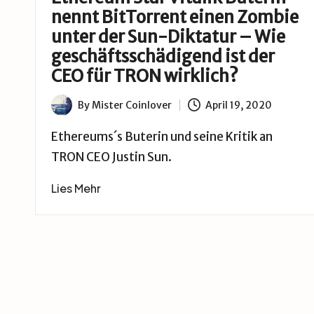
B
nennt BitTorrent einen Zombie
u
unter der Sun-Diktatur – Wie
geschäftsschädigend ist der
d
CEO für TRON wirklich?
e
By
Mister Coinlover
April 19, 2020
Posted
by
Ethereums´s Buterin und seine Kritik an
TRON CEO Justin Sun.
Lies Mehr