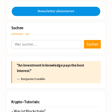
Newsletter abonnieren
Suchen
Suchen
“An investment in knowledge pays the best
interest.”
Benjamin Franklin
Krypto-Tutorials:
-
Was ist Blockchain?