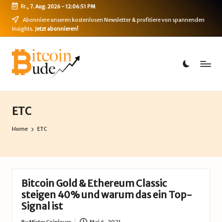
Fr., 7. Aug. 2026
-
12:06:51 PM
Skip
Abonniere unseren kostenlosen Newsletter & profitiere von spannenden
Insights.
Jetzt abonnieren!
to
content
B
Bitcoin,
Ethereum,
i
DeFi
t
&
mehr
c
ETC
o
Home
ETC
i
n
-
Bitcoin Gold & Ethereum Classic
B
steigen 40% und warum das ein Top-
Signal ist
u
By
Mister Coinlover
Mai 6, 2021