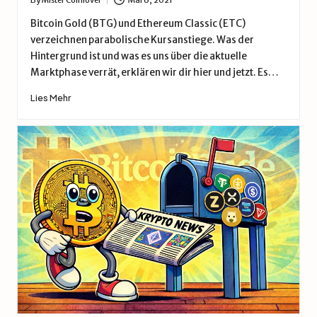
d
Posted
by
Bitcoin Gold (BTG) und Ethereum Classic (ETC)
e
verzeichnen parabolische Kursanstiege. Was der
Hintergrund ist und was es uns über die aktuelle
Marktphase verrät, erklären wir dir hier und jetzt. Es…
Lies Mehr