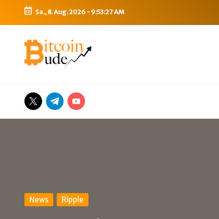
Sa., 8. Aug. 2026
-
9:53:28 AM
Skip
to
B
Bitcoin,
content
Ethereum,
i
DeFi
t
&
Twitter
Telegram
YouTube
mehr
c
o
i
n
-
Posted
News
Ripple
in