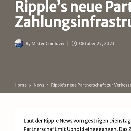
B
Ripple’s neue Par
u
Zahlungsinfrastr
d
e
By
Mister Coinlover
Oktober 25, 2023
Posted
by
Home
News
Ripple’s neue Partnerschaft zur Verbess
Laut der Ripple News vom gestrigen Diensta
Partnerschaft mit Uphold eingegangen. Das Zi