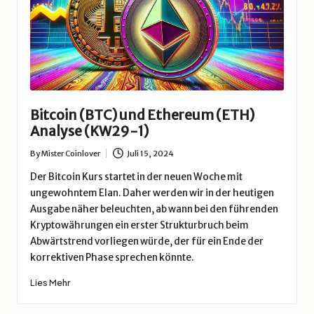
Bitcoin (BTC) und Ethereum (ETH)
Analyse (KW29-1)
By
Mister Coinlover
Juli 15, 2024
Posted
by
Der Bitcoin Kurs startet in der neuen Woche mit
ungewohntem Elan. Daher werden wir in der heutigen
Ausgabe näher beleuchten, ab wann bei den führenden
Kryptowährungen ein erster Strukturbruch beim
Abwärtstrend vorliegen würde, der für ein Ende der
korrektiven Phase sprechen könnte.
Lies Mehr