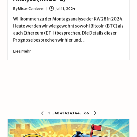
By
Mister Coinlover
Juli 11, 2024
Posted
by
Willkommen zu der Montagsanalyse der KW 28 in 2024.
Heute werden wir wie gewohnt sowohl Bitcoin (BTC) als
auch Ethereum (ETH) besprechen. Die Details dieser
Prognose besprechen wir hier und…
Lies Mehr
Seitennummerierung
1
…
40
41
42
43
44
…
66
VORIGE
NÄCHSTE
SEITE
SEITE
der
Beiträge