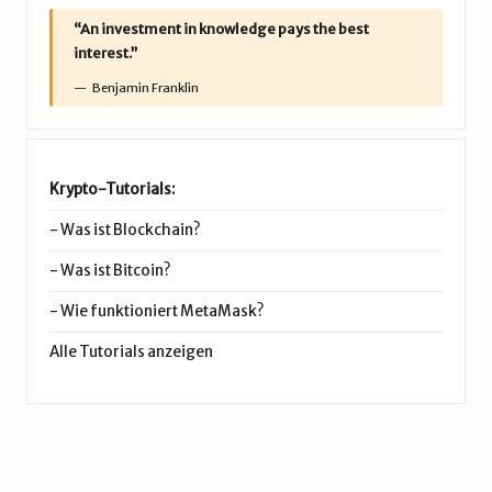
“An investment in knowledge pays the best
interest.”
Benjamin Franklin
Krypto-Tutorials:
-
Was ist Blockchain?
-
Was ist Bitcoin?
-
Wie funktioniert MetaMask?
Alle Tutorials anzeigen