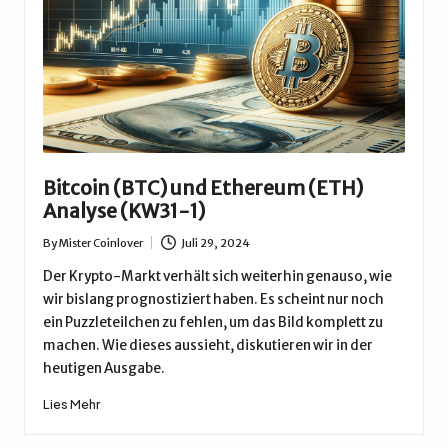
d
e
Bitcoin (BTC) und Ethereum (ETH)
Analyse (KW31-1)
By
Mister Coinlover
Juli 29, 2024
Posted
by
Der Krypto-Markt verhält sich weiterhin genauso, wie
wir bislang prognostiziert haben. Es scheint nur noch
ein Puzzleteilchen zu fehlen, um das Bild komplett zu
machen. Wie dieses aussieht, diskutieren wir in der
heutigen Ausgabe.
Lies Mehr