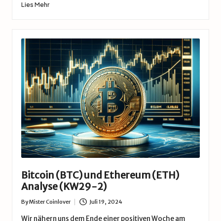
Lies Mehr
Bitcoin (BTC) und Ethereum (ETH)
Analyse (KW29-2)
By
Mister Coinlover
Juli 19, 2024
Posted
by
Wir nähern uns dem Ende einer positiven Woche am