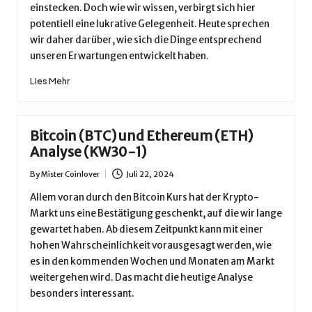
einstecken. Doch wie wir wissen, verbirgt sich hier
potentiell eine lukrative Gelegenheit. Heute sprechen
wir daher darüber, wie sich die Dinge entsprechend
unseren Erwartungen entwickelt haben.
Lies Mehr
Bitcoin (BTC) und Ethereum (ETH)
Analyse (KW30-1)
By
Mister Coinlover
Juli 22, 2024
Posted
by
Allem voran durch den Bitcoin Kurs hat der Krypto-
Markt uns eine Bestätigung geschenkt, auf die wir lange
gewartet haben. Ab diesem Zeitpunkt kann mit einer
hohen Wahrscheinlichkeit vorausgesagt werden, wie
es in den kommenden Wochen und Monaten am Markt
weitergehen wird. Das macht die heutige Analyse
besonders interessant.