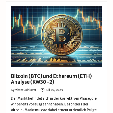
Bitcoin (BTC) und Ethereum (ETH)
Analyse (KW30-2)
By
Mister Coinlover
Juli 25, 2024
Posted
by
Der Markt befindet sich in der korrektiven Phase, die
wir bereits vorausgeahnt haben. Besonders der
Altcoin-Markt musste dabei erneut ordentlich Prügel