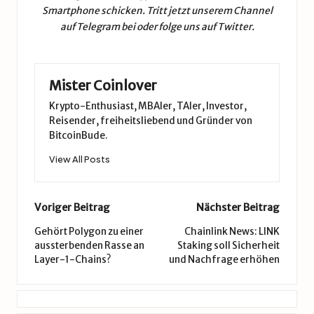
Smartphone schicken. Tritt jetzt unserem
Channel
auf Telegram
bei oder folge uns auf
Twitter
.
Mister Coinlover
Krypto-Enthusiast, MBAler, TAler, Investor,
Reisender, freiheitsliebend und Gründer von
BitcoinBude.
View All Posts
Post
Voriger Beitrag
Nächster Beitrag
navigation
Gehört Polygon zu einer
Chainlink News: LINK
aussterbenden Rasse an
Staking soll Sicherheit
Layer-1-Chains?
und Nachfrage erhöhen