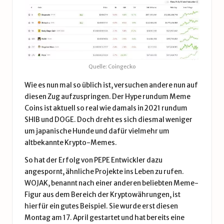
Quelle: Coingecko
Wie es nun mal so üblich ist, versuchen andere nun auf
diesen Zug aufzuspringen. Der Hype rundum Meme
Coins ist aktuell so real wie damals in 2021 rundum
SHIB und DOGE. Doch dreht es sich diesmal weniger
um japanische Hunde und dafür vielmehr um
altbekannte Krypto-Memes.
So hat der Erfolg von PEPE Entwickler dazu
angespornt, ähnliche Projekte ins Leben zu rufen.
WOJAK, benannt nach einer anderen beliebten Meme-
Figur aus dem Bereich der Kryptowährungen, ist
hierfür ein gutes Beispiel. Sie wurde erst diesen
Montag am 17. April gestartet und hat bereits eine