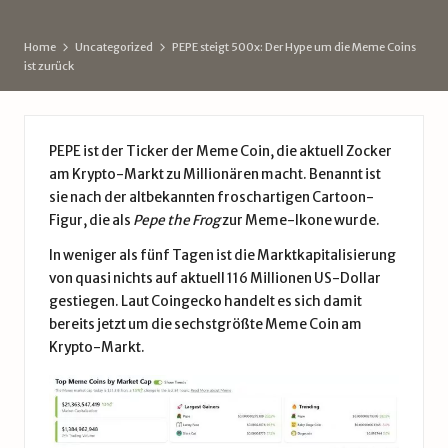
d
e
Home
Uncategorized
PEPE steigt 500x: Der Hype um die Meme Coins
ist zurück
PEPE ist der Ticker der Meme Coin, die aktuell Zocker
am Krypto-Markt zu Millionären macht. Benannt ist
sie nach der altbekannten froschartigen Cartoon-
Figur, die als
Pepe the Frog
zur Meme-Ikone wurde.
In weniger als fünf Tagen ist die Marktkapitalisierung
von quasi nichts auf aktuell 116 Millionen US-Dollar
gestiegen. Laut
Coingecko
handelt es sich damit
bereits jetzt um die sechstgrößte Meme Coin am
Krypto-Markt.