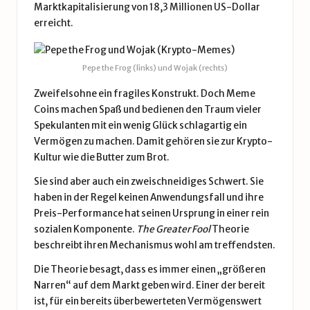
Marktkapitalisierung von 18,3 Millionen US-Dollar
erreicht.
Pepe the Frog (links) und Wojak (rechts)
Zweifelsohne ein fragiles Konstrukt. Doch Meme
Coins machen Spaß und bedienen den Traum vieler
Spekulanten mit ein wenig Glück schlagartig ein
Vermögen zu machen. Damit gehören sie zur Krypto-
Kultur wie die Butter zum Brot.
Sie sind aber auch ein zweischneidiges Schwert. Sie
haben in der Regel keinen Anwendungsfall und ihre
Preis-Performance hat seinen Ursprung in einer rein
sozialen Komponente.
The Greater Fool
Theorie
beschreibt ihren Mechanismus wohl am treffendsten.
Die Theorie besagt, dass es immer einen „größeren
Narren“ auf dem Markt geben wird. Einer der bereit
ist, für ein bereits überbewerteten Vermögenswert