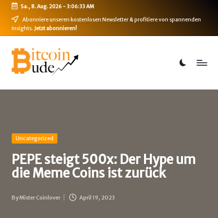
Sa., 8. Aug. 2026
-
3:06:33 AM
Skip
Abonniere unseren kostenlosen Newsletter & profitiere von spannenden
Insights.
Jetzt abonnieren!
to
content
B
Bitcoin,
Ethereum,
i
DeFi
t
&
mehr
c
o
i
Posted
Uncategorized
in
n
PEPE steigt 500x: Der Hype um
die Meme Coins ist zurück
-
B
By
Mister Coinlover
April 19, 2023
Posted
u
by