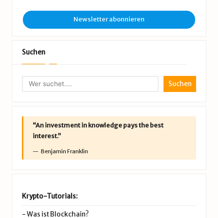
Newsletter abonnieren
Suchen
Suchen
“An investment in knowledge pays the best
interest.”
Benjamin Franklin
Krypto-Tutorials:
-
Was ist Blockchain?