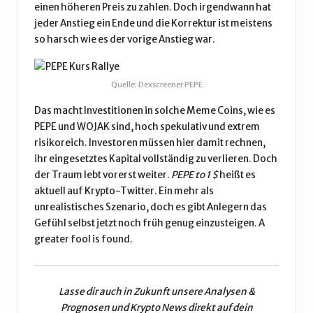
einen höheren Preis zu zahlen. Doch irgendwann hat
jeder Anstieg ein Ende und die Korrektur ist meistens
so harsch wie es der vorige Anstieg war.
Quelle: Dexscreener
PEPE
Das macht Investitionen in solche Meme Coins, wie es
PEPE und WOJAK sind, hoch spekulativ und extrem
risikoreich. Investoren müssen hier damit rechnen,
ihr eingesetztes Kapital vollständig zu verlieren. Doch
der Traum lebt vorerst weiter.
PEPE to 1 $
heißt es
aktuell auf Krypto-Twitter. Ein mehr als
unrealistisches Szenario, doch es gibt Anlegern das
Gefühl selbst jetzt noch früh genug einzusteigen. A
greater fool is found.
Lasse dir auch in Zukunft unsere
Analysen &
Prognosen
und
Krypto News
direkt auf dein