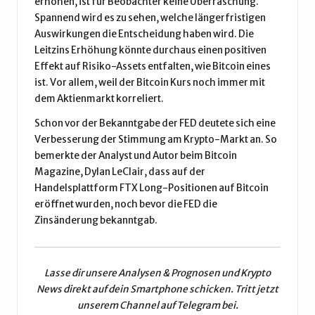
erhöhen, ist für Beobachter keine Überraschung.
Spannend wird es zu sehen, welche längerfristigen
Auswirkungen die Entscheidung haben wird. Die
Leitzins Erhöhung könnte durchaus einen positiven
Effekt auf Risiko-Assets entfalten, wie
Bitcoin
eines
ist. Vor allem, weil der Bitcoin Kurs noch immer mit
dem Aktienmarkt korreliert.
Schon vor der Bekanntgabe der FED deutete sich eine
Verbesserung der Stimmung am Krypto-Markt an. So
bemerkte der Analyst und Autor beim Bitcoin
Magazine,
Dylan LeClair
, dass auf der
Handelsplattform FTX Long-Positionen auf Bitcoin
eröffnet wurden, noch bevor die FED die
Zinsänderung bekanntgab.
Lasse dir unsere
Analysen & Prognosen
und
Krypto
News
direkt auf dein Smartphone schicken. Tritt jetzt
unserem
Channel auf Telegram
bei.