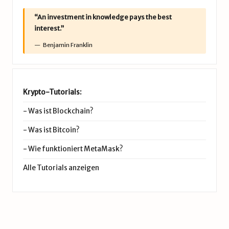
“An investment in knowledge pays the best
interest.”
Benjamin Franklin
Krypto-Tutorials:
-
Was ist Blockchain?
-
Was ist Bitcoin?
-
Wie funktioniert MetaMask?
Alle Tutorials anzeigen