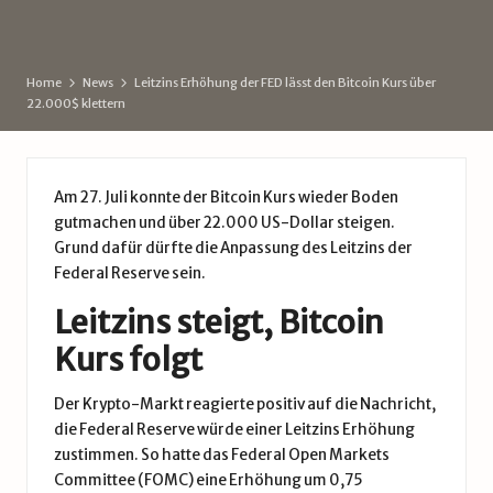
d
by
e
Home
News
Leitzins Erhöhung der FED lässt den Bitcoin Kurs über
22.000$ klettern
Am 27. Juli konnte der Bitcoin Kurs wieder Boden
gutmachen und über 22.000 US-Dollar steigen.
Grund dafür dürfte die Anpassung des Leitzins der
Federal Reserve sein.
Leitzins steigt, Bitcoin
Kurs folgt
Der Krypto-Markt reagierte positiv auf die Nachricht,
die Federal Reserve würde einer Leitzins Erhöhung
zustimmen. So hatte das Federal Open Markets
Committee (FOMC) eine Erhöhung um 0,75