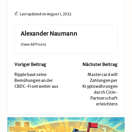
Last updated on August 1, 2022
Alexander Naumann
View All Posts
Post
Voriger Beitrag
Nächster Beitrag
navigation
Ripple baut seine
Mastercard will
Bemühungen an der
Zahlungen per
CBDC-Front weiter aus
Kryptowährungen
durch Cicle-
Partnerschaft
erleichtern