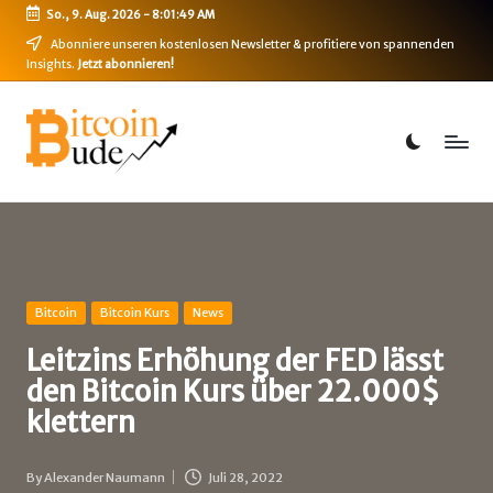
So., 9. Aug. 2026
-
8:01:49 AM
Skip
Abonniere unseren kostenlosen Newsletter & profitiere von spannenden
Insights.
Jetzt abonnieren!
to
content
B
Bitcoin,
Ethereum,
i
DeFi
t
&
mehr
c
o
i
Posted
Bitcoin
Bitcoin Kurs
News
in
n
Leitzins Erhöhung der FED lässt
den Bitcoin Kurs über 22.000$
-
klettern
B
u
By
Alexander Naumann
Juli 28, 2022
Posted