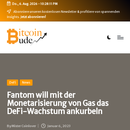
Do., 6. Aug. 2026
-
10:28:12 PM
Skip
Abonniere unseren kostenlosen Newsletter & profitiere von spannenden
Insights.
Jetzt abonnieren!
to
content
B
Bitcoin,
Ethereum,
i
DeFi
t
&
mehr
c
o
i
Posted
DeFi
News
in
n
Fantom will mit der
Monetarisierung von Gas das
-
DeFi-Wachstum ankurbeln
B
u
By
Mister Coinlover
Januar 6, 2023
Posted