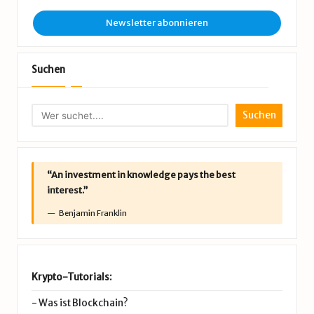
Newsletter abonnieren
Suchen
Suchen
“An investment in knowledge pays the best
interest.”
Benjamin Franklin
Krypto-Tutorials:
-
Was ist Blockchain?