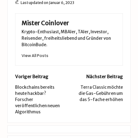
Last updated on Januar 6, 2023
Mister Coinlover
Krypto-Enthusiast, MBAler, TAler, Investor,
Reisender, freiheitsliebend und Gründer von
BitcoinBude.
View All Posts
Post
Voriger Beitrag
Nächster Beitrag
navigation
Blockchains bereits
Terra Classic möchte
heute hackbar?
die Gas-Gebühren um
Forscher
das 5-fache erhöhen
veröffentlichen neuen
Algorithmus