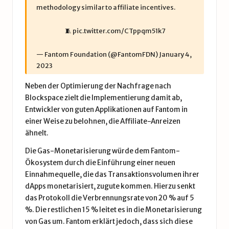
methodology similar to affiliate incentives.
🧵
pic.twitter.com/CTppqm51k7
— Fantom Foundation (@FantomFDN)
January 4,
2023
Neben der Optimierung der Nachfrage nach
Blockspace zielt die Implementierung damit ab,
Entwickler von guten Applikationen auf Fantom in
einer Weise zu belohnen, die Affiliate-Anreizen
ähnelt.
Die Gas-Monetarisierung würde dem Fantom-
Ökosystem durch die Einführung einer neuen
Einnahmequelle, die das Transaktionsvolumen ihrer
dApps monetarisiert, zugute kommen. Hierzu senkt
das Protokoll die Verbrennungsrate von 20 % auf 5
%. Die restlichen 15 % leitet es in die Monetarisierung
von Gas um. Fantom erklärt jedoch, dass sich diese