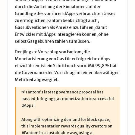
durch die Aufteilung der Einnahmen auf der
Grundlage des von ihren dApps verbrauchten Gases
zu ermöglichen. Fantom beabsichtigt auch,
Gassubventionen als Anreiz einzuführen, damit
Entwickler mit dApps interagieren können, ohne
selbst Gasgebühren zahlen zu müssen.
Der jüngste Vorschlag von Fantom, die
Monetarisierung von Gas für erfolgreiche dApps
einzuführen, ist ein Schritt nach vorn. Mit 99,8 % hat
die Governance den Vorschlag mit einer überwältigen
Mehrheit abgesegnet.
📢 Fantom’s latest governance proposal has
passed, bringing gas monetization to successful
dApps!
Along with optimizing demand for block space,
this implementation rewards quality creators on
#Fantom
in a sustainable way, using a