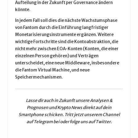
Aufteilung in der Zukunft per Governance ändern
könnte.
In jedem Fall soll dies die nächste Wachstumsphase
von Fantom durch die Einführung langfristiger
Monetarisierungsinstrumente ergänzen. Weitere
wichtige Fortschritte sind die Kontoabstraktion, die
nicht mehr zwischen EOA-Konten (Konten, die einer
einzelnen Person gehören) und Verträgen
unterscheidet, eine neue Middleware, insbesondere
die Fantom Virtual Machine, und neue
Speichermechanismen.
Lasse dir auch in Zukunft unsere
Analysen &
Prognosen
und
Krypto News
direkt auf dein
Smartphone schicken. Tritt jetzt unserem
Channel
auf Telegram
bei oder folge uns auf
Twitter
.