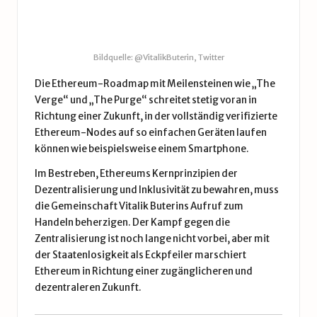
Bildquelle: @VitalikButerin, Twitter
Die Ethereum-Roadmap mit Meilensteinen wie „The
Verge“ und „The Purge“ schreitet stetig voran in
Richtung einer Zukunft, in der vollständig verifizierte
Ethereum-Nodes auf so einfachen Geräten laufen
können wie beispielsweise einem Smartphone.
Im Bestreben, Ethereums Kernprinzipien der
Dezentralisierung und Inklusivität zu bewahren, muss
die Gemeinschaft Vitalik Buterins Aufruf zum
Handeln beherzigen. Der Kampf gegen die
Zentralisierung ist noch lange nicht vorbei, aber mit
der Staatenlosigkeit als Eckpfeiler marschiert
Ethereum in Richtung einer zugänglicheren und
dezentraleren Zukunft.