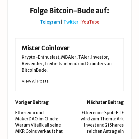
Folge Bitcoin-Bude auf:
Telegram
|
Twitter
|
YouTube
Mister Coinlover
Krypto-Enthusiast, MBAler, TAler, Investor,
Reisender, freiheitsliebend und Gründer von
BitcoinBude.
View All Posts
Post
Voriger Beitrag
Nächster Beitrag
navigation
Ethereum und
Ethereum-Spot-ETF
MakerDAO im Clinch:
wird zum Thema: Ark
Warum Vitalik all seine
Invest und 21Shares
MKR Coins verkauft hat
reichen Antrag ein