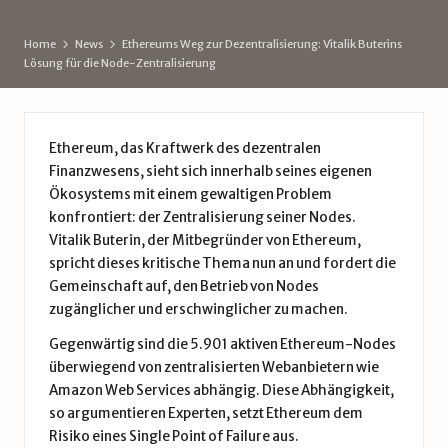
d
e
Home
News
Ethereums Weg zur Dezentralisierung: Vitalik Buterins
Lösung für die Node-Zentralisierung
Ethereum, das Kraftwerk des dezentralen
Finanzwesens, sieht sich innerhalb seines eigenen
Ökosystems mit einem gewaltigen Problem
konfrontiert: der Zentralisierung seiner Nodes.
Vitalik Buterin, der Mitbegründer von Ethereum,
spricht dieses kritische Thema nun an und fordert die
Gemeinschaft auf, den Betrieb von Nodes
zugänglicher und erschwinglicher zu machen.
Gegenwärtig sind die 5.901 aktiven Ethereum-Nodes
überwiegend von zentralisierten Webanbietern wie
Amazon Web Services abhängig. Diese Abhängigkeit,
so argumentieren Experten, setzt
Ethereum
dem
Risiko eines Single Point of Failure aus.