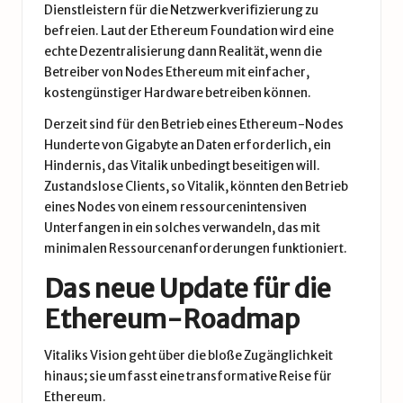
Dienstleistern für die Netzwerkverifizierung zu
befreien.
Laut
der Ethereum Foundation wird eine
echte Dezentralisierung dann Realität, wenn die
Betreiber von Nodes Ethereum mit einfacher,
kostengünstiger Hardware betreiben können.
Derzeit sind für den Betrieb eines Ethereum-Nodes
Hunderte von Gigabyte an Daten erforderlich, ein
Hindernis, das Vitalik unbedingt beseitigen will.
Zustandslose Clients, so Vitalik, könnten den Betrieb
eines Nodes von einem ressourcenintensiven
Unterfangen in ein solches verwandeln, das mit
minimalen Ressourcenanforderungen funktioniert.
Das neue Update für die
Ethereum-Roadmap
Vitaliks Vision geht über die bloße Zugänglichkeit
hinaus; sie umfasst eine transformative Reise für
Ethereum.