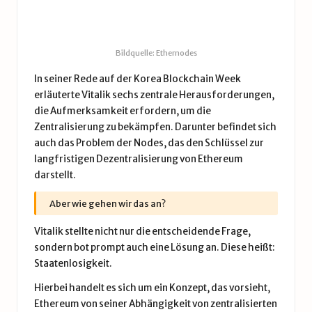
Bildquelle: Ethernodes
In seiner Rede auf der Korea Blockchain Week
erläuterte Vitalik sechs zentrale Herausforderungen,
die Aufmerksamkeit erfordern, um die
Zentralisierung zu bekämpfen. Darunter befindet sich
auch das Problem der Nodes, das den Schlüssel zur
langfristigen Dezentralisierung von Ethereum
darstellt.
Aber wie gehen wir das an?
Vitalik stellte nicht nur die entscheidende Frage,
sondern bot prompt auch eine Lösung an. Diese heißt:
Staatenlosigkeit.
Hierbei handelt es sich um ein Konzept, das vorsieht,
Ethereum von seiner Abhängigkeit von zentralisierten