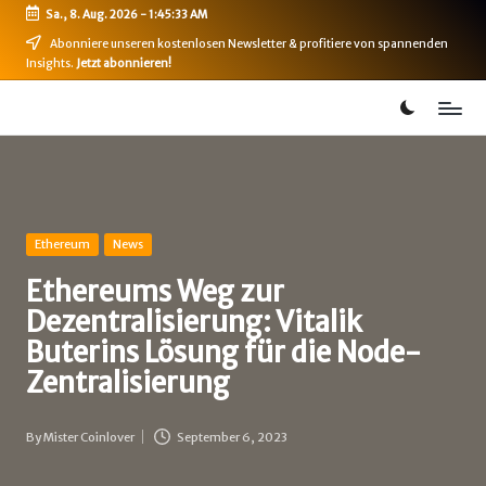
Sa., 8. Aug. 2026
-
1:45:33 AM
Skip
Abonniere unseren kostenlosen Newsletter & profitiere von spannenden
Insights.
Jetzt abonnieren!
to
content
B
Bitcoin,
Ethereum,
i
DeFi
t
&
mehr
c
Posted
Ethereum
News
in
o
Ethereums Weg zur
i
Dezentralisierung: Vitalik
n
Buterins Lösung für die Node-
Zentralisierung
-
B
By
Mister Coinlover
September 6, 2023
Posted
u
by