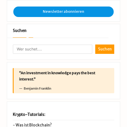
Newsletter abonnieren
Suchen
Suchen
“An investment in knowledge pays the best
interest.”
Benjamin Franklin
Krypto-Tutorials:
-
Was ist Blockchain?