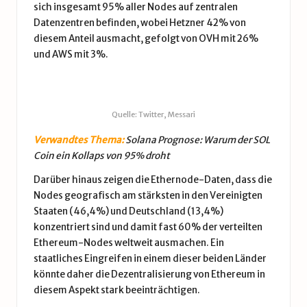
sich insgesamt 95% aller Nodes auf zentralen
Datenzentren befinden, wobei Hetzner 42% von
diesem Anteil ausmacht, gefolgt von OVH mit 26%
und AWS mit 3%.
Quelle: Twitter, Messari
Verwandtes Thema:
Solana Prognose: Warum der SOL
Coin ein Kollaps von 95% droht
Darüber hinaus zeigen die Ethernode-Daten, dass die
Nodes geografisch am stärksten in den Vereinigten
Staaten (46,4%) und Deutschland (13,4%)
konzentriert sind und damit fast 60% der verteilten
Ethereum-Nodes weltweit ausmachen. Ein
staatliches Eingreifen in einem dieser beiden Länder
könnte daher die Dezentralisierung von Ethereum in
diesem Aspekt stark beeinträchtigen.