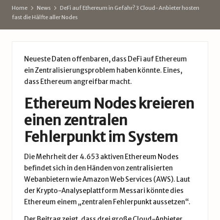
d
Home
News
DeFi auf Ethereum in Gefahr? 3 Cloud-Anbieter hosten
fast die Hälfte aller Nodes
e
Neueste Daten offenbaren, dass
DeFi
auf Ethereum
ein Zentralisierungsproblem haben könnte. Eines,
dass Ethereum angreifbar macht.
Ethereum Nodes kreieren
einen zentralen
Fehlerpunkt im System
Die Mehrheit der 4.653 aktiven Ethereum Nodes
befindet sich in den Händen von zentralisierten
Webanbietern wie Amazon Web Services (AWS). Laut
der Krypto-Analyseplattform Messari könnte dies
Ethereum
einem „zentralen Fehlerpunkt aussetzen“.
Der
Beitrag
zeigt, dass drei große Cloud-Anbieter