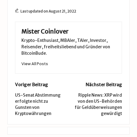
Last updated on August 21, 2022
Mister Coinlover
Krypto-Enthusiast, MBAler, TAler, Investor,
Reisender, freiheitsliebend und Gründer von
BitcoinBude.
View All Posts
Post
Voriger Beitrag
Nächster Beitrag
navigation
US-Senat Abstimmung
Ripple News: XRP wird
erfolgte nicht zu
von den US-Behörden
Gunsten von
für Geldüberweisungen
Kryptowährungen
gewürdigt