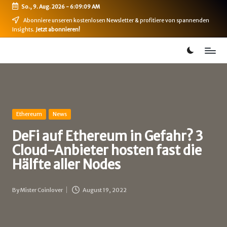
So., 9. Aug. 2026
-
6:09:09 AM
Skip
Abonniere unseren kostenlosen Newsletter & profitiere von spannenden
Insights.
Jetzt abonnieren!
to
content
B
Bitcoin,
Ethereum,
i
DeFi
t
&
mehr
c
Posted
Ethereum
News
in
o
DeFi auf Ethereum in Gefahr? 3
i
Cloud-Anbieter hosten fast die
n
Hälfte aller Nodes
-
By
Mister Coinlover
August 19, 2022
B
Posted
by
u