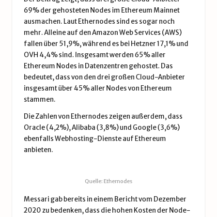
69% der gehosteten
Nodes
im Ethereum Mainnet
ausmachen. Laut
Ethernodes
sind es sogar noch
mehr. Alleine auf den Amazon Web Services (AWS)
fallen über 51,9%, während es bei Hetzner 17,1% und
OVH 4,4% sind. Insgesamt werden 65% aller
Ethereum Nodes in Datenzentren gehostet. Das
bedeutet, dass von den drei großen Cloud-Anbieter
insgesamt über 45% aller Nodes von Ethereum
stammen.
Die Zahlen von Ethernodes zeigen außerdem, dass
Oracle (4,2%), Alibaba (3,8%) und Google (3,6%)
ebenfalls Webhosting-Dienste auf Ethereum
anbieten.
Quelle: Ethernodes
Messari gab bereits in einem
Bericht vom Dezember
2020
zu bedenken, dass die hohen Kosten der Node-