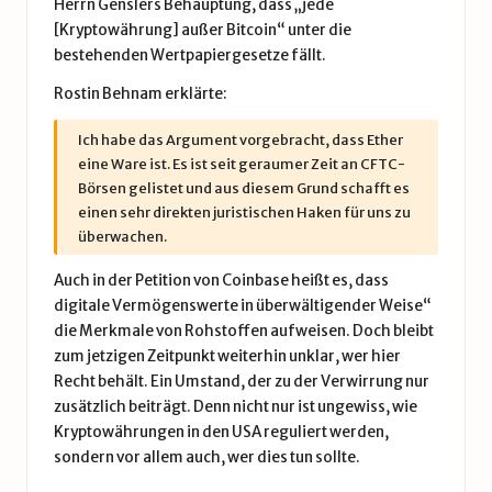
Herrn Genslers Behauptung, dass „jede
[Kryptowährung] außer Bitcoin“ unter die
bestehenden Wertpapiergesetze fällt.
Rostin Behnam erklärte:
Ich habe das Argument vorgebracht, dass Ether
eine Ware ist. Es ist seit geraumer Zeit an CFTC-
Börsen gelistet und aus diesem Grund schafft es
einen sehr direkten juristischen Haken für uns zu
überwachen.
Auch in der Petition von Coinbase heißt es, dass
digitale Vermögenswerte in überwältigender Weise“
die Merkmale von Rohstoffen aufweisen. Doch bleibt
zum jetzigen Zeitpunkt weiterhin unklar, wer hier
Recht behält. Ein Umstand, der zu der Verwirrung nur
zusätzlich beiträgt. Denn nicht nur ist ungewiss, wie
Kryptowährungen in den USA reguliert werden,
sondern vor allem auch, wer dies tun sollte.