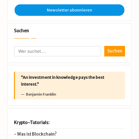
Newsletter abonnieren
Suchen
Suchen
“An investment in knowledge pays the best
interest.”
Benjamin Franklin
Krypto-Tutorials:
-
Was ist Blockchain?