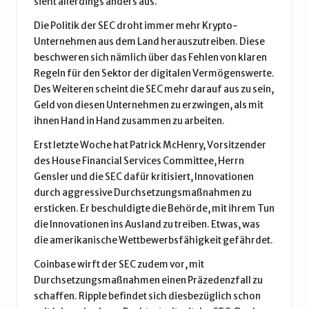
sieht allerdings anders aus.
Die Politik der SEC droht immer mehr Krypto-
Unternehmen aus dem Land herauszutreiben. Diese
beschweren sich nämlich über das Fehlen von klaren
Regeln für den Sektor der digitalen Vermögenswerte.
Des Weiteren scheint die SEC mehr darauf aus zu sein,
Geld von diesen Unternehmen zu erzwingen, als mit
ihnen Hand in Hand zusammen zu arbeiten.
Erst letzte Woche hat Patrick McHenry, Vorsitzender
des House Financial Services Committee, Herrn
Gensler und die SEC dafür
kritisiert
, Innovationen
durch aggressive Durchsetzungsmaßnahmen zu
ersticken. Er beschuldigte die Behörde, mit ihrem Tun
die Innovationen ins Ausland zu treiben. Etwas, was
die amerikanische Wettbewerbsfähigkeit gefährdet.
Coinbase wirft der SEC zudem vor, mit
Durchsetzungsmaßnahmen einen Präzedenzfall zu
schaffen. Ripple befindet sich diesbezüglich schon