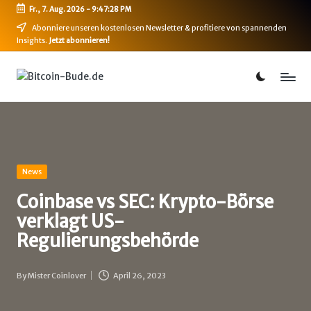
Fr., 7. Aug. 2026
-
9:47:29 PM
Skip
Abonniere unseren kostenlosen Newsletter & profitiere von spannenden
Insights.
Jetzt abonnieren!
to
content
B
Bitcoin,
Ethereum,
i
DeFi
t
&
mehr
c
o
Posted
News
in
i
Coinbase vs SEC: Krypto-Börse
verklagt US-
n
Regulierungsbehörde
-
B
By
Mister Coinlover
April 26, 2023
Posted
u
by