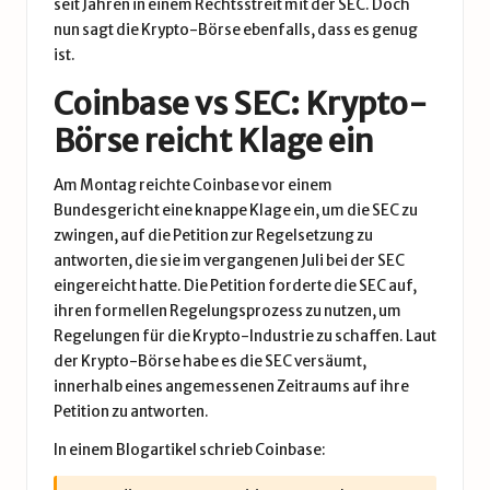
seit Jahren in einem Rechtsstreit mit der SEC. Doch
nun sagt die Krypto-Börse ebenfalls, dass es genug
ist.
Coinbase vs SEC: Krypto-
Börse reicht Klage ein
Am Montag reichte Coinbase vor einem
Bundesgericht eine knappe Klage ein, um die SEC zu
zwingen, auf die Petition zur Regelsetzung zu
antworten, die sie im vergangenen Juli bei der SEC
eingereicht hatte. Die Petition forderte die SEC auf,
ihren formellen Regelungsprozess zu nutzen, um
Regelungen für die Krypto-Industrie zu schaffen. Laut
der Krypto-Börse habe es die SEC versäumt,
innerhalb eines angemessenen Zeitraums auf ihre
Petition zu antworten.
In einem
Blogartikel
schrieb Coinbase: