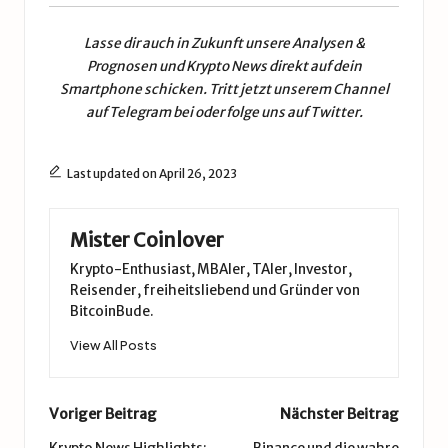
Lasse dir auch in Zukunft unsere
Analysen &
Prognosen
und
Krypto News
direkt auf dein
Smartphone schicken. Tritt jetzt unserem
Channel
auf Telegram
bei oder folge uns auf
Twitter
.
Last updated on April 26, 2023
Mister Coinlover
Krypto-Enthusiast, MBAler, TAler, Investor,
Reisender, freiheitsliebend und Gründer von
BitcoinBude.
View All Posts
Post
Voriger Beitrag
Nächster Beitrag