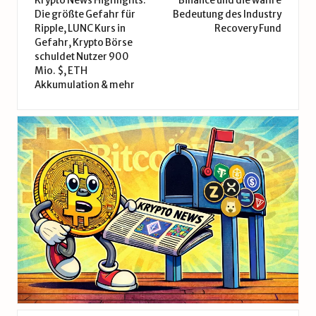
navigation
Krypto News Highlights:
Binance und die wahre
Die größte Gefahr für
Bedeutung des Industry
Ripple, LUNC Kurs in
Recovery Fund
Gefahr, Krypto Börse
schuldet Nutzer 900
Mio. $, ETH
Akkumulation & mehr