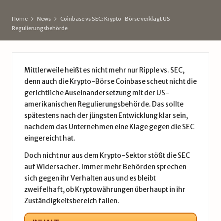
d
Home
News
Coinbase vs SEC: Krypto-Börse verklagt US-
e
Regulierungsbehörde
Mittlerweile heißt es nicht mehr nur Ripple vs. SEC,
denn auch die Krypto-Börse Coinbase scheut nicht die
gerichtliche Auseinandersetzung mit der US-
amerikanischen Regulierungsbehörde. Das sollte
spätestens nach der jüngsten Entwicklung klar sein,
nachdem das Unternehmen eine Klage gegen die SEC
eingereicht hat.
Doch nicht nur aus dem Krypto-Sektor stößt die SEC
auf Widersacher. Immer mehr Behörden sprechen
sich gegen ihr Verhalten aus und es bleibt
zweifelhaft, ob Kryptowährungen überhaupt in ihr
Zuständigkeitsbereich fallen.